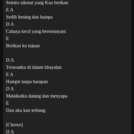
Setetes nikmat yang Kau berikan
E A
Sedih hening dan hampa
D A
Cahaya kecil yang bersemayam
E
Berikan ku tujuan
D A
Tersesatku di dalam khayalan
E A
Hampir tanpa harapan
D A
Malaikatku datang dan menyapa
E
Dan aku kan terbang
[Chorus]
D A