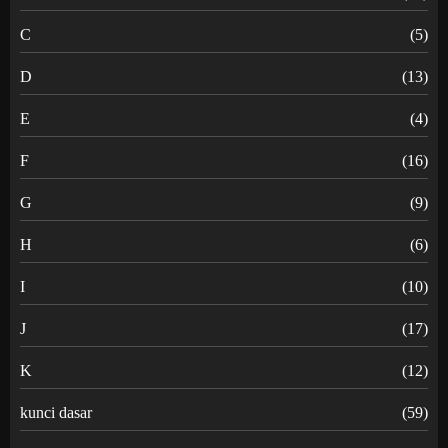
C
(5)
D
(13)
E
(4)
F
(16)
G
(9)
H
(6)
I
(10)
J
(17)
K
(12)
kunci dasar
(59)