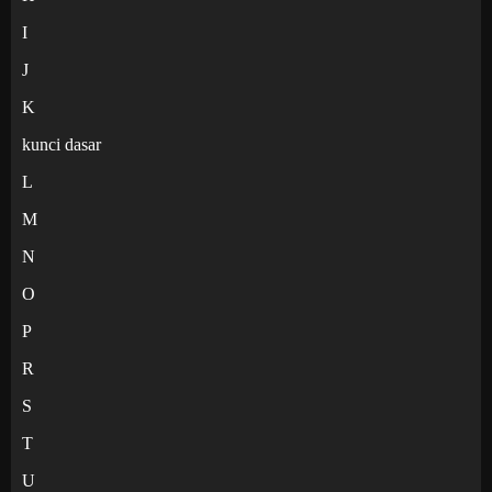
I
J
K
kunci dasar
L
M
N
O
P
R
S
T
U