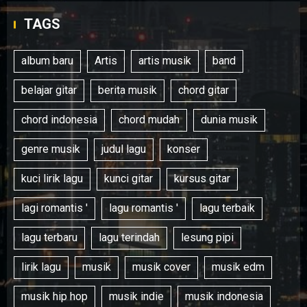
TAGS
album baru
Artis
artis musik
band
belajar gitar
berita musik
chord gitar
chord indonesia
chord mudah
dunia musik
genre musik
judul lagu
konser
kuci lirik lagu
kunci gitar
kursus gitar
lagi romantis '
lagu romantis '
lagu terbaik
lagu terbaru
lagu terindah
lesung pipi
lirik lagu
musik
musik cover
musik edm
musik hip hop
musik indie
musik indonesia