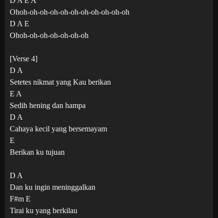
D A E A
Ohoh-oh-oh-oh-oh-oh-oh-oh-oh-oh-oh
D A E
Ohoh-oh-oh-oh-oh-oh-oh
[Verse 4]
D A
Setetes nikmat yang Kau berikan
E A
Sedih hening dan hampa
D A
Cahaya kecil yang bersemayam
E
Berikan ku tujuan
D A
Dan ku ingin meninggalkan
F#m E
Tirai ku yang berkilau