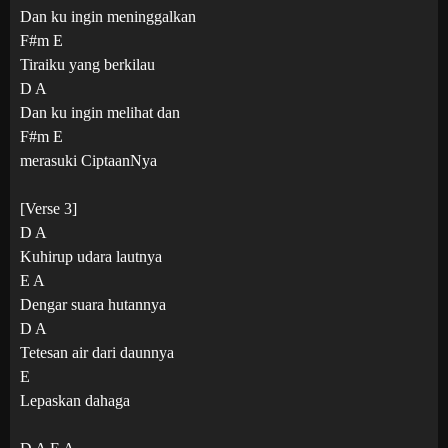
Dan ku ingin meninggalkan
F#m E
Tiraiku yang berkilau
D A
Dan ku ingin melihat dan
F#m E
merasuki CiptaanNya
[Verse 3]
D A
Kuhirup udara lautnya
E A
Dengar suara hutannya
D A
Tetesan air dari daunnya
E
Lepaskan dahaga