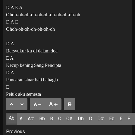
D A E A
Ohoh-oh-oh-oh-oh-oh-oh-oh-oh-oh-oh
D A E
Ohoh-oh-oh-oh-oh-oh-oh
D A
Bersyukur ku di dalam doa
E A
Kecup kening Sang Pencipta
D A
Pancaran sinar hati bahagia
E
Peluk aku semesta
Ab
A
A#
Bb
B
C
C#
Db
D
D#
Eb
E
F
Post
Previous