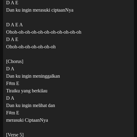
D A E
Dan ku ingin merasuki ciptaanNya
D A E A
Ohoh-oh-oh-oh-oh-oh-oh-oh-oh-oh-oh
D A E
Ohoh-oh-oh-oh-oh-oh-oh
[Chorus]
D A
Dan ku ingin meninggalkan
F#m E
Tiraiku yang berkilau
D A
Dan ku ingin melihat dan
F#m E
merasuki CiptaanNya
[Verse 5]