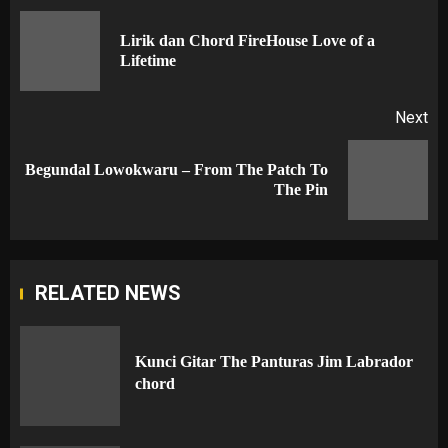
navigation
Lirik dan Chord FireHouse Love of a
Pr
Lifetime
po
Next
Begundal Lowokwaru – From The Patch To
Next
The Pin
post:
RELATED NEWS
Kunci Gitar The Panturas Jim Labrador
chord