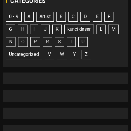
CATEGORIES
0 - 9
A
Artist
B
C
D
E
F
G
H
I
J
K
kunci dasar
L
M
N
O
P
R
S
T
U
Uncategorized
V
W
Y
Z