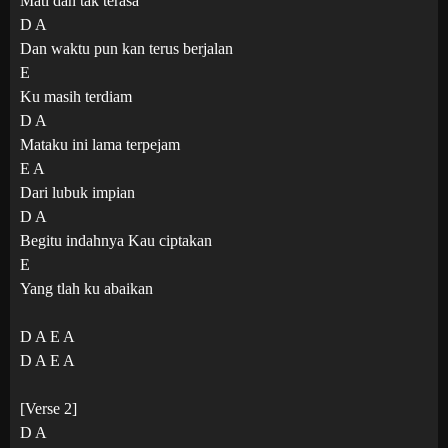
Mati dan tak terasa
D A
Dan waktu pun kan terus berjalan
E
Ku masih terdiam
D A
Mataku ini lama terpejam
E A
Dari lubuk impian
D A
Begitu indahnya Kau ciptakan
E
Yang tlah ku abaikan
D A E A
D A E A
[Verse 2]
D A