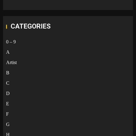
CATEGORIES
0 – 9
A
Artist
B
C
D
E
F
G
H