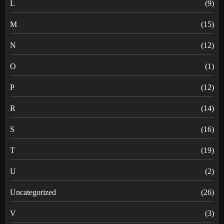
L
(9)
M
(15)
N
(12)
O
(1)
P
(12)
R
(14)
S
(16)
T
(19)
U
(2)
Uncategorized
(26)
V
(3)