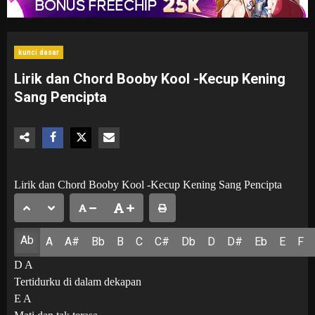
kunci dasar
Lirik dan Chord Booby Kool -Kecup Kening
Sang Pencipta
Lirik dan Chord Booby Kool -Kecup Kening Sang Pencipta
Ab
A
A#
Bb
B
C
C#
Db
D
D#
Eb
E
F
D A
Tertidurku di dalam dekapan
E A