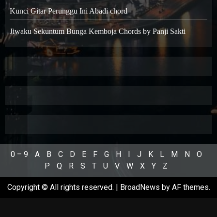
Kunci Gitar Perunggu Ini Abadi chord
Jiwaku Sekuntum Bunga Kemboja Chords by Panji Sakti
0 – 9
A
B
C
D
E
F
G
H
I
J
K
L
M
N
O
P
Q
R
S
T
U
V
W
X
Y
Z
Copyright © All rights reserved.
|
BroadNews
by AF themes.