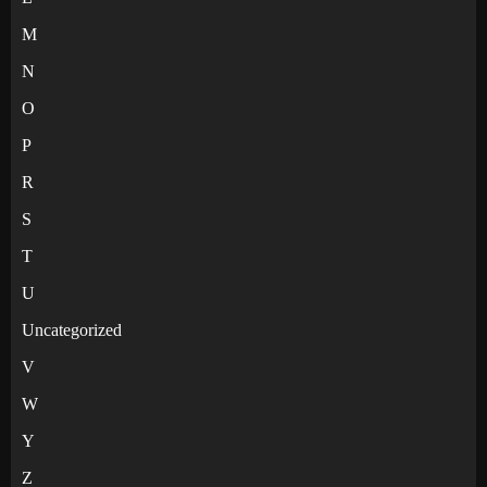
M
N
O
P
R
S
T
U
Uncategorized
V
W
Y
Z