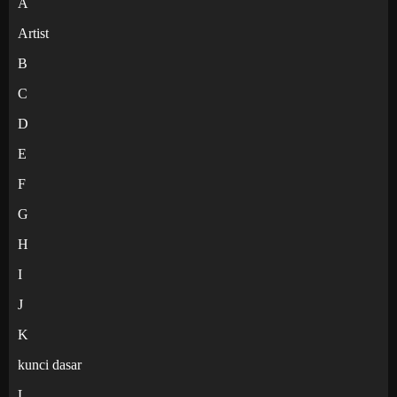
A
Artist
B
C
D
E
F
G
H
I
J
K
kunci dasar
L