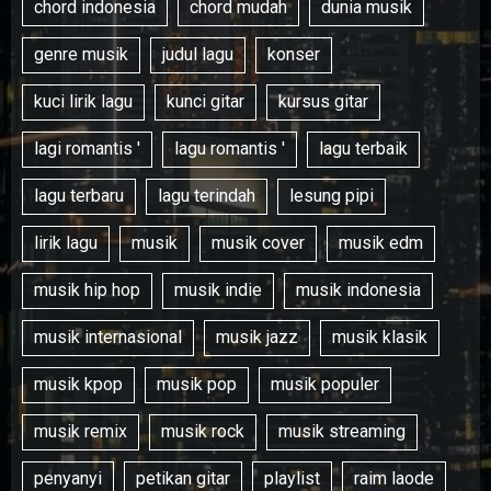
chord indonesia
chord mudah
dunia musik
genre musik
judul lagu
konser
kuci lirik lagu
kunci gitar
kursus gitar
lagi romantis '
lagu romantis '
lagu terbaik
lagu terbaru
lagu terindah
lesung pipi
lirik lagu
musik
musik cover
musik edm
musik hip hop
musik indie
musik indonesia
musik internasional
musik jazz
musik klasik
musik kpop
musik pop
musik populer
musik remix
musik rock
musik streaming
penyanyi
petikan gitar
playlist
raim laode