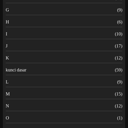
G
(9)
H
(6)
I
(10)
J
(17)
K
(12)
kunci dasar
(59)
L
(9)
M
(15)
N
(12)
O
(1)