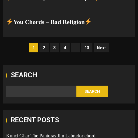
You Chords – Bad Religion
Posts
1
2
3
4
…
13
Next
pagination
SEARCH
SEARCH
RECENT POSTS
Kunci Gitar The Panturas Jim Labrador chord