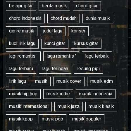
belajar gitar
berita musik
chord gitar
chord indonesia
chord mudah
dunia musik
genre musik
judul lagu
konser
kuci lirik lagu
kunci gitar
kursus gitar
lagi romantis '
lagu romantis '
lagu terbaik
lagu terbaru
lagu terindah
lesung pipi
lirik lagu
musik
musik cover
musik edm
musik hip hop
musik indie
musik indonesia
musik internasional
musik jazz
musik klasik
musik kpop
musik pop
musik populer