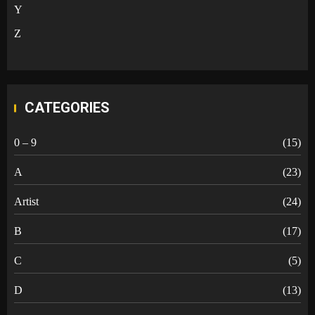
Y
Z
CATEGORIES
0 – 9
(15)
A
(23)
Artist
(24)
B
(17)
C
(5)
D
(13)