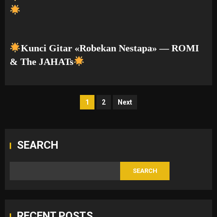
Kunci Gitar «Robekan Nestapa» — ROMI
& The JAHATs
Posts
1
2
Next
pagination
SEARCH
SEARCH
RECENT POSTS