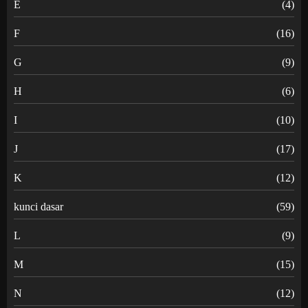
E
(4)
F
(16)
G
(9)
H
(6)
I
(10)
J
(17)
K
(12)
kunci dasar
(59)
L
(9)
M
(15)
N
(12)