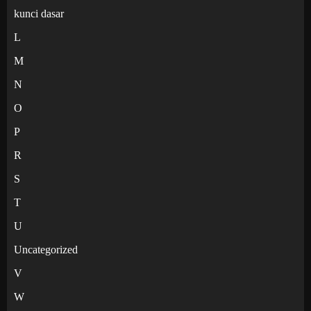
kunci dasar
L
M
N
O
P
R
S
T
U
Uncategorized
V
W