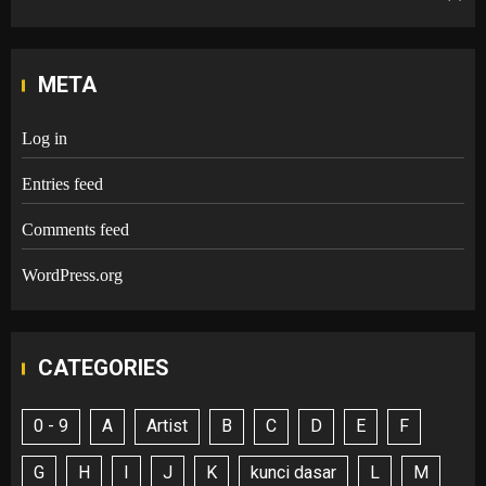
META
Log in
Entries feed
Comments feed
WordPress.org
CATEGORIES
0 - 9
A
Artist
B
C
D
E
F
G
H
I
J
K
kunci dasar
L
M