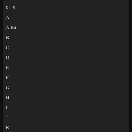
0 – 9
A
Artist
B
C
D
E
F
G
H
I
J
K