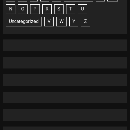
N
O
P
R
S
T
U
Uncategorized
V
W
Y
Z