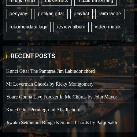
musik remix
musik rock
musik streaming
penyanyi
petikan gitar
playlist
raim laode
rekomendasi lagu
review album
video musik
RECENT POSTS
Kunci Gitar The Panturas Jim Labrador chord
Mr Loverman Chords by Ricky Montgomery
Youre Gonna Live Forever In Me Chords by John Mayer
Kunci Gitar Perunggu Ini Abadi chord
Jiwaku Sekuntum Bunga Kemboja Chords by Panji Sakti