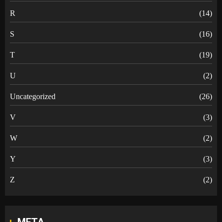
R
(14)
S
(16)
T
(19)
U
(2)
Uncategorized
(26)
V
(3)
W
(2)
Y
(3)
Z
(2)
META