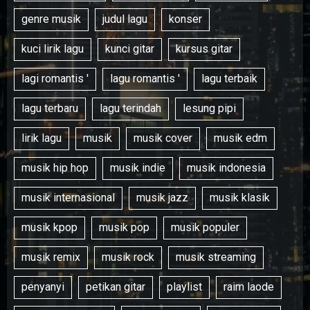
genre musik
judul lagu
konser
kuci lirik lagu
kunci gitar
kursus gitar
lagi romantis '
lagu romantis '
lagu terbaik
lagu terbaru
lagu terindah
lesung pipi
lirik lagu
musik
musik cover
musik edm
musik hip hop
musik indie
musik indonesia
musik internasional
musik jazz
musik klasik
musik kpop
musik pop
musik populer
musik remix
musik rock
musik streaming
penyanyi
petikan gitar
playlist
raim laode