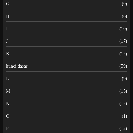
G
(9)
H
(6)
I
(10)
J
(17)
K
(12)
kunci dasar
(59)
L
(9)
M
(15)
N
(12)
O
(1)
P
(12)