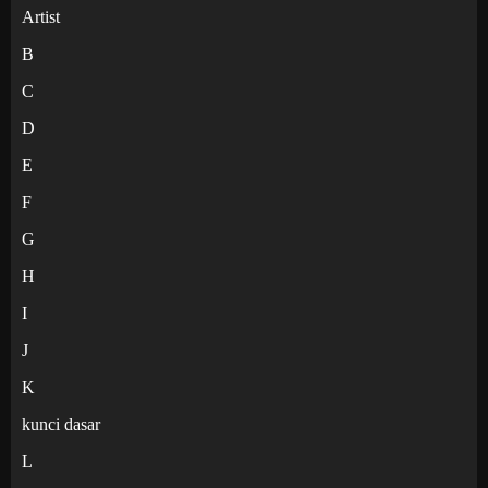
Artist
B
C
D
E
F
G
H
I
J
K
kunci dasar
L