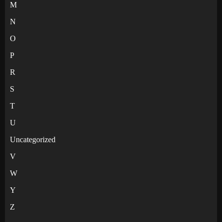
M
N
O
P
R
S
T
U
Uncategorized
V
W
Y
Z