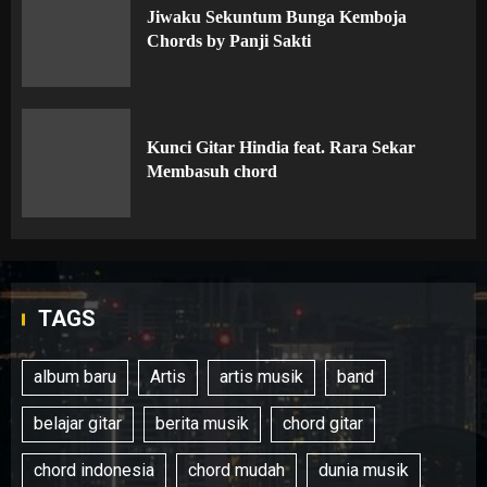
Jiwaku Sekuntum Bunga Kemboja
Chords by Panji Sakti
Kunci Gitar Hindia feat. Rara Sekar
Membasuh chord
TAGS
album baru
Artis
artis musik
band
belajar gitar
berita musik
chord gitar
chord indonesia
chord mudah
dunia musik