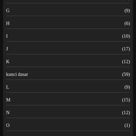
G
(9)
H
(6)
I
(10)
J
(17)
K
(12)
kunci dasar
(59)
L
(9)
M
(15)
N
(12)
O
(1)