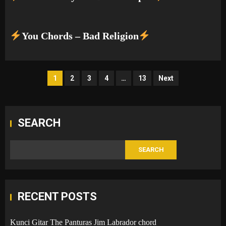
You Chords – Bad Religion
Posts
1
2
3
4
…
13
Next
pagination
SEARCH
SEARCH
RECENT POSTS
Kunci Gitar The Panturas Jim Labrador chord