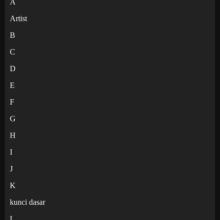
A
Artist
B
C
D
E
F
G
H
I
J
K
kunci dasar
L