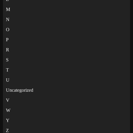
M
N
O
P
R
S
T
U
Uncategorized
V
W
Y
Z