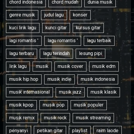
chord indonesia
chord mudah
dunia musik
genre musik
judul lagu
konser
kuci lirik lagu
kunci gitar
kursus gitar
lagi romantis '
lagu romantis '
lagu terbaik
lagu terbaru
lagu terindah
lesung pipi
lirik lagu
musik
musik cover
musik edm
musik hip hop
musik indie
musik indonesia
musik internasional
musik jazz
musik klasik
musik kpop
musik pop
musik populer
musik remix
musik rock
musik streaming
penyanyi
petikan gitar
playlist
raim laode