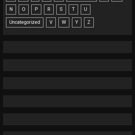
N
O
P
R
S
T
U
Uncategorized
V
W
Y
Z