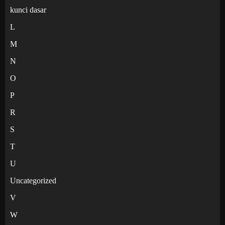
kunci dasar
L
M
N
O
P
R
S
T
U
Uncategorized
V
W