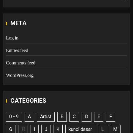
META
Log in
Entries feed
Comments feed
WordPress.org
CATEGORIES
0 - 9
A
Artist
B
C
D
E
F
G
H
I
J
K
kunci dasar
L
M