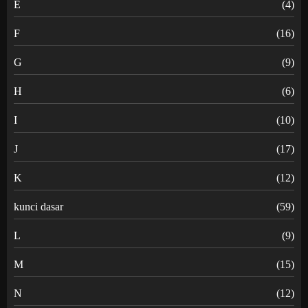
E
(4)
F
(16)
G
(9)
H
(6)
I
(10)
J
(17)
K
(12)
kunci dasar
(59)
L
(9)
M
(15)
N
(12)