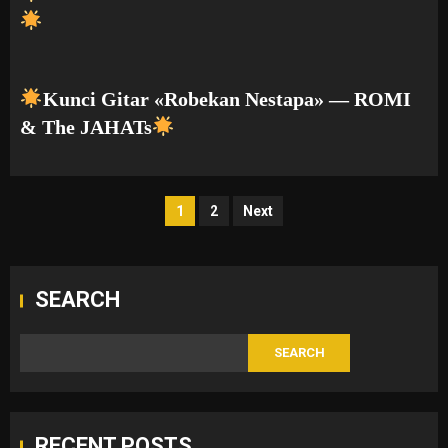
Kunci Gitar «Robekan Nestapa» — ROMI
& The JAHATs
Posts
1
2
Next
pagination
SEARCH
SEARCH
RECENT POSTS