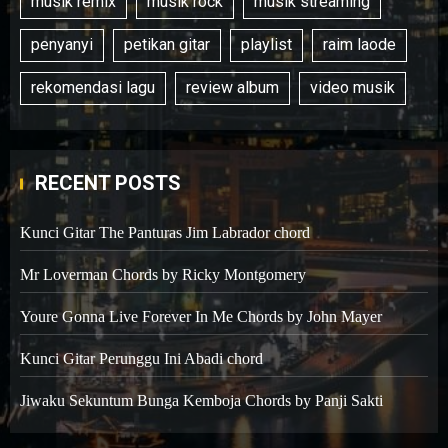
musik remix
musik rock
musik streaming
penyanyi
petikan gitar
playlist
raim laode
rekomendasi lagu
review album
video musik
RECENT POSTS
Kunci Gitar The Panturas Jim Labrador chord
Mr Loverman Chords by Ricky Montgomery
Youre Gonna Live Forever In Me Chords by John Mayer
Kunci Gitar Perunggu Ini Abadi chord
Jiwaku Sekuntum Bunga Kemboja Chords by Panji Sakti