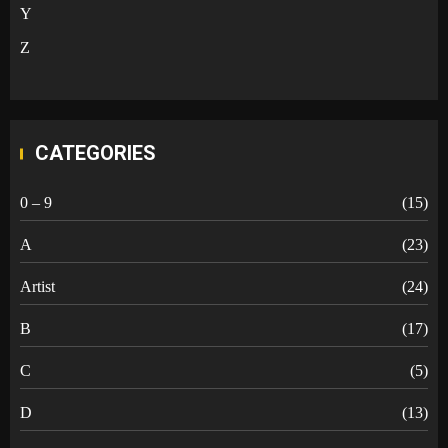
Y
Z
CATEGORIES
0 – 9
(15)
A
(23)
Artist
(24)
B
(17)
C
(5)
D
(13)