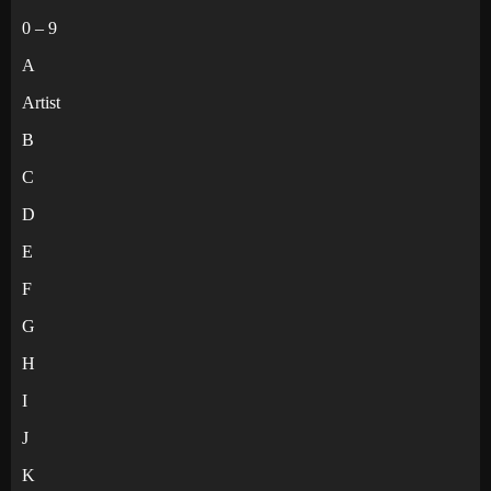
0 – 9
A
Artist
B
C
D
E
F
G
H
I
J
K