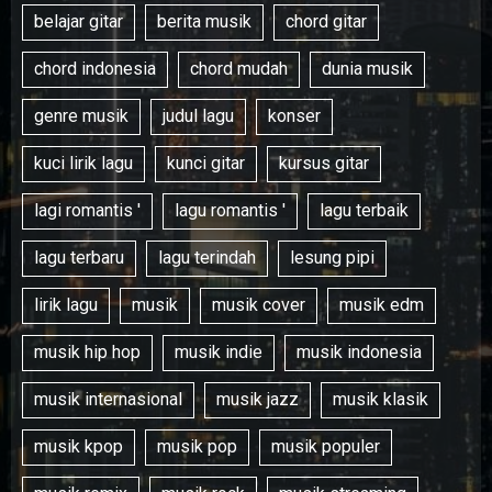
belajar gitar
berita musik
chord gitar
chord indonesia
chord mudah
dunia musik
genre musik
judul lagu
konser
kuci lirik lagu
kunci gitar
kursus gitar
lagi romantis '
lagu romantis '
lagu terbaik
lagu terbaru
lagu terindah
lesung pipi
lirik lagu
musik
musik cover
musik edm
musik hip hop
musik indie
musik indonesia
musik internasional
musik jazz
musik klasik
musik kpop
musik pop
musik populer