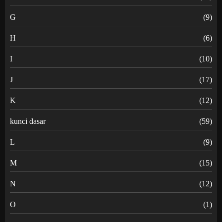
G
(9)
H
(6)
I
(10)
J
(17)
K
(12)
kunci dasar
(59)
L
(9)
M
(15)
N
(12)
O
(1)