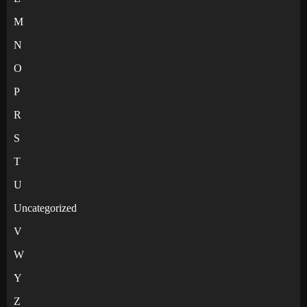
M
N
O
P
R
S
T
U
Uncategorized
V
W
Y
Z