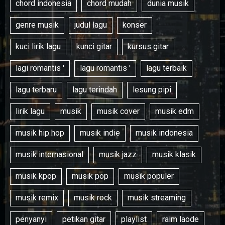
chord indonesia
chord mudah
dunia musik
genre musik
judul lagu
konser
kuci lirik lagu
kunci gitar
kursus gitar
lagi romantis '
lagu romantis '
lagu terbaik
lagu terbaru
lagu terindah
lesung pipi
lirik lagu
musik
musik cover
musik edm
musik hip hop
musik indie
musik indonesia
musik internasional
musik jazz
musik klasik
musik kpop
musik pop
musik populer
musik remix
musik rock
musik streaming
penyanyi
petikan gitar
playlist
raim laode