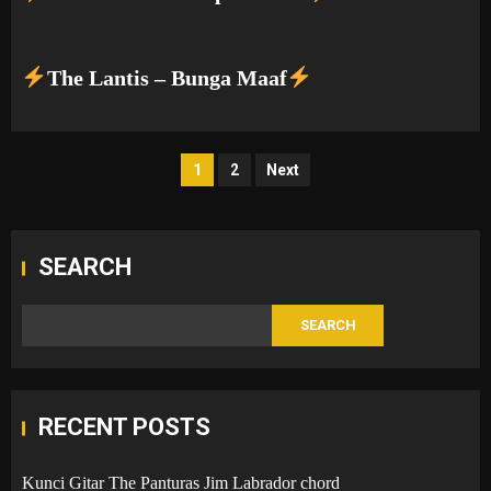
The Lantis – Bunga Maaf
Posts
1
2
Next
pagination
SEARCH
SEARCH
RECENT POSTS
Kunci Gitar The Panturas Jim Labrador chord