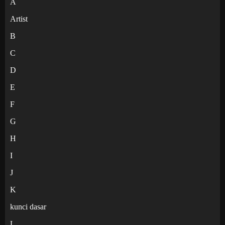
A
Artist
B
C
D
E
F
G
H
I
J
K
kunci dasar
L