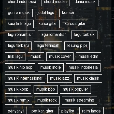
chord indonesia
chord mudah
dunia musik
genre musik
judul lagu
konser
kuci lirik lagu
kunci gitar
kursus gitar
lagi romantis '
lagu romantis '
lagu terbaik
lagu terbaru
lagu terindah
lesung pipi
lirik lagu
musik
musik cover
musik edm
musik hip hop
musik indie
musik indonesia
musik internasional
musik jazz
musik klasik
musik kpop
musik pop
musik populer
musik remix
musik rock
musik streaming
penyanyi
petikan gitar
playlist
raim laode