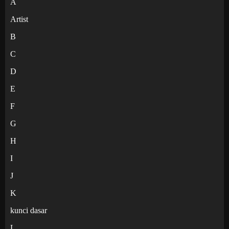
A
Artist
B
C
D
E
F
G
H
I
J
K
kunci dasar
L