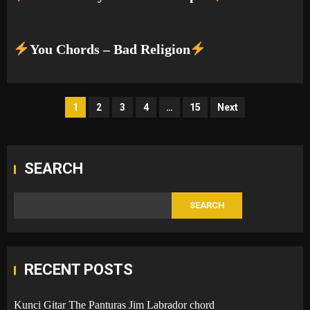
You Chords – Bad Religion
Posts
1
2
3
4
…
15
Next
pagination
SEARCH
SEARCH
RECENT POSTS
Kunci Gitar The Panturas Jim Labrador chord