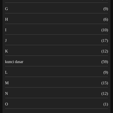
G
(9)
H
(6)
I
(10)
J
(17)
K
(12)
kunci dasar
(59)
L
(9)
M
(15)
N
(12)
O
(1)