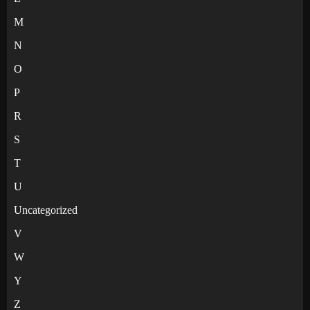
M
N
O
P
R
S
T
U
Uncategorized
V
W
Y
Z