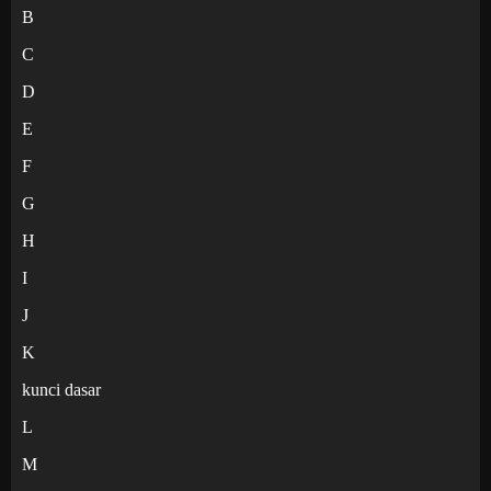
B
C
D
E
F
G
H
I
J
K
kunci dasar
L
M