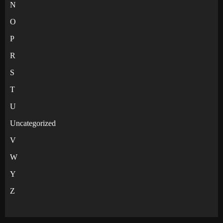
N
O
P
R
S
T
U
Uncategorized
V
W
Y
Z