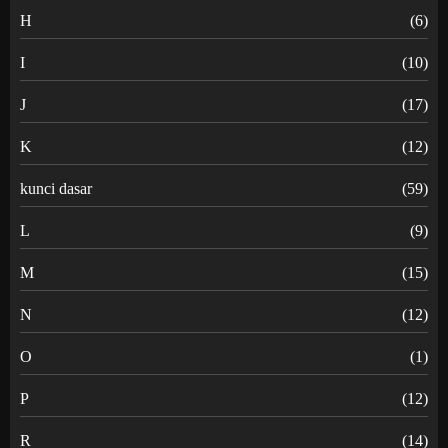
H
(6)
I
(10)
J
(17)
K
(12)
kunci dasar
(59)
L
(9)
M
(15)
N
(12)
O
(1)
P
(12)
R
(14)