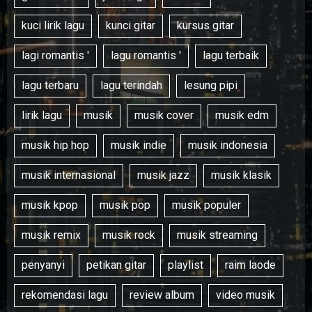
kuci lirik lagu
kunci gitar
kursus gitar
lagi romantis '
lagu romantis '
lagu terbaik
lagu terbaru
lagu terindah
lesung pipi
lirik lagu
musik
musik cover
musik edm
musik hip hop
musik indie
musik indonesia
musik internasional
musik jazz
musik klasik
musik kpop
musik pop
musik populer
musik remix
musik rock
musik streaming
penyanyi
petikan gitar
playlist
raim laode
rekomendasi lagu
review album
video musik