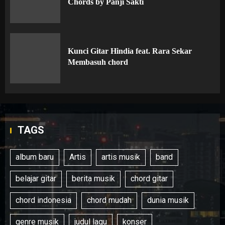
Chords by Panji Sakti
Kunci Gitar Hindia feat. Rara Sekar
Membasuh chord
TAGS
album baru
Artis
artis musik
band
belajar gitar
berita musik
chord gitar
chord indonesia
chord mudah
dunia musik
genre musik
judul lagu
konser