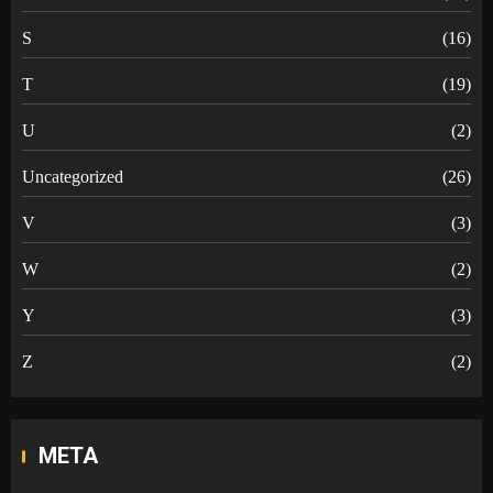
S
(16)
T
(19)
U
(2)
Uncategorized
(26)
V
(3)
W
(2)
Y
(3)
Z
(2)
META