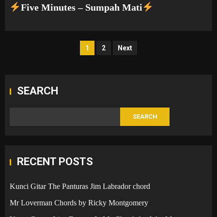
Five Minutes – Sumpah Mati
Posts
1
2
Next
pagination
SEARCH
SEARCH
RECENT POSTS
Kunci Gitar The Panturas Jim Labrador chord
Mr Loverman Chords by Ricky Montgomery