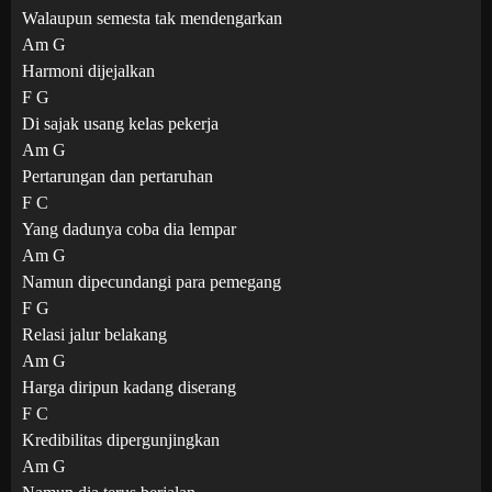
Walaupun semesta tak mendengarkan
Am G
Harmoni dijejalkan
F G
Di sajak usang kelas pekerja
Am G
Pertarungan dan pertaruhan
F C
Yang dadunya coba dia lempar
Am G
Namun dipecundangi para pemegang
F G
Relasi jalur belakang
Am G
Harga diripun kadang diserang
F C
Kredibilitas dipergunjingkan
Am G