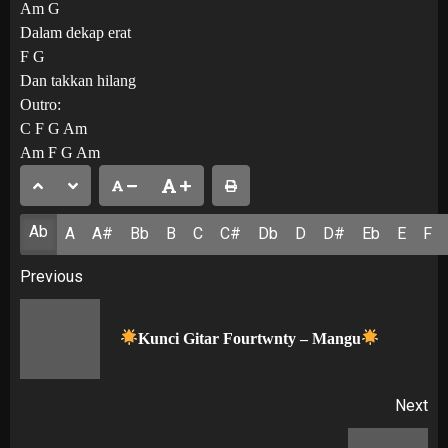
Am G
Dalam dekap erat
F G
Dan takkan hilang
Outro:
C F G Am
Am F G Am
Ab
A
A#
Bb
B
C
C#
Db
D
D#
Eb
E
F
Post
Previous
navigation
Pr
Kunci Gitar Fourtwnty – Mangu
po
Next