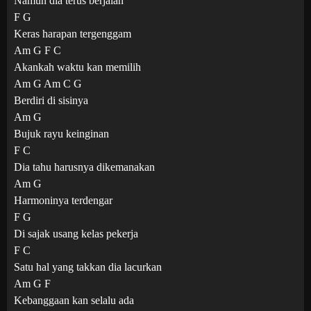
Namun dia terus berjalan
F G
Keras harapan tergenggam
Am G F C
Akankah waktu kan memilih
Am G Am C G
Berdiri di sisinya
Am G
Bujuk rayu keinginan
F C
Dia tahu harusnya dikemanakan
Am G
Harmoninya terdengar
F G
Di sajak usang kelas pekerja
F C
Satu hal yang takkan dia lacurkan
Am G F
Kebanggaan kan selalu ada