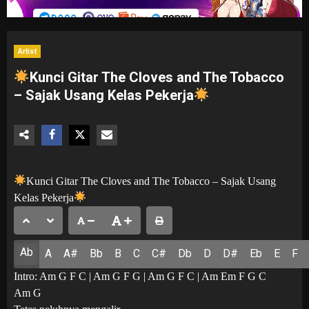
Artist
Kunci Gitar The Cloves and The Tobacco
– Sajak Usang Kelas Pekerja
Kunci Gitar The Cloves and The Tobacco – Sajak Usang
Kelas Pekerja
Ab
A
A#
Bb
B
C
C#
Db
D
D#
Eb
E
F
Intro: Am G F C | Am G F G | Am G F C | Am Em F G C
Am G