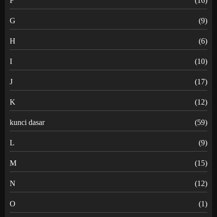
F
(16)
G
(9)
H
(6)
I
(10)
J
(17)
K
(12)
kunci dasar
(59)
L
(9)
M
(15)
N
(12)
O
(1)