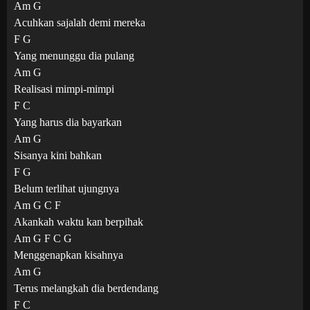
Am G
Acuhkan sajalah demi mereka
F G
Yang menunggu dia pulang
Am G
Realisasi mimpi-mimpi
F C
Yang harus dia bayarkan
Am G
Sisanya kini bahkan
F G
Belum terlihat ujungnya
Am G C F
Akankah waktu kan berpihak
Am G F C G
Menggenapkan kisahnya
Am G
Terus melangkah dia berdendang
F C