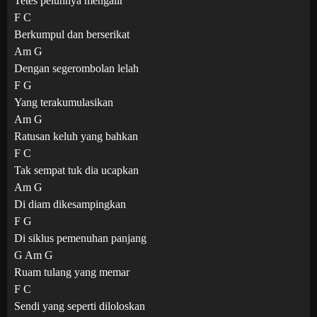
Tetes peluhnya mengalir
F C
Berkumpul dan berserikat
Am G
Dengan segerombolan lelah
F G
Yang terakumulasikan
Am G
Ratusan keluh yang bahkan
F C
Tak sempat tuk dia ucapkan
Am G
Di diam dikesampingkan
F G
Di siklus pemenuhan panjang
G Am G
Ruam tulang yang memar
F C
Sendi yang seperti diloloskan