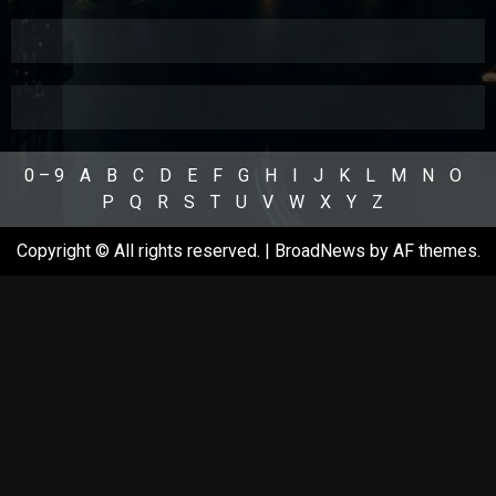
0 – 9
A
B
C
D
E
F
G
H
I
J
K
L
M
N
O
P
Q
R
S
T
U
V
W
X
Y
Z
Copyright © All rights reserved.
|
BroadNews
by AF themes.