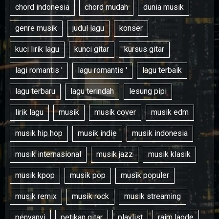
chord indonesia
chord mudah
dunia musik
genre musik
judul lagu
konser
kuci lirik lagu
kunci gitar
kursus gitar
lagi romantis '
lagu romantis '
lagu terbaik
lagu terbaru
lagu terindah
lesung pipi
lirik lagu
musik
musik cover
musik edm
musik hip hop
musik indie
musik indonesia
musik internasional
musik jazz
musik klasik
musik kpop
musik pop
musik populer
musik remix
musik rock
musik streaming
penyanyi
petikan gitar
playlist
raim laode