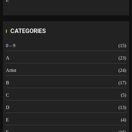
CATEGORIES
0 – 9
(15)
A
(23)
Artist
(24)
B
(17)
C
(5)
D
(13)
E
(4)