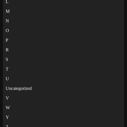
L
M
N
O
P
R
S
T
U
Uncategorized
V
W
Y
Z