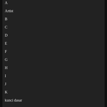
A
Artist
B
C
D
E
F
G
H
I
J
K
kunci dasar