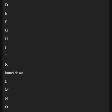
D
E
F
G
H
I
J
K
kunci dasar
L
M
N
O