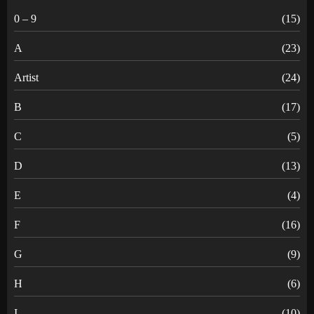
0 – 9
(15)
A
(23)
Artist
(24)
B
(17)
C
(5)
D
(13)
E
(4)
F
(16)
G
(9)
H
(6)
I
(10)