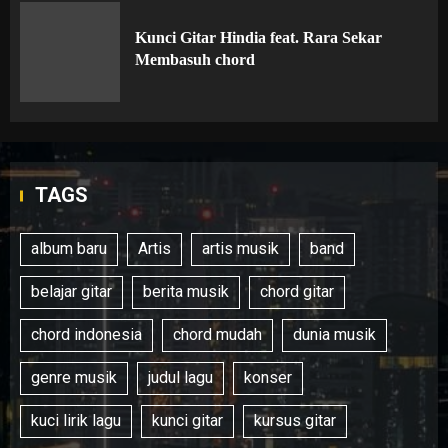
Kunci Gitar Hindia feat. Rara Sekar
Membasuh chord
TAGS
album baru
Artis
artis musik
band
belajar gitar
berita musik
chord gitar
chord indonesia
chord mudah
dunia musik
genre musik
judul lagu
konser
kuci lirik lagu
kunci gitar
kursus gitar