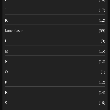
J
(17)
K
(12)
kunci dasar
(59)
L
(9)
M
(15)
N
(12)
O
(1)
P
(12)
R
(14)
S
(16)