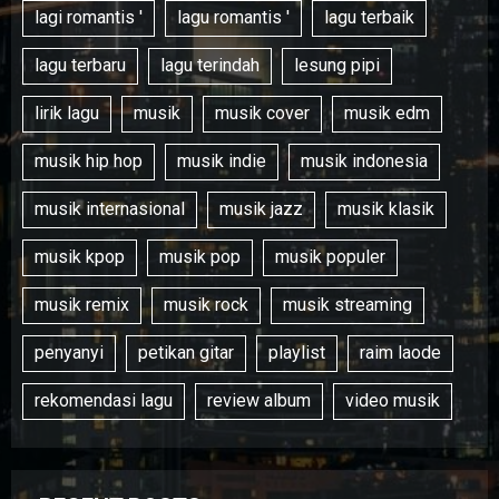
lagi romantis '
lagu romantis '
lagu terbaik
lagu terbaru
lagu terindah
lesung pipi
lirik lagu
musik
musik cover
musik edm
musik hip hop
musik indie
musik indonesia
musik internasional
musik jazz
musik klasik
musik kpop
musik pop
musik populer
musik remix
musik rock
musik streaming
penyanyi
petikan gitar
playlist
raim laode
rekomendasi lagu
review album
video musik