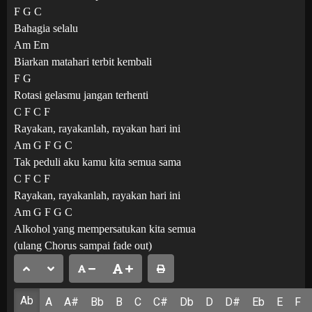
F G C
Bahagia selalu
Am Em
Biarkan matahari terbit kembali
F G
Rotasi gelasmu jangan terhenti
C F C F
Rayakan, rayakanlah, rayakan hari ini
Am G F G C
Tak peduli aku kamu kita semua sama
C F C F
Rayakan, rayakanlah, rayakan hari ini
Am G F G C
Alkohol yang mempersatukan kita semua
(ulang Chorus sampai fade out)
Ab
A
A#
Bb
B
C
C#
Db
D
D#
Eb
E
F