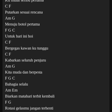
Ku mulai seribu pertama
C F
Putarkan sesuai rencana
Am G
Menuju botol pertama
F G C
Untuk hari ini hoi
C F
Bergegas kawan ku tunggu
C F
Kabarkan seluruh penjuru
Am G
Kita muda dan berpesta
F G C
Bahagia selalu
Am Em
Biarkan matahari terbit kembali
F G
Rotasi gelasmu jangan terhenti