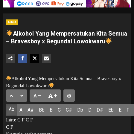
Artist
Alkohol Yang Mempersatukan Kita Semua
– Bravesboy x Begundal Lowokwaru
Alkohol Yang Mempersatukan Kita Semua – Bravesboy x
Begundal Lowokwaru
Ab
A
A#
Bb
B
C
C#
Db
D
D#
Eb
E
F
Intro: C F C F
C F