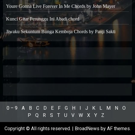
Youre Gonna Live Forever In Me Chords by John Mayer
Kunci Gitar Perunggu Ini Abadi chord
Jiwaku Sekuntum Bunga Kemboja Chords by Panji Sakti
0 – 9
A
B
C
D
E
F
G
H
I
J
K
L
M
N
O
P
Q
R
S
T
U
V
W
X
Y
Z
Copyright © All rights reserved.
|
BroadNews
by AF themes.