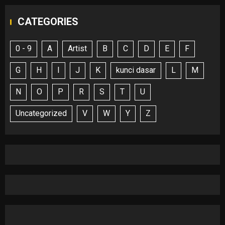
CATEGORIES
0 - 9
A
Artist
B
C
D
E
F
G
H
I
J
K
kunci dasar
L
M
N
O
P
R
S
T
U
Uncategorized
V
W
Y
Z