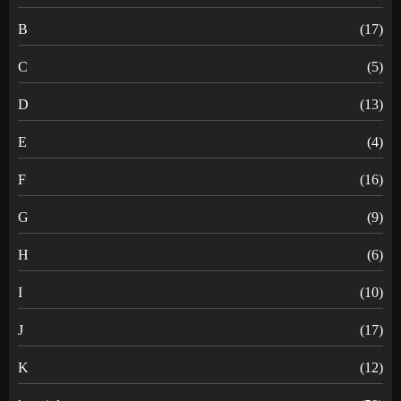
B
(17)
C
(5)
D
(13)
E
(4)
F
(16)
G
(9)
H
(6)
I
(10)
J
(17)
K
(12)