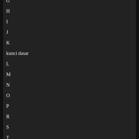
G
H
I
J
K
kunci dasar
L
M
N
O
P
R
S
T