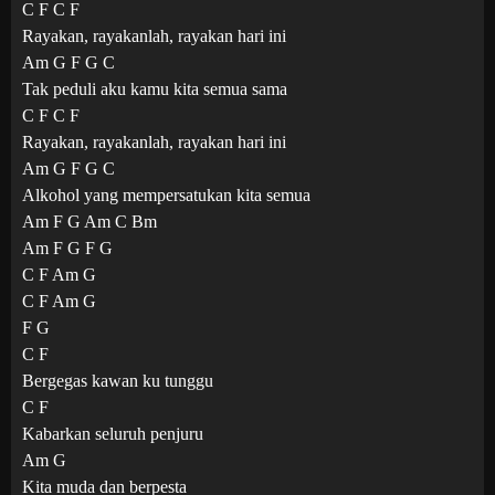
C F C F
Rayakan, rayakanlah, rayakan hari ini
Am G F G C
Tak peduli aku kamu kita semua sama
C F C F
Rayakan, rayakanlah, rayakan hari ini
Am G F G C
Alkohol yang mempersatukan kita semua
Am F G Am C Bm
Am F G F G
C F Am G
C F Am G
F G
C F
Bergegas kawan ku tunggu
C F
Kabarkan seluruh penjuru
Am G
Kita muda dan berpesta