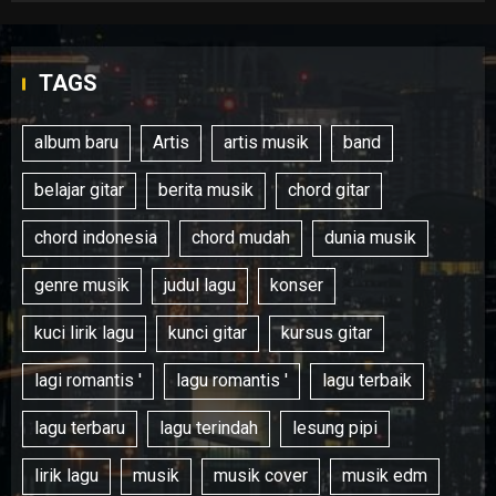
TAGS
album baru
Artis
artis musik
band
belajar gitar
berita musik
chord gitar
chord indonesia
chord mudah
dunia musik
genre musik
judul lagu
konser
kuci lirik lagu
kunci gitar
kursus gitar
lagi romantis '
lagu romantis '
lagu terbaik
lagu terbaru
lagu terindah
lesung pipi
lirik lagu
musik
musik cover
musik edm