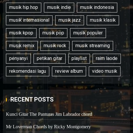
musik hip hop
musik indie
musik indonesia
musik internasional
musik jazz
musik klasik
musik kpop
musik pop
musik populer
musik remix
musik rock
musik streaming
penyanyi
petikan gitar
playlist
raim laode
rekomendasi lagu
review album
video musik
RECENT POSTS
Kunci Gitar The Panturas Jim Labrador chord
Mr Loverman Chords by Ricky Montgomery