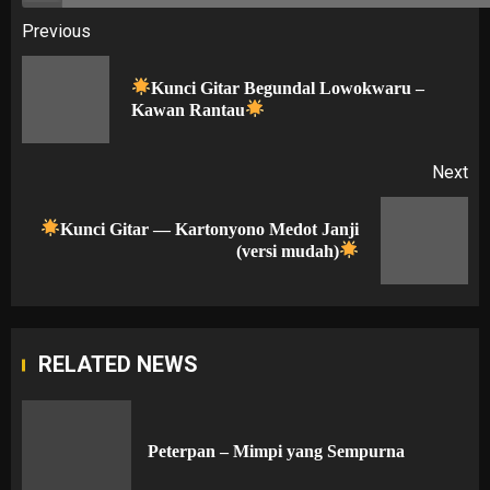
Post
Previous
navigation
Kunci Gitar Begundal Lowokwaru –
Pr
Kawan Rantau
po
Next
Kunci Gitar — Kartonyono Medot Janji
Next
(versi mudah)
post:
RELATED NEWS
Peterpan – Mimpi yang Sempurna