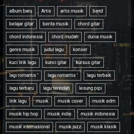
album baru
Artis
artis musik
band
belajar gitar
berita musik
chord gitar
chord indonesia
chord mudah
dunia musik
genre musik
judul lagu
konser
kuci lirik lagu
kunci gitar
kursus gitar
lagi romantis '
lagu romantis '
lagu terbaik
lagu terbaru
lagu terindah
lesung pipi
lirik lagu
musik
musik cover
musik edm
musik hip hop
musik indie
musik indonesia
musik internasional
musik jazz
musik klasik