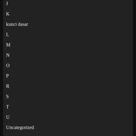
J
K
kunci dasar
L
M
N
O
P
R
S
T
U
Uncategorized