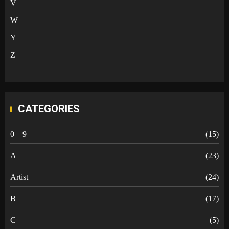
V
W
Y
Z
CATEGORIES
0 – 9
(15)
A
(23)
Artist
(24)
B
(17)
C
(5)