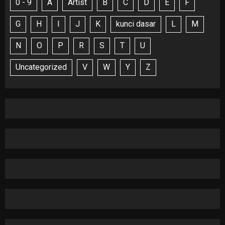
0 - 9
A
Artist
B
C
D
E
F
G
H
I
J
K
kunci dasar
L
M
N
O
P
R
S
T
U
Uncategorized
V
W
Y
Z