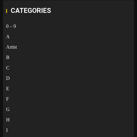
CATEGORIES
0 – 9
A
Artist
B
C
D
E
F
G
H
I