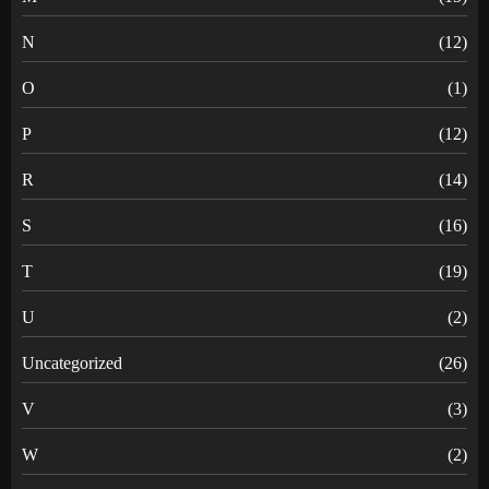
N
(12)
O
(1)
P
(12)
R
(14)
S
(16)
T
(19)
U
(2)
Uncategorized
(26)
V
(3)
W
(2)