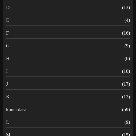
D
(13)
E
(4)
F
(16)
G
(9)
H
(6)
I
(10)
J
(17)
K
(12)
kunci dasar
(59)
L
(9)
M
(15)