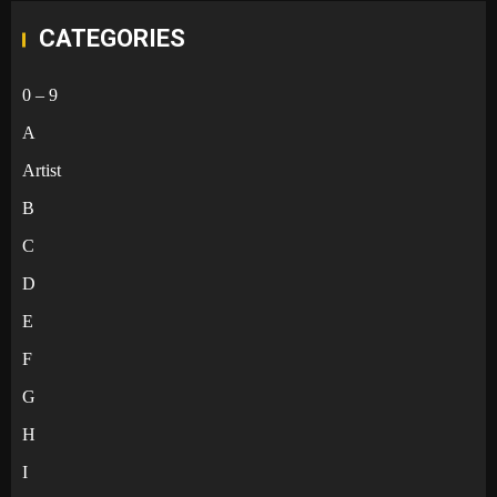
CATEGORIES
0 – 9
A
Artist
B
C
D
E
F
G
H
I