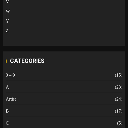
V
W
Y
Z
CATEGORIES
0 – 9
(15)
A
(23)
Artist
(24)
B
(17)
C
(5)