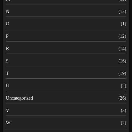
N
(12)
O
(1)
P
(12)
R
(14)
S
(16)
T
(19)
U
(2)
Uncategorized
(26)
V
(3)
W
(2)