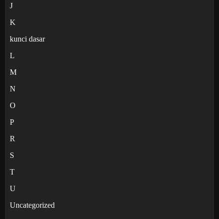
J
K
kunci dasar
L
M
N
O
P
R
S
T
U
Uncategorized