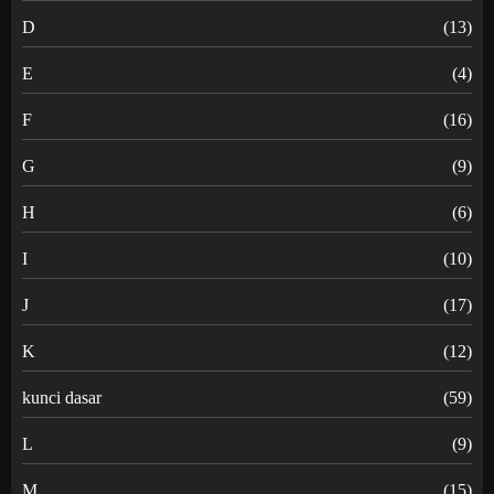
D
(13)
E
(4)
F
(16)
G
(9)
H
(6)
I
(10)
J
(17)
K
(12)
kunci dasar
(59)
L
(9)
M
(15)