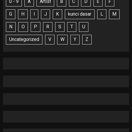
0 - 9
A
Artist
B
C
D
E
F
G
H
I
J
K
kunci dasar
L
M
N
O
P
R
S
T
U
Uncategorized
V
W
Y
Z