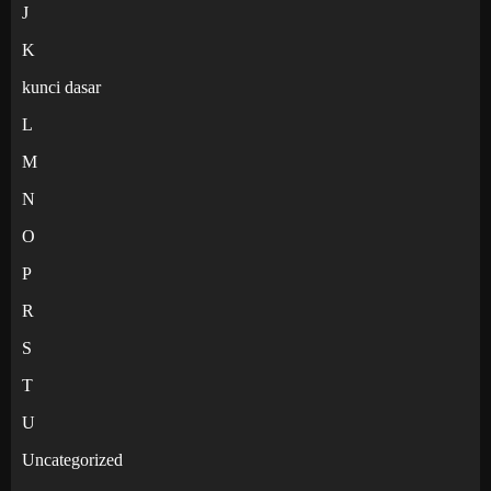
J
K
kunci dasar
L
M
N
O
P
R
S
T
U
Uncategorized