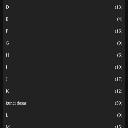
D
(13)
E
(4)
F
(16)
G
(9)
H
(6)
I
(10)
J
(17)
K
(12)
kunci dasar
(59)
L
(9)
M
(15)