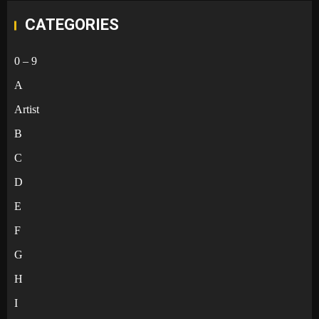
CATEGORIES
0 – 9
A
Artist
B
C
D
E
F
G
H
I