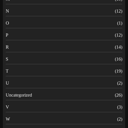
N
(12)
O
(1)
P
(12)
R
(14)
S
(16)
T
(19)
U
(2)
Uncategorized
(26)
V
(3)
W
(2)