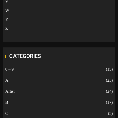
V
W
Y
Z
CATEGORIES
0 – 9
(15)
A
(23)
Artist
(24)
B
(17)
C
(5)