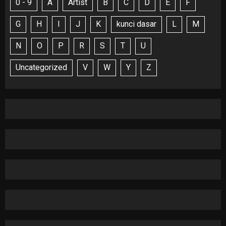
0 - 9
A
Artist
B
C
D
E
F
G
H
I
J
K
kunci dasar
L
M
N
O
P
R
S
T
U
Uncategorized
V
W
Y
Z