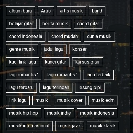
album baru
Artis
artis musik
band
belajar gitar
berita musik
chord gitar
chord indonesia
chord mudah
dunia musik
genre musik
judul lagu
konser
kuci lirik lagu
kunci gitar
kursus gitar
lagi romantis '
lagu romantis '
lagu terbaik
lagu terbaru
lagu terindah
lesung pipi
lirik lagu
musik
musik cover
musik edm
musik hip hop
musik indie
musik indonesia
musik internasional
musik jazz
musik klasik