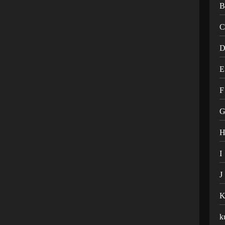
E
F
I
J
k