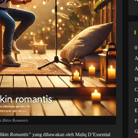
0
A
E
a Bikin Romantis
F
Bikin Romantis”
yang dibawakan oleh Maliq D’Essential