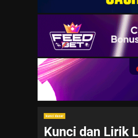
kunci dasar
Kunci dan Lirik 