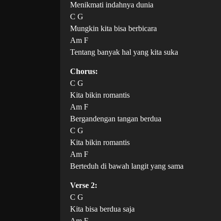
Menikmati indahnya dunia
C G
Mungkin kita bisa berbicara
Am F
Tentang banyak hal yang kita suka
Chorus:
C G
Kita bikin romantis
Am F
Bergandengan tangan berdua
C G
Kita bikin romantis
Am F
Berteduh di bawah langit yang sama
Verse 2:
C G
Kita bisa berdua saja
Am F