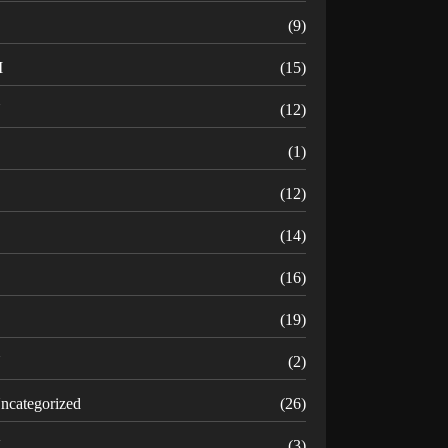
(9)
M
(15)
N
(12)
O
(1)
(12)
R
(14)
(16)
(19)
U
(2)
ncategorized
(26)
V
(3)