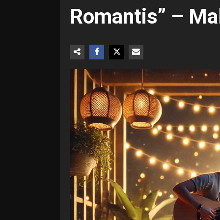
Romantis” – Mal