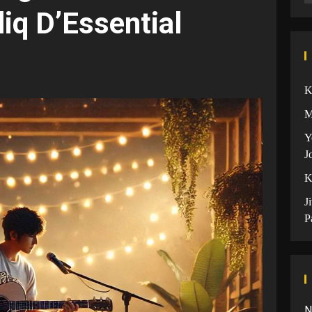
iq D’Essential
K
M
Y
J
K
J
P
N