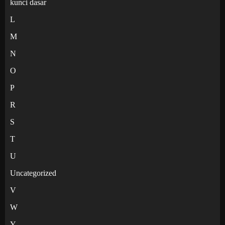
kunci dasar
L
M
N
O
P
R
S
T
U
Uncategorized
V
W
Y