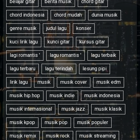
belajar gitar
berita musik
chord gitar
chord indonesia
chord mudah
dunia musik
genre musik
judul lagu
konser
kuci lirik lagu
kunci gitar
kursus gitar
lagi romantis '
lagu romantis '
lagu terbaik
lagu terbaru
lagu terindah
lesung pipi
lirik lagu
musik
musik cover
musik edm
musik hip hop
musik indie
musik indonesia
musik internasional
musik jazz
musik klasik
musik kpop
musik pop
musik populer
musik remix
musik rock
musik streaming