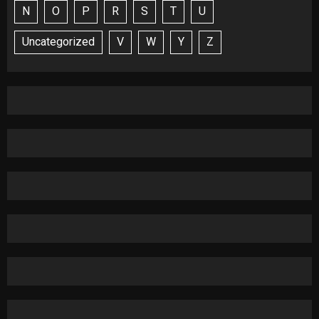
N
O
P
R
S
T
U
Uncategorized
V
W
Y
Z