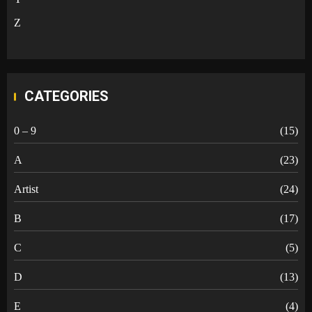
Z
CATEGORIES
0 – 9
(15)
A
(23)
Artist
(24)
B
(17)
C
(5)
D
(13)
E
(4)