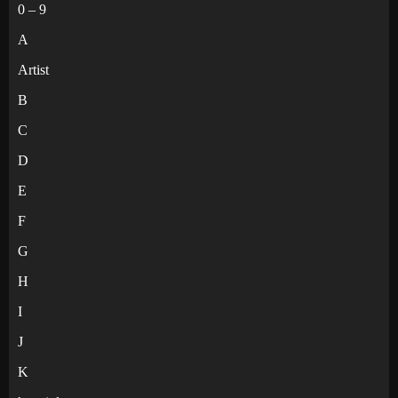
0 – 9
A
Artist
B
C
D
E
F
G
H
I
J
K