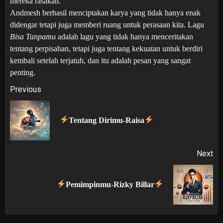
mereka rasakan.
Andmesh berhasil menciptakan karya yang tidak hanya enak
didengar tetapi juga memberi ruang untuk perasaan kita. Lagu
Bisa Tanpamu
adalah lagu yang tidak hanya menceritakan
tentang perpisahan, tetapi juga tentang kekuatan untuk berdiri
kembali setelah terjatuh, dan itu adalah pesan yang sangat
penting.
Post
Previous
navigation
Pr
Tentang Dirimu-Raisa
po
Next
Next
Pemimpinmu-Rizky Billar
post: