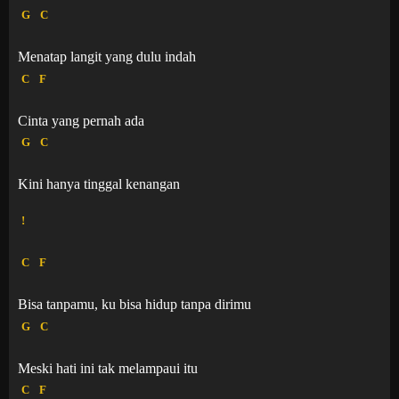
G
C
Menatap langit yang dulu indah
C
F
Cinta yang pernah ada
G
C
Kini hanya tinggal kenangan
!
C
F
Bisa tanpamu, ku bisa hidup tanpa dirimu
G
C
Meski hati ini tak melampaui itu
C
F