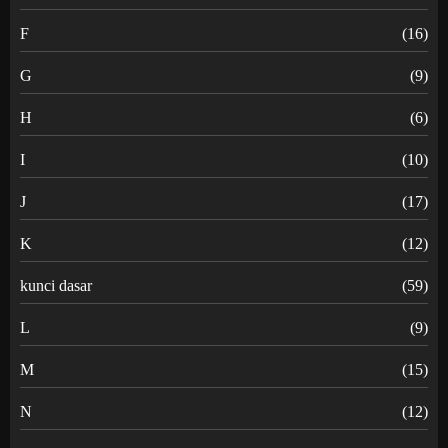
F
(16)
G
(9)
H
(6)
I
(10)
J
(17)
K
(12)
kunci dasar
(59)
L
(9)
M
(15)
N
(12)