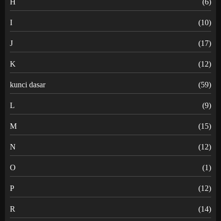
H
(6)
I
(10)
J
(17)
K
(12)
kunci dasar
(59)
L
(9)
M
(15)
N
(12)
O
(1)
P
(12)
R
(14)