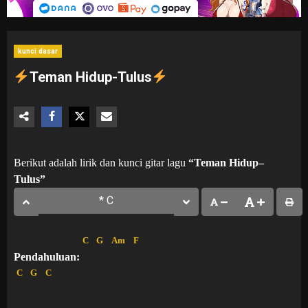
kunci dasar
Teman Hidup-Tulus
Berikut adalah lirik dan kunci gitar lagu
“Teman Hidup–
Tulus”
C
G
Am
F
Pendahuluan:
C
G
C