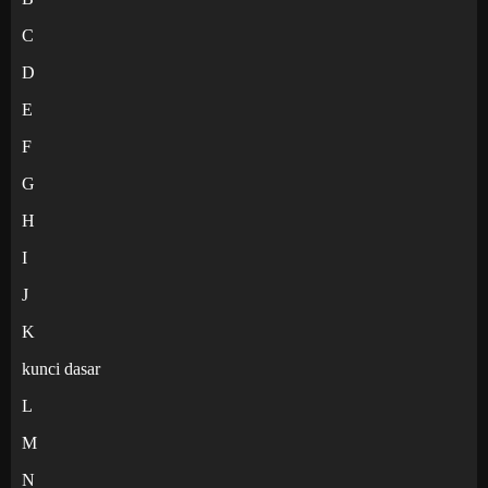
C
D
E
F
G
H
I
J
K
kunci dasar
L
M
N