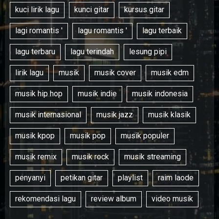
kuci lirik lagu
kunci gitar
kursus gitar
lagi romantis '
lagu romantis '
lagu terbaik
lagu terbaru
lagu terindah
lesung pipi
lirik lagu
musik
musik cover
musik edm
musik hip hop
musik indie
musik indonesia
musik internasional
musik jazz
musik klasik
musik kpop
musik pop
musik populer
musik remix
musik rock
musik streaming
penyanyi
petikan gitar
playlist
raim laode
rekomendasi lagu
review album
video musik