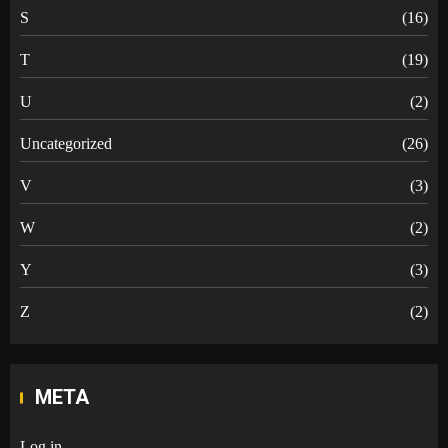
S
(16)
T
(19)
U
(2)
Uncategorized
(26)
V
(3)
W
(2)
Y
(3)
Z
(2)
META
Log in