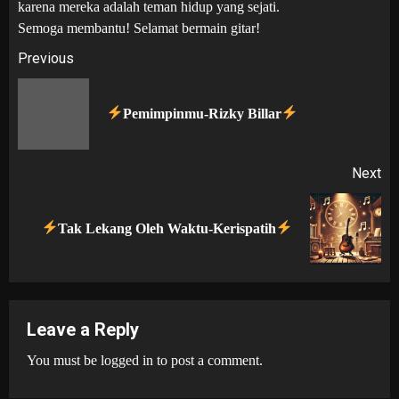
karena mereka adalah teman hidup yang sejati.
Semoga membantu! Selamat bermain gitar!
Post
Previous
navigation
Pr
Pemimpinmu-Rizky Billar
po
Next
Next
Tak Lekang Oleh Waktu-Kerispatih
post:
Leave a Reply
You must be
logged in
to post a comment.