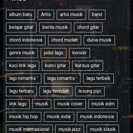
album baru
Artis
artis musik
band
belajar gitar
berita musik
chord gitar
chord indonesia
chord mudah
dunia musik
genre musik
judul lagu
konser
kuci lirik lagu
kunci gitar
kursus gitar
lagi romantis '
lagu romantis '
lagu terbaik
lagu terbaru
lagu terindah
lesung pipi
lirik lagu
musik
musik cover
musik edm
musik hip hop
musik indie
musik indonesia
musik internasional
musik jazz
musik klasik