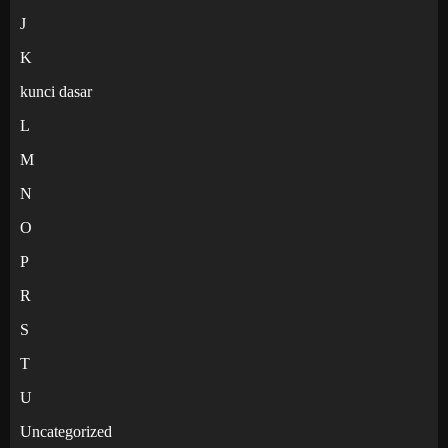
J
K
kunci dasar
L
M
N
O
P
R
S
T
U
Uncategorized