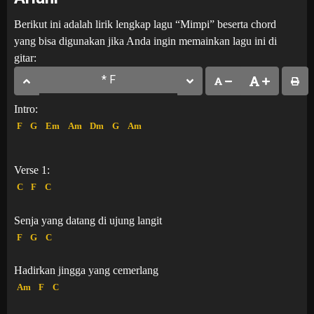
Berikut ini adalah lirik lengkap lagu “Mimpi” beserta chord
yang bisa digunakan jika Anda ingin memainkan lagu ini di
gitar:
Intro:
F
G
Em
Am
Dm
G
Am
Verse 1:
C
F
C
Senja yang datang di ujung langit
F
G
C
Hadirkan jingga yang cemerlang
Am
F
C