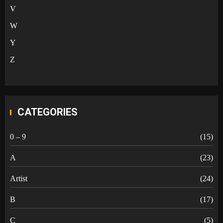
V
W
Y
Z
CATEGORIES
0 – 9
(15)
A
(23)
Artist
(24)
B
(17)
C
(5)