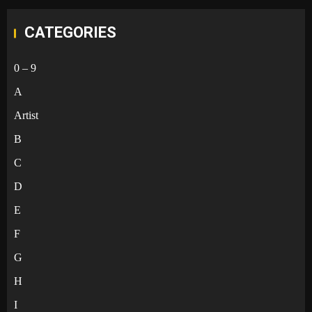
CATEGORIES
0 – 9
A
Artist
B
C
D
E
F
G
H
I