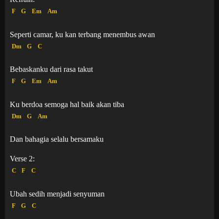
F
G
Em
Am
Seperti camar, ku kan terbang menembus awan
Dm
G
C
Bebaskanku dari rasa takut
F
G
Em
Am
Ku berdoa semoga hal baik akan tiba
Dm
G
Am
Dan bahagia selalu bersamaku
Verse 2:
C
F
C
Ubah sedih menjadi senyuman
F
G
C