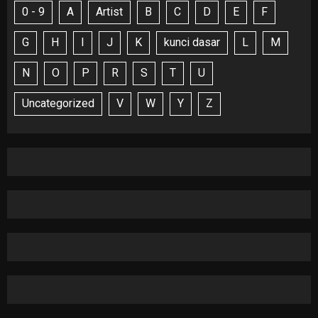
0 - 9
A
Artist
B
C
D
E
F
G
H
I
J
K
kunci dasar
L
M
N
O
P
R
S
T
U
Uncategorized
V
W
Y
Z