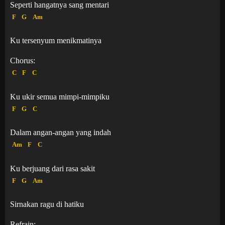
Seperti hangatnya sang mentari
F
G
Am
Ku tersenyum menikmatinya
Chorus:
C
F
C
Ku ukir semua mimpi-mimpiku
F
G
C
Dalam angan-angan yang indah
Am
F
C
Ku berjuang dari rasa sakit
F
G
Am
Sirnakan ragu di hatiku
Refrain: