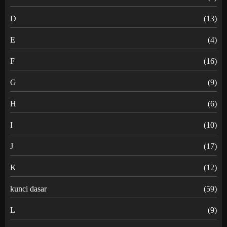
D
(13)
E
(4)
F
(16)
G
(9)
H
(6)
I
(10)
J
(17)
K
(12)
kunci dasar
(59)
L
(9)