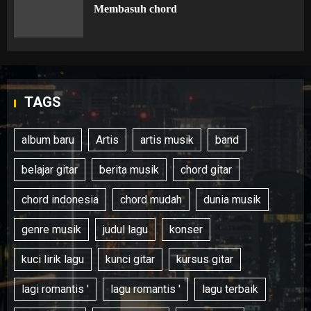
Membasuh chord
TAGS
album baru
Artis
artis musik
band
belajar gitar
berita musik
chord gitar
chord indonesia
chord mudah
dunia musik
genre musik
judul lagu
konser
kuci lirik lagu
kunci gitar
kursus gitar
lagi romantis '
lagu romantis '
lagu terbaik