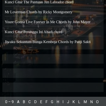
Kunci Gitar The Panturas Jim Labrador chord
Mr Loverman Chords by Ricky Montgomery
Youre Gonna Live Forever In Me Chords by John Mayer
Kunci Gitar Perunggu Ini Abadi chord
Jiwaku Sekuntum Bunga Kemboja Chords by Panji Sakti
0 – 9
A
B
C
D
E
F
G
H
I
J
K
L
M
N
O