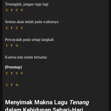
Tenanglah, jangan ragu lagi
C
F
C
F
Semua akan indah pada waktunya
C
F
C
F
Percayalah pada setiap langkah
C
F
G
Karena kita selalu bersama
[Penutup]
C
F
C
F
C
F
G
Menyimak Makna Lagu
Tenang
dalam Kehidupan Sehari-Hari