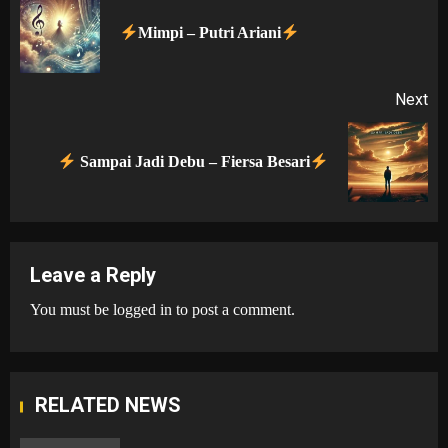
navigation
Pr
Mimpi – Putri Ariani
po
Next
Next
⁠Sampai Jadi Debu – Fiersa Besari
post:
Leave a Reply
You must be
logged in
to post a comment.
RELATED NEWS