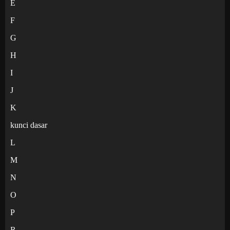
E
F
G
H
I
J
K
kunci dasar
L
M
N
O
P
R