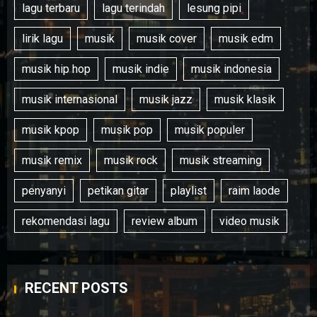
lagu terbaru
lagu terindah
lesung pipi
lirik lagu
musik
musik cover
musik edm
musik hip hop
musik indie
musik indonesia
musik internasional
musik jazz
musik klasik
musik kpop
musik pop
musik populer
musik remix
musik rock
musik streaming
penyanyi
petikan gitar
playlist
raim laode
rekomendasi lagu
review album
video musik
RECENT POSTS