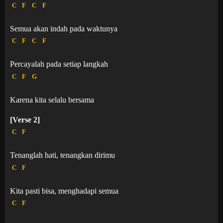
C
F
C
F
Semua akan indah pada waktunya
C
F
C
F
Percayalah pada setiap langkah
C
F
G
Karena kita selalu bersama
[Verse 2]
C
F
Tenanglah hati, tenangkan dirimu
C
F
Kita pasti bisa, menghadapi semua
C
F