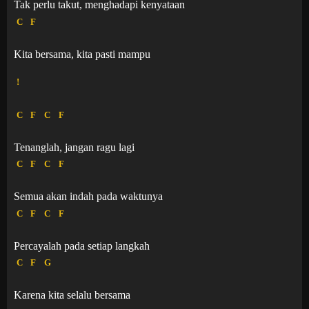
Tak perlu takut, menghadapi kenyataan
C
F
Kita bersama, kita pasti mampu
!
C
F
C
F
Tenanglah, jangan ragu lagi
C
F
C
F
Semua akan indah pada waktunya
C
F
C
F
Percayalah pada setiap langkah
C
F
G
Karena kita selalu bersama