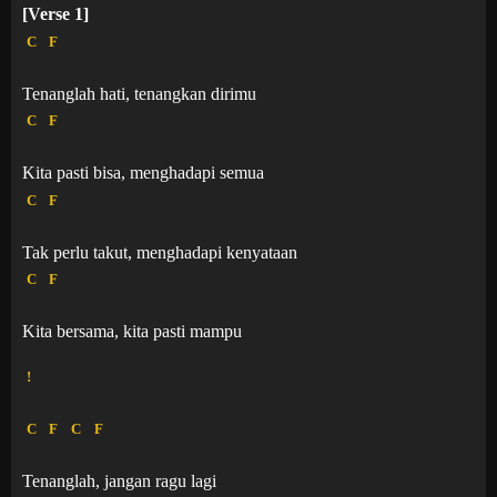
[Verse 1]
C
F
Tenanglah hati, tenangkan dirimu
C
F
Kita pasti bisa, menghadapi semua
C
F
Tak perlu takut, menghadapi kenyataan
C
F
Kita bersama, kita pasti mampu
!
C
F
C
F
Tenanglah, jangan ragu lagi