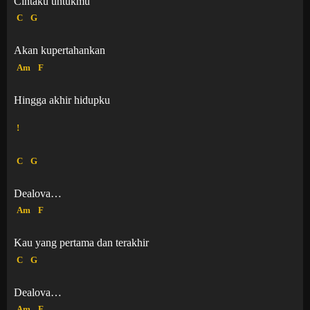
Cintaku untukmu
C
G
Akan kupertahankan
Am
F
Hingga akhir hidupku
!
C
G
Dealova…
Am
F
Kau yang pertama dan terakhir
C
G
Dealova…
Am
F