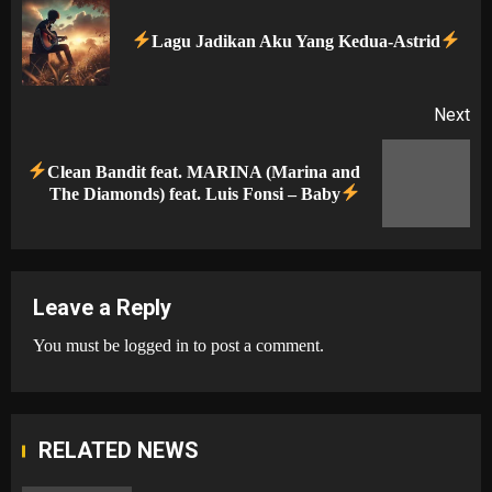
navigation
Pr
Lagu Jadikan Aku Yang Kedua-Astrid
po
Next
Clean Bandit feat. MARINA (Marina and
Next
The Diamonds) feat. Luis Fonsi – Baby
post:
Leave a Reply
You must be
logged in
to post a comment.
RELATED NEWS