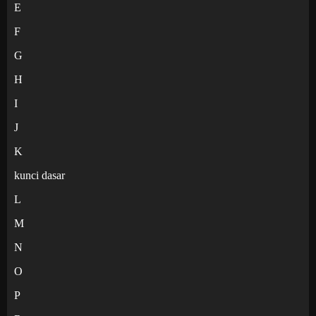
E
F
G
H
I
J
K
kunci dasar
L
M
N
O
P