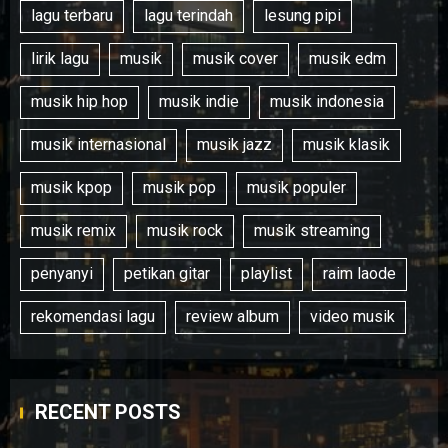
lagu terbaru
lagu terindah
lesung pipi
lirik lagu
musik
musik cover
musik edm
musik hip hop
musik indie
musik indonesia
musik internasional
musik jazz
musik klasik
musik kpop
musik pop
musik populer
musik remix
musik rock
musik streaming
penyanyi
petikan gitar
playlist
raim laode
rekomendasi lagu
review album
video musik
RECENT POSTS