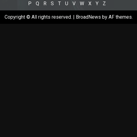
P
Q
R
S
T
U
V
W
X
Y
Z
Copyright © All rights reserved.
|
BroadNews
by AF themes.