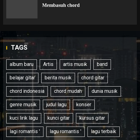
Membasuh chord
TAGS
album baru
Artis
artis musik
band
belajar gitar
berita musik
chord gitar
chord indonesia
chord mudah
dunia musik
genre musik
judul lagu
konser
kuci lirik lagu
kunci gitar
kursus gitar
lagi romantis '
lagu romantis '
lagu terbaik