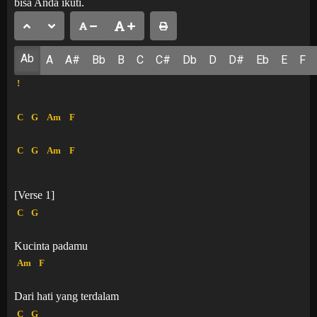
bisa Anda ikuti.
Ab
A
A#
Bb
B
C
C#
Db
D
D#
Eb
E
F
!
C
G
Am
F
C
G
Am
F
[Verse 1]
C
G
Kucinta padamu
Am
F
Dari hati yang terdalam
C
G