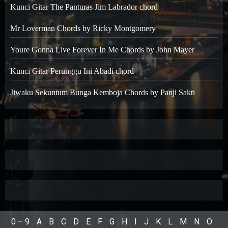
Kunci Gitar The Panturas Jim Labrador chord
Mr Loverman Chords by Ricky Montgomery
Youre Gonna Live Forever In Me Chords by John Mayer
Kunci Gitar Perunggu Ini Abadi chord
Jiwaku Sekuntum Bunga Kemboja Chords by Panji Sakti
0 – 9
A
B
C
D
E
F
G
H
I
J
K
L
M
N
O