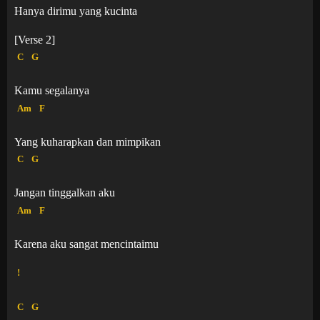
Hanya dirimu yang kucinta
[Verse 2]
C
G
Kamu segalanya
Am
F
Yang kuharapkan dan mimpikan
C
G
Jangan tinggalkan aku
Am
F
Karena aku sangat mencintaimu
!
C
G