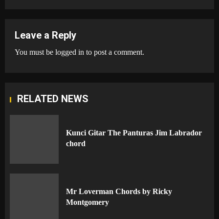
Leave a Reply
You must be
logged in
to post a comment.
RELATED NEWS
Kunci Gitar The Panturas Jim Labrador
chord
Mr Loverman Chords by Ricky
Montgomery