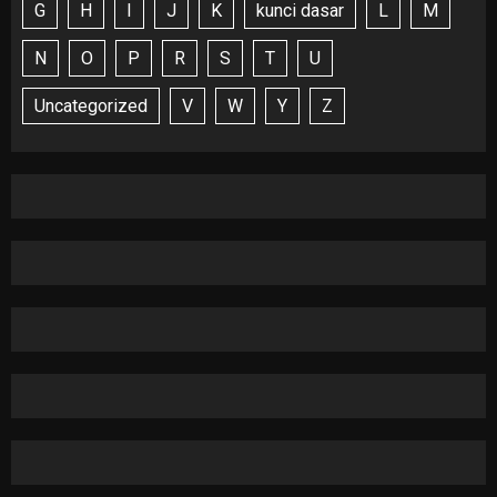
G
H
I
J
K
kunci dasar
L
M
N
O
P
R
S
T
U
Uncategorized
V
W
Y
Z