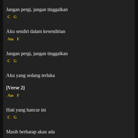
Jangan pergi, jangan tinggalkan
C
G
Aku sendiri dalam kesendirian
Am
F
Jangan pergi, jangan tinggalkan
C
G
Aku yang sedang terluka
[Verse 2]
Am
F
Hati yang hancur ini
C
G
Masih berharap akan ada