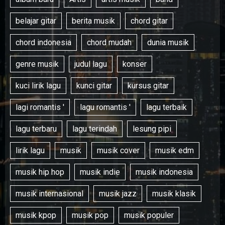
belajar gitar
berita musik
chord gitar
chord indonesia
chord mudah
dunia musik
genre musik
judul lagu
konser
kuci lirik lagu
kunci gitar
kursus gitar
lagi romantis '
lagu romantis '
lagu terbaik
lagu terbaru
lagu terindah
lesung pipi
lirik lagu
musik
musik cover
musik edm
musik hip hop
musik indie
musik indonesia
musik internasional
musik jazz
musik klasik
musik kpop
musik pop
musik populer