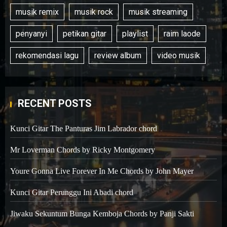
musik remix
musik rock
musik streaming
penyanyi
petikan gitar
playlist
raim laode
rekomendasi lagu
review album
video musik
RECENT POSTS
Kunci Gitar The Panturas Jim Labrador chord
Mr Loverman Chords by Ricky Montgomery
Youre Gonna Live Forever In Me Chords by John Mayer
Kunci Gitar Perunggu Ini Abadi chord
Jiwaku Sekuntum Bunga Kemboja Chords by Panji Sakti