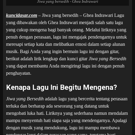
Jiwa yang bersedih - Ghea Indrawari
kuncidasar.com
– Jiwa yang bersedih – Ghea Indrawari Lagu
yang dibawakan oleh Ghea Indrawari menjadi salah satu lagu
yang cukup mengena bagi banyak orang. Melalui liriknya yang
penuh dengan perasaan, lagu ini mengajak pendengarnya untuk
meresapi setiap kata dan melibatkan emosi dalam setiap alunan
musik. Bagi Anda yang ingin bermain lagu ini dengan gitar,
berikut adalah lirik lengkap dan kunci gitar
Jiwa yang Bersedih
yang dapat membantu Anda mengiringi lagu ini dengan penuh
penghayatan.
Kenapa Lagu Ini Begitu Mengena?
Jiwa yang Bersedih
adalah lagu yang bercerita tentang perasaan
terluka dan berharap ada seseorang yang datang untuk
mengobati luka hati. Liriknya yang sederhana namun mendalam
mampu menyentuh hati siapa saja yang mendengarnya. Apalagi
dengan musik yang mendukung, lagu ini mampu membawa
pendengar larut dalam perasaan yang sama, terutama bagi