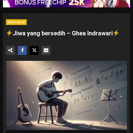
kunci dasar
Jiwa yang bersedih – Ghea Indrawari