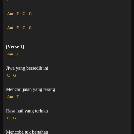
Am
F
C
G
Am
F
C
G
[Verse 1]
Am
F
Jiwa yang bersedih ini
C
G
Mencari jalan yang terang
Am
F
Rasa hati yang terluka
C
G
Mencoba tuk bertahan