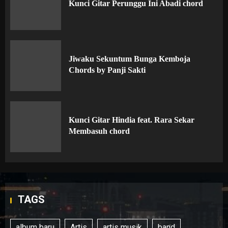
Kunci Gitar Perunggu Ini Abadi chord
Jiwaku Sekuntum Bunga Kemboja
Chords by Panji Sakti
Kunci Gitar Hindia feat. Rara Sekar
Membasuh chord
TAGS
album baru
Artis
artis musik
band