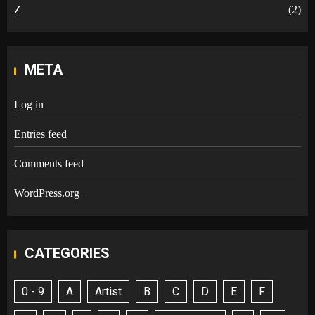
Z
(2)
META
Log in
Entries feed
Comments feed
WordPress.org
CATEGORIES
0 - 9
A
Artist
B
C
D
E
F