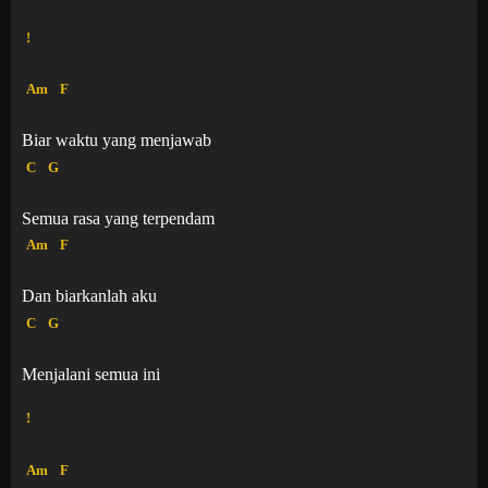
!
Am
F
Biar waktu yang menjawab
C
G
Semua rasa yang terpendam
Am
F
Dan biarkanlah aku
C
G
Menjalani semua ini
!
Am
F