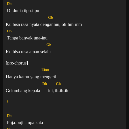
Db
Di dunia tipu-tipu
Gb
Ku bisa rasa nyata den
ganmu, oh-hm-mm
Db
Tanpa banyak una-inu
Gb
Ku bisa rasa aman sel
alu
[pre-chorus]
Ebm
Hanya kamu yang
mengerti
Db
Gb
Gelombang kepala
ini,
ih-ih-ih
!
Db
Puja-puji tanpa kata