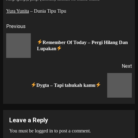
Yura Yunita
– Dunia Tipu Tipu
Post
Previous
navigation
Remember Of Today – Pergi Hilang Dan
Pr
Lupakan
po
Next
Next
Dygta – Tapi tahukah kamu
post:
Leave a Reply
You must be
logged in
to post a comment.