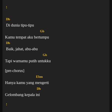
!
Db
Di dunia tipu-tipu
Gb
Kamu tempat aku ber
tumpu
Db
Baik, jahat, abu-abu
Gb
Tapi warnamu putih un
tukku
[pre-chorus]
Ebm
Hanya kamu yang
mengerti
Db
Gelombang kepala
ini
!