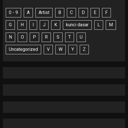
0 - 9
A
Artist
B
C
D
E
F
G
H
I
J
K
kunci dasar
L
M
N
O
P
R
S
T
U
Uncategorized
V
W
Y
Z