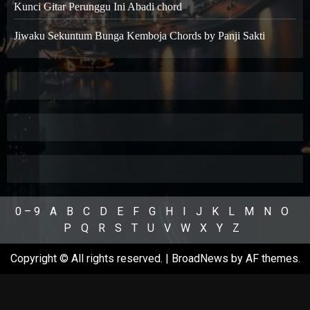
Kunci Gitar Perunggu Ini Abadi chord
Jiwaku Sekuntum Bunga Kemboja Chords by Panji Sakti
0 – 9
A
B
C
D
E
F
G
H
I
J
K
L
M
N
O
P
Q
R
S
T
U
V
W
X
Y
Z
Copyright © All rights reserved.
|
BroadNews
by AF themes.