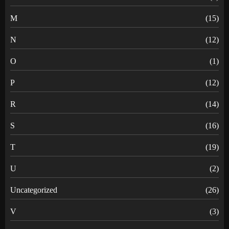
M
(15)
N
(12)
O
(1)
P
(12)
R
(14)
S
(16)
T
(19)
U
(2)
Uncategorized
(26)
V
(3)