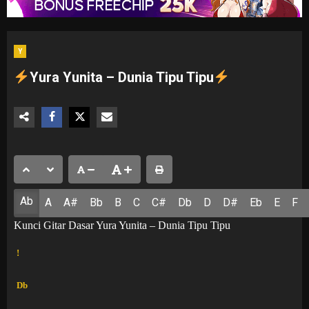
Y
Yura Yunita – Dunia Tipu Tipu
Ab
A
A#
Bb
B
C
C#
Db
D
D#
Eb
E
F
Kunci Gitar Dasar Yura Yunita – Dunia Tipu Tipu
!
Db