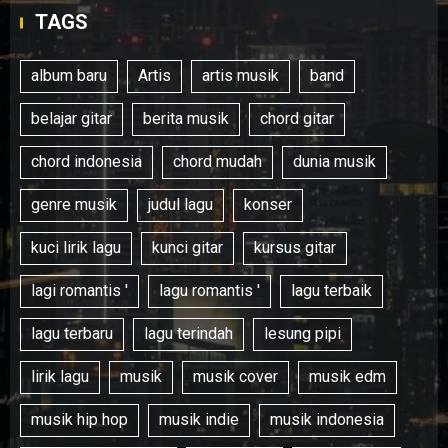
TAGS
album baru
Artis
artis musik
band
belajar gitar
berita musik
chord gitar
chord indonesia
chord mudah
dunia musik
genre musik
judul lagu
konser
kuci lirik lagu
kunci gitar
kursus gitar
lagi romantis '
lagu romantis '
lagu terbaik
lagu terbaru
lagu terindah
lesung pipi
lirik lagu
musik
musik cover
musik edm
musik hip hop
musik indie
musik indonesia