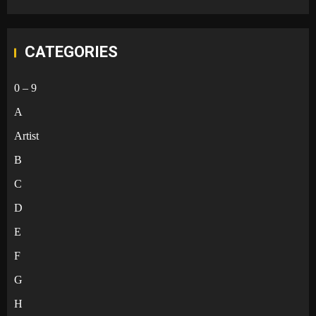
CATEGORIES
0 – 9
A
Artist
B
C
D
E
F
G
H