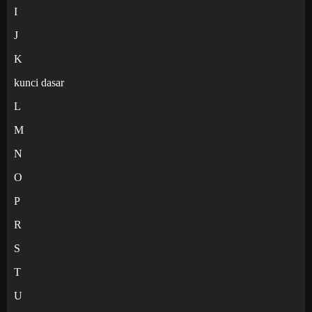
I
J
K
kunci dasar
L
M
N
O
P
R
S
T
U