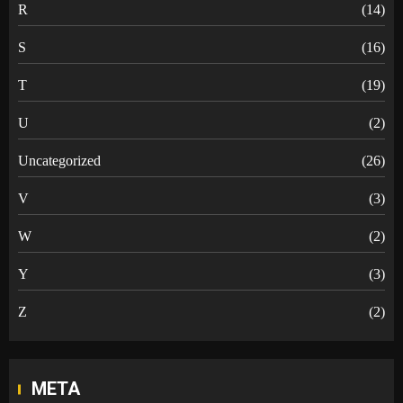
R
(14)
S
(16)
T
(19)
U
(2)
Uncategorized
(26)
V
(3)
W
(2)
Y
(3)
Z
(2)
META