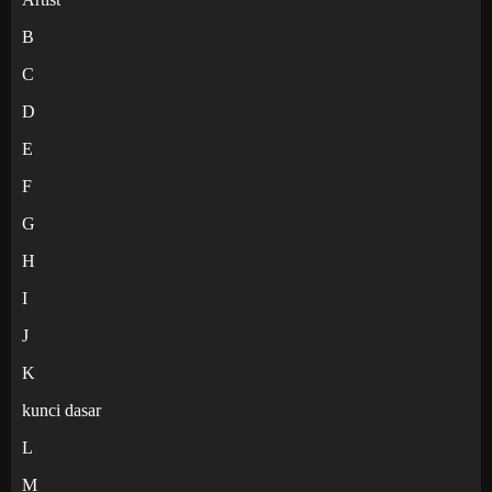
B
C
D
E
F
G
H
I
J
K
kunci dasar
L
M