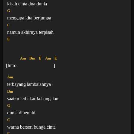
kisah cinta dua dunia
G
mengapa kita berjumpa
C
namun akhirnya terpisah
E
Am
Dm
E
Am
E
[Intro:
]
Am
terbayang lambaiannya
Dm
saatku terbakar kehangatan
G
dunia dipenuhi
C
warna berseri bunga cinta