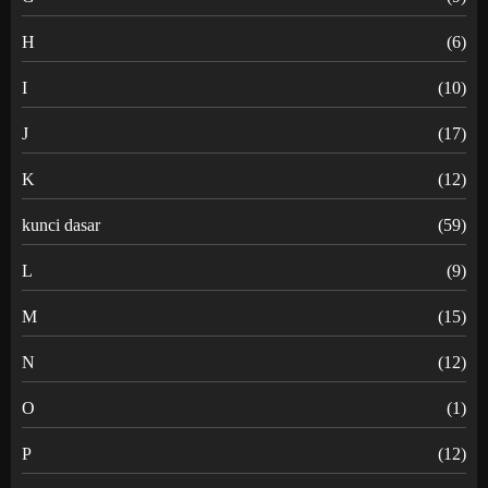
H
(6)
I
(10)
J
(17)
K
(12)
kunci dasar
(59)
L
(9)
M
(15)
N
(12)
O
(1)
P
(12)