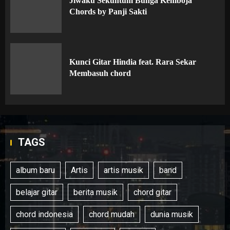
Jiwaku Sekuntum Bunga Kemboja
Chords by Panji Sakti
Kunci Gitar Hindia feat. Rara Sekar
Membasuh chord
TAGS
album baru
Artis
artis musik
band
belajar gitar
berita musik
chord gitar
chord indonesia
chord mudah
dunia musik