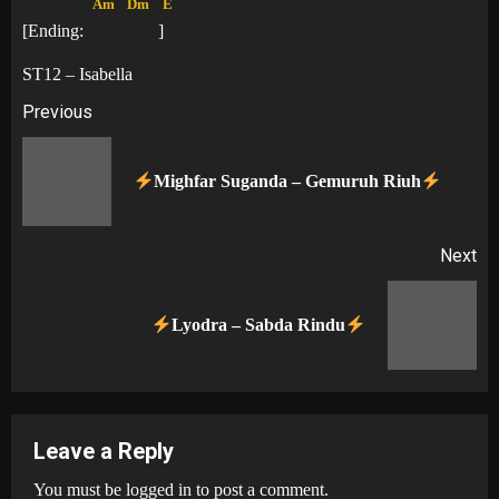
Am
Dm
E
[Ending:
]
ST12 – Isabella
Post
Previous
navigation
Pr
Mighfar Suganda – Gemuruh Riuh
po
Next
Next
Lyodra – Sabda Rindu
post:
Leave a Reply
You must be
logged in
to post a comment.