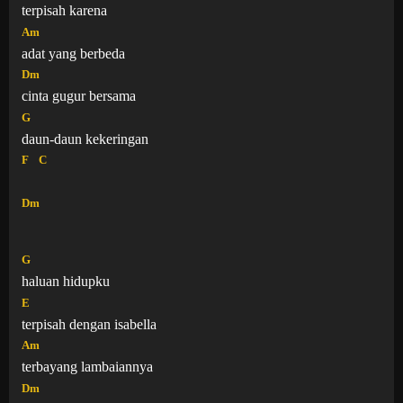
terpisah karena
Am
adat yang berbeda
Dm
cinta gugur bersama
G
daun-daun kekeringan
F
C
Dm
G
haluan hidupku
E
terpisah dengan isabella
Am
terbayang lambaiannya
Dm