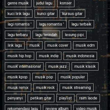
genre musik
judul lagu
konser
kuci lirik lagu
kunci gitar
kursus gitar
lagi romantis '
lagu romantis '
lagu terbaik
lagu terbaru
lagu terindah
lesung pipi
lirik lagu
musik
musik cover
musik edm
musik hip hop
musik indie
musik indonesia
musik internasional
musik jazz
musik klasik
musik kpop
musik pop
musik populer
musik remix
musik rock
musik streaming
penyanyi
petikan gitar
playlist
raim laode
rekomendasi lagu
review album
video musik