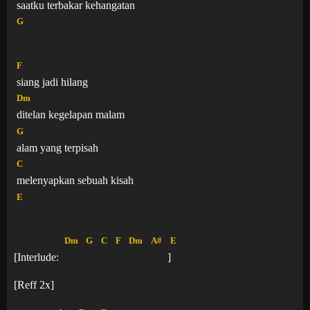
saatku terbakar kehangatan
G
F
siang jadi hilang
Dm
ditelan kegelapan malam
G
alam yang terpisah
C
melenyapkan sebuah kisah
E
Dm
G
C
F
Dm
A#
E
[Interlude:
]
[Reff 2x]