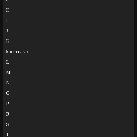
H
I
J
K
kunci dasar
L
M
N
O
P
R
S
T