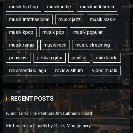
musik hip hop
musik indie
musik indonesia
musik internasional
musik jazz
musik klasik
musik kpop
musik pop
musik populer
musik remix
musik rock
musik streaming
penyanyi
petikan gitar
playlist
raim laode
rekomendasi lagu
review album
video musik
RECENT POSTS
Kunci Gitar The Panturas Jim Labrador chord
Mr Loverman Chords by Ricky Montgomery