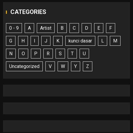
CATEGORIES
0 - 9
A
Artist
B
C
D
E
F
G
H
I
J
K
kunci dasar
L
M
N
O
P
R
S
T
U
Uncategorized
V
W
Y
Z