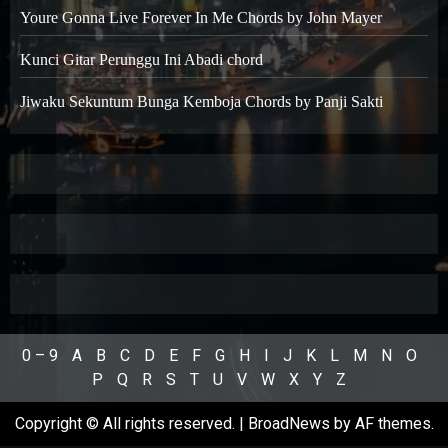
Youre Gonna Live Forever In Me Chords by John Mayer
Kunci Gitar Perunggu Ini Abadi chord
Jiwaku Sekuntum Bunga Kemboja Chords by Panji Sakti
0 – 9
A
B
C
D
E
F
G
H
I
J
K
L
M
N
O
P
Q
R
S
T
U
V
W
X
Y
Z
Copyright © All rights reserved.
|
BroadNews
by AF themes.