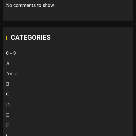
No comments to show.
CATEGORIES
0 – 9
A
Artist
B
C
D
E
F
G