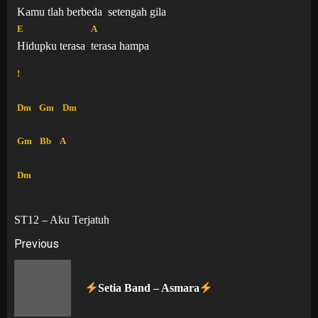
Kamu tlah berbeda
setengah gila
E
A
Hidupku terasa
terasa hampa
!
Dm
Gm
Dm
Gm
Bb
A
Dm
ST12 – Aku Terjatuh
Post
Previous
navigation
Pr
Setia Band – Asmara
po