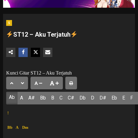
S
ST12 – Aku Terjatuh
Kunci Gitar ST12 – Aku Terjatuh
Ab
A
A#
Bb
B
C
C#
Db
D
D#
Eb
E
F
!
Bb
A
Dm