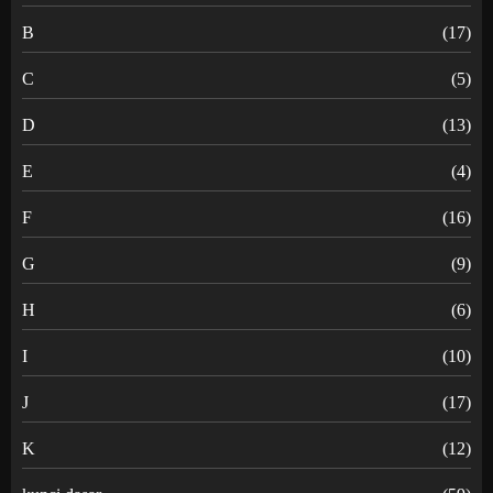
B
(17)
C
(5)
D
(13)
E
(4)
F
(16)
G
(9)
H
(6)
I
(10)
J
(17)
K
(12)