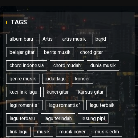
TAGS
album baru
Artis
artis musik
band
belajar gitar
berita musik
chord gitar
chord indonesia
chord mudah
dunia musik
genre musik
judul lagu
konser
kuci lirik lagu
kunci gitar
kursus gitar
lagi romantis '
lagu romantis '
lagu terbaik
lagu terbaru
lagu terindah
lesung pipi
lirik lagu
musik
musik cover
musik edm