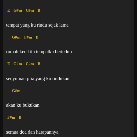
E
G#m
C#m
B
tempat yang ku rindu sejak lama
!
G#m
F#m
B
rumah kecil itu tempatku berteduh
E
G#m
C#m
B
senyuman pria yang ku rindukan
!
G#m
akan ku buktikan
F#m
B
semua doa dan harapannya