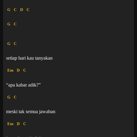
G
C
D
C
G
C
G
C
setiap hari kau tanyakan
Em
D
C
“apa kabar adik?”
G
C
meski tak semua jawaban
Em
D
C