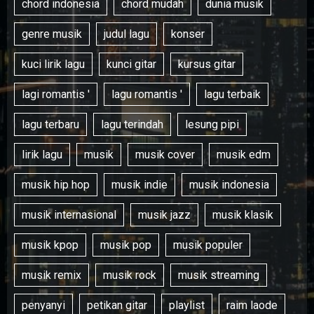
chord indonesia
chord mudah
dunia musik
genre musik
judul lagu
konser
kuci lirik lagu
kunci gitar
kursus gitar
lagi romantis '
lagu romantis '
lagu terbaik
lagu terbaru
lagu terindah
lesung pipi
lirik lagu
musik
musik cover
musik edm
musik hip hop
musik indie
musik indonesia
musik internasional
musik jazz
musik klasik
musik kpop
musik pop
musik populer
musik remix
musik rock
musik streaming
penyanyi
petikan gitar
playlist
raim laode