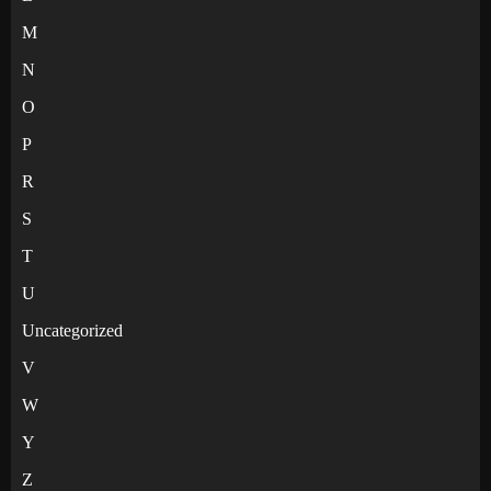
M
N
O
P
R
S
T
U
Uncategorized
V
W
Y
Z