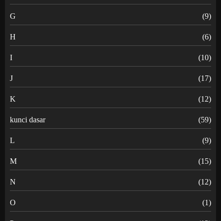
G
(9)
H
(6)
I
(10)
J
(17)
K
(12)
kunci dasar
(59)
L
(9)
M
(15)
N
(12)
O
(1)