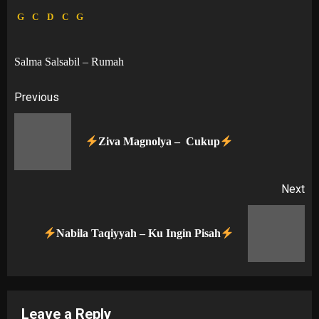
G
C
D
C
G
Salma Salsabil – Rumah
Post
Previous
navigation
Pr
Ziva Magnolya – Cukup
po
Next
Next
Nabila Taqiyyah – Ku Ingin Pisah
post:
Leave a Reply