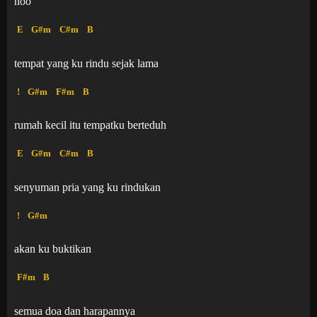
hoo
E
G#m
C#m
B
tempat yang ku rindu sejak lama
!
G#m
F#m
B
rumah kecil itu tempatku berteduh
E
G#m
C#m
B
senyuman pria yang ku rindukan
!
G#m
akan ku buktikan
F#m
B
semua doa dan harapannya