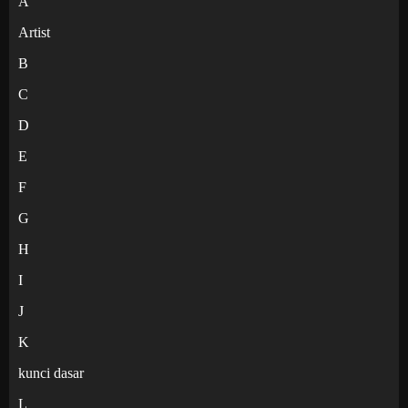
A
Artist
B
C
D
E
F
G
H
I
J
K
kunci dasar
L