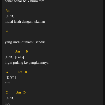
benar benar baik hmm mm
Am
[G/B]
mulai lelah dengan tekanan
C
yang rindu duniamu sendiri
Am
D
[G/B]
[G/B]
ingin pulang ke pangkuannya
G
Em
D
[D/F#]
huu
C
Am
D
[G/B]
hoo