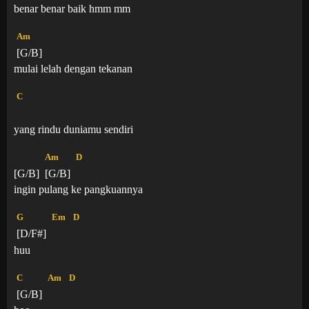
benar benar baik hmm mm
Am
[G/B]
mulai lelah dengan tekanan
C
yang rindu duniamu sendiri
Am
D
[G/B]
[G/B]
ingin pulang ke pangkuannya
G
Em
D
[D/F#]
huu
C
Am
D
[G/B]