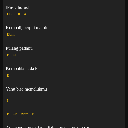
[Pre-Chorus]
Dbm
B
A
Kembali, berputar arah
Dbm
Pulang padaku
B
Gb
Kembalilah ada ku
B
Yang bisa memelukmu
!
B
Gb
Abm
E
Apa yang kau cari wanitaku, apa yang kau cari