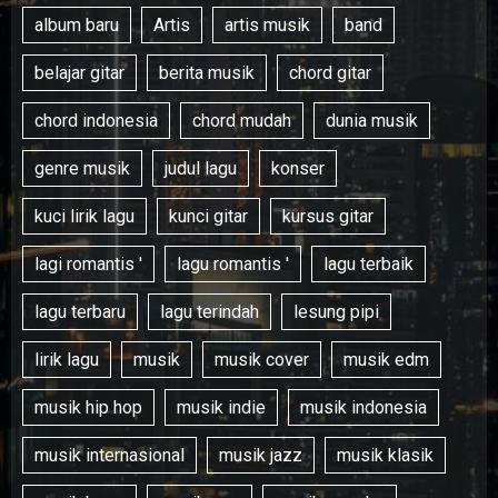
album baru
Artis
artis musik
band
belajar gitar
berita musik
chord gitar
chord indonesia
chord mudah
dunia musik
genre musik
judul lagu
konser
kuci lirik lagu
kunci gitar
kursus gitar
lagi romantis '
lagu romantis '
lagu terbaik
lagu terbaru
lagu terindah
lesung pipi
lirik lagu
musik
musik cover
musik edm
musik hip hop
musik indie
musik indonesia
musik internasional
musik jazz
musik klasik