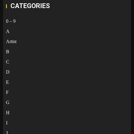
CATEGORIES
0 – 9
A
Artist
B
C
D
E
F
G
H
I
J