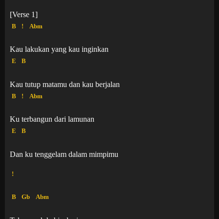
[Verse 1]
B
!
Abm
Kau lakukan yang kau inginkan
E
B
Kau tutup matamu dan kau berjalan
B
!
Abm
Ku terbangun dari lamunan
E
B
Dan ku tenggelam dalam mimpimu
!
B
Gb
Abm