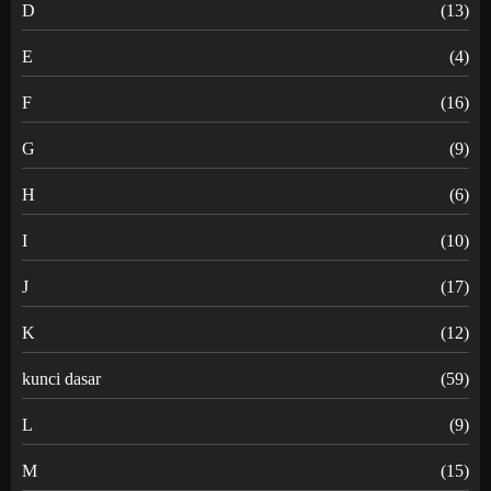
D
(13)
E
(4)
F
(16)
G
(9)
H
(6)
I
(10)
J
(17)
K
(12)
kunci dasar
(59)
L
(9)
M
(15)