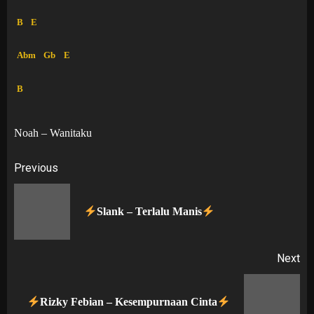
B
E
Abm
Gb
E
B
Noah – Wanitaku
Post
Previous
navigation
Pr
Slank – Terlalu Manis
po
Next
Next
Rizky Febian – Kesempurnaan Cinta