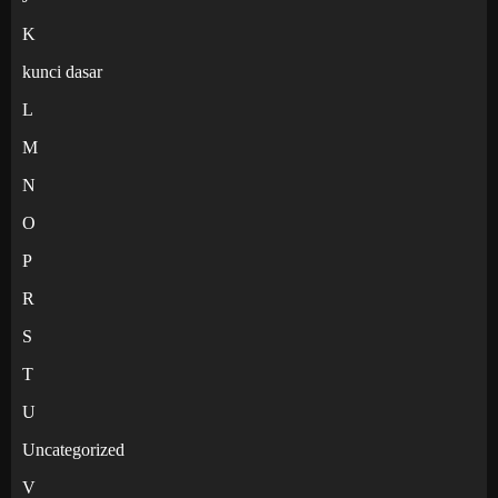
K
kunci dasar
L
M
N
O
P
R
S
T
U
Uncategorized
V