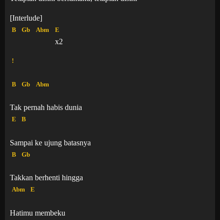
[Interlude]
B
Gb
Abm
E
x2
!
B
Gb
Abm
Tak pernah habis dunia
E
B
Sampai ke ujung batasnya
B
Gb
Takkan berhenti hingga
Abm
E
Hatimu membeku