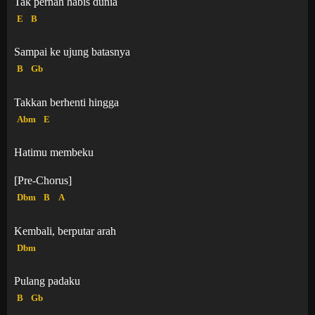
Tak pernah habis dunia
E
B
Sampai ke ujung batasnya
B
Gb
Takkan berhenti hingga
Abm
E
Hatimu membeku
[Pre-Chorus]
Dbm
B
A
Kembali, berputar arah
Dbm
Pulang padaku
B
Gb