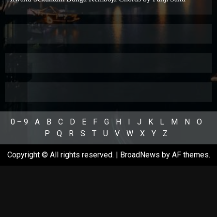
0 – 9
A
B
C
D
E
F
G
H
I
J
K
L
M
N
O
P
Q
R
S
T
U
V
W
X
Y
Z
Copyright © All rights reserved.
|
BroadNews
by AF themes.