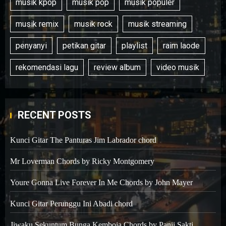
musik kpop
musik pop
musik populer
musik remix
musik rock
musik streaming
penyanyi
petikan gitar
playlist
raim laode
rekomendasi lagu
review album
video musik
RECENT POSTS
Kunci Gitar The Panturas Jim Labrador chord
Mr Loverman Chords by Ricky Montgomery
Youre Gonna Live Forever In Me Chords by John Mayer
Kunci Gitar Perunggu Ini Abadi chord
Jiwaku Sekuntum Bunga Kemboja Chords by Panji Sakti