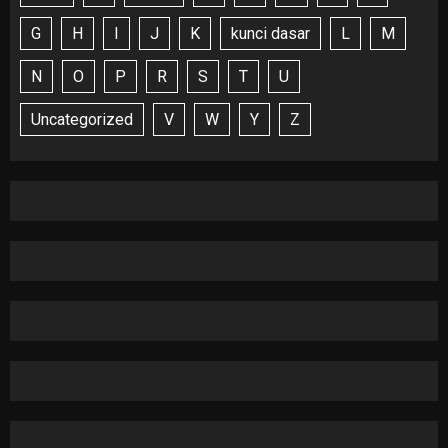
G
H
I
J
K
kunci dasar
L
M
N
O
P
R
S
T
U
Uncategorized
V
W
Y
Z