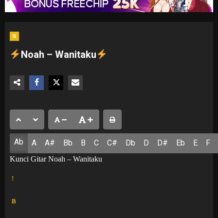
N
Noah – Wanitaku
Ab
A
A#
Bb
B
C
C#
Db
D
D#
Eb
E
F
Kunci Gitar Noah – Wanitaku
!
B