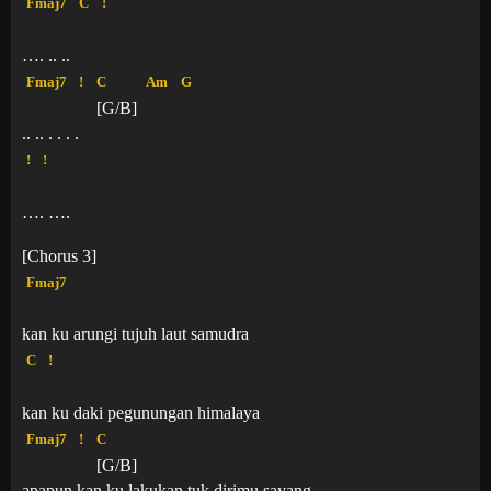
Fmaj7
C
!
…. .. ..
Fmaj7
!
C
Am
G
[G/B]
.. .. . . . .
!
!
…. ….
[Chorus 3]
Fmaj7
kan ku arungi tujuh laut samudra
C
!
kan ku daki pegunungan himalaya
Fmaj7
!
C
[G/B]
apapun kan ku lakukan tuk dirimu sayang