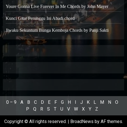
Youre Gonna Live Forever In Me Chords by John Mayer
Kunci Gitar Perunggu Ini Abadi chord
Jiwaku Sekuntum Bunga Kemboja Chords by Panji Sakti
0 – 9
A
B
C
D
E
F
G
H
I
J
K
L
M
N
O
P
Q
R
S
T
U
V
W
X
Y
Z
Copyright © All rights reserved.
|
BroadNews
by AF themes.