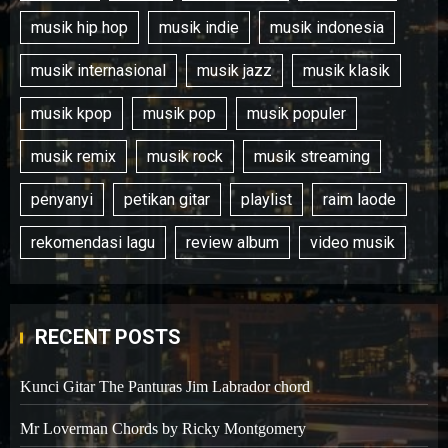
musik hip hop
musik indie
musik indonesia
musik internasional
musik jazz
musik klasik
musik kpop
musik pop
musik populer
musik remix
musik rock
musik streaming
penyanyi
petikan gitar
playlist
raim laode
rekomendasi lagu
review album
video musik
RECENT POSTS
Kunci Gitar The Panturas Jim Labrador chord
Mr Loverman Chords by Ricky Montgomery