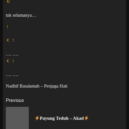
G
tuk selamanya…
!
C
!
…. ….
C
!
…. ….
Nadhif Basalamah – Penjaga Hati
Post
Previous
navigation
Pr
Payung Teduh – Akad
po