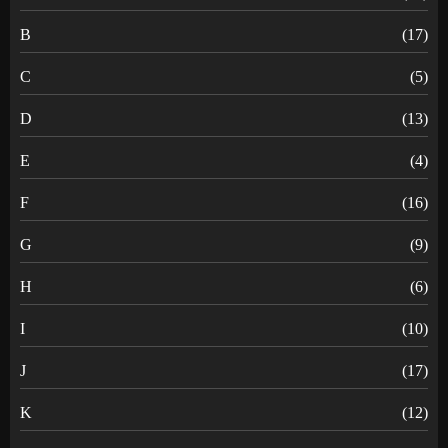
B
(17)
C
(5)
D
(13)
E
(4)
F
(16)
G
(9)
H
(6)
I
(10)
J
(17)
K
(12)