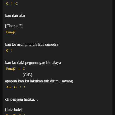
C
!
C
kau dan aku
[Chorus 2]
Fmaj7
kan ku arungi tujuh laut samudra
C
!
kan ku daki pegunungan himalaya
Fmaj7
!
C
[G/B]
apapun kan ku lakukan tuk dirimu sayang
Am
G
!
!
oh penjaga hatiku…
[Interlude]