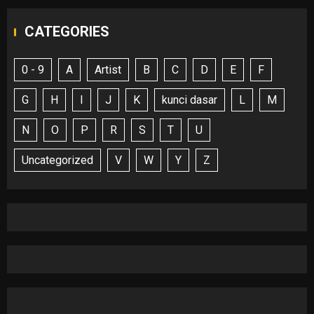
CATEGORIES
0 - 9
A
Artist
B
C
D
E
F
G
H
I
J
K
kunci dasar
L
M
N
O
P
R
S
T
U
Uncategorized
V
W
Y
Z