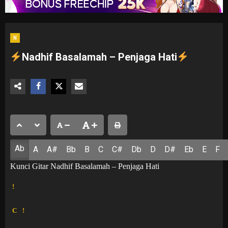
N
Nadhif Basalamah – Penjaga Hati
Ab
A
A#
Bb
B
C
C#
Db
D
D#
Eb
E
F
Kunci Gitar Nadhif Basalamah – Penjaga Hati
!
C
!