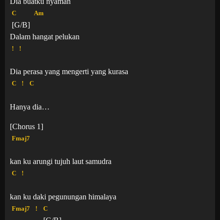
Dia buatku nyaman
C
Am
[G/B]
Dalam hangat pelukan
!
!
Dia perasa yang mengerti yang kurasa
C
!
C
Hanya dia…
[Chorus 1]
Fmaj7
kan ku arungi tujuh laut samudra
C
!
kan ku daki pegunungan himalaya
Fmaj7
!
C
[G/B]