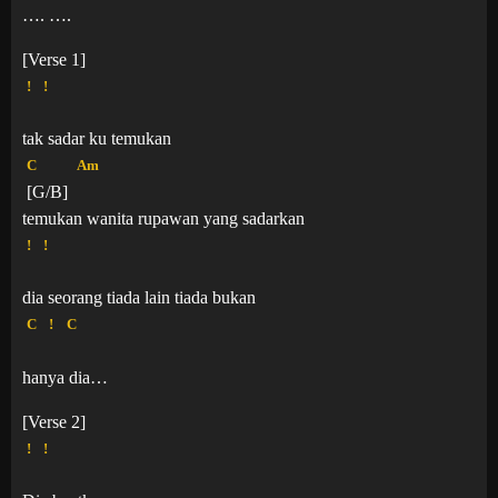
…. ….
[Verse 1]
!
!
tak sadar ku temukan
C
Am
[G/B]
temukan wanita rupawan yang sadarkan
!
!
dia seorang tiada lain tiada bukan
C
!
C
hanya dia…
[Verse 2]
!
!