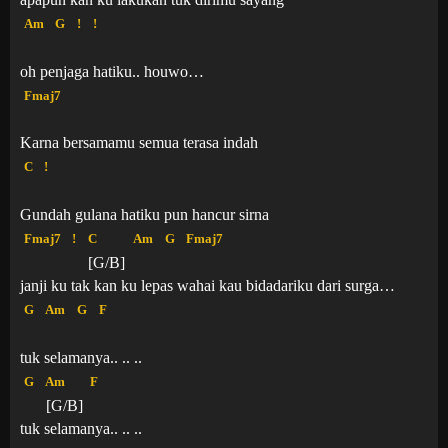
Am
G
!
!
oh penjaga hatiku.. houwo…
Fmaj7
Karna bersamamu semua terasa indah
C
!
Gundah gulana hatiku pun hancur sirna
Fmaj7
!
C
Am
G
Fmaj7
[G/B]
janji ku tak kan ku lepas wahai kau bidadariku dari surga…
G
Am
G
F
tuk selamanya.. .. ..
G
Am
F
[G/B]
tuk selamanya.. .. ..