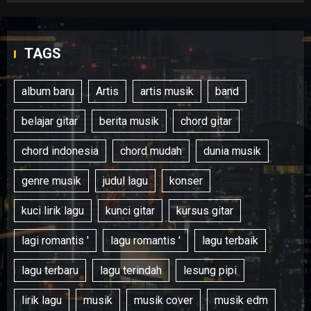
TAGS
album baru
Artis
artis musik
band
belajar gitar
berita musik
chord gitar
chord indonesia
chord mudah
dunia musik
genre musik
judul lagu
konser
kuci lirik lagu
kunci gitar
kursus gitar
lagi romantis '
lagu romantis '
lagu terbaik
lagu terbaru
lagu terindah
lesung pipi
lirik lagu
musik
musik cover
musik edm