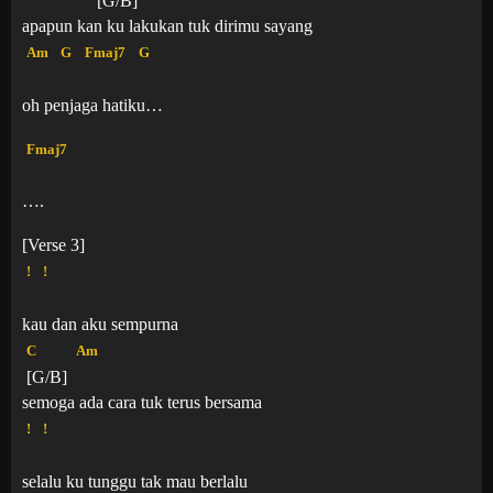
apapun kan ku lakukan tuk dirimu sayang
Am
G
Fmaj7
G
oh penjaga hatiku…
Fmaj7
….
[Verse 3]
!
!
kau dan aku sempurna
C
Am
[G/B]
semoga ada cara tuk terus bersama
!
!
selalu ku tunggu tak mau berlalu