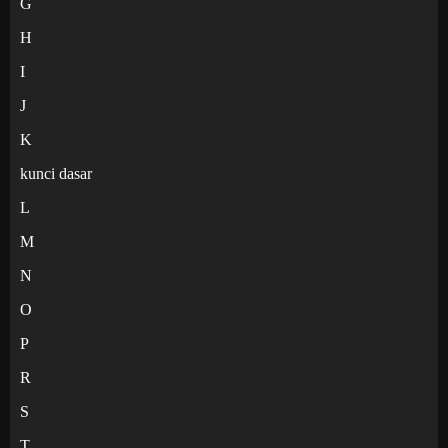
G
H
I
J
K
kunci dasar
L
M
N
O
P
R
S
T