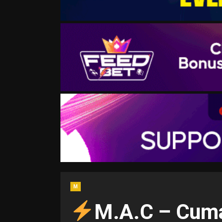
M
M.A.C – Cum