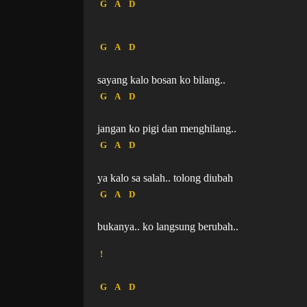
G
A
D
G
A
D
sayang kalo bosan ko bilang..
G
A
D
jangan ko pigi dan menghilang..
G
A
D
ya kalo sa salah.. tolong diubah
G
A
D
bukanya.. ko langsung berubah..
!
G
A
D