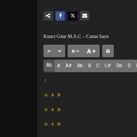
Kunci Gitar M.A.C – Cuma Saya
Ab
A
A#
Bb
B
C
C#
Db
D
!
G
A
D
G
A
D
G
A
D