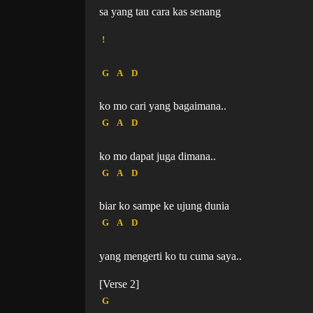
sa yang tau cara kas senang
!
G
A
D
ko mo cari yang bagaimana..
G
A
D
ko mo dapat juga dimana..
G
A
D
biar ko sampe ke ujung dunia
G
A
D
yang mengerti ko tu cuma saya..
[Verse 2]
G