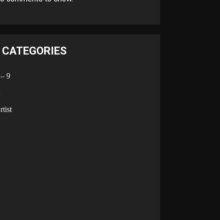
CATEGORIES
 – 9
A
rtist
B
C
D
G