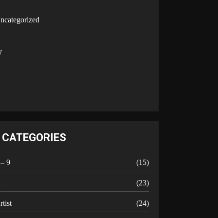
U
ncategorized
V
W
Y
CATEGORIES
 – 9
(15)
A
(23)
rtist
(24)