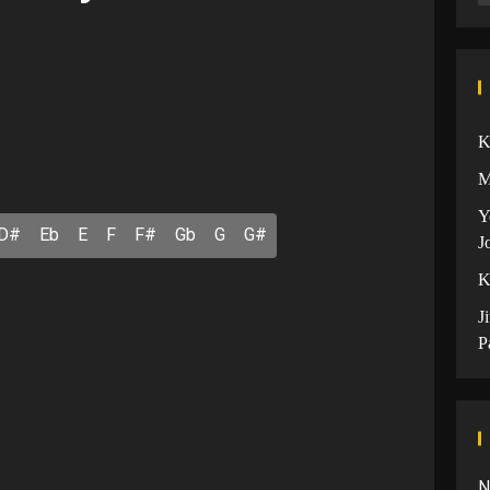
K
M
Y
D#
Eb
E
F
F#
Gb
G
G#
J
K
J
P
N