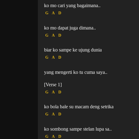
ko mo cari yang bagaimana..
G
A
D
ko mo dapat juga dimana..
G
A
D
biar ko sampe ke ujung dunia
G
A
D
yang mengerti ko tu cuma saya..
[Verse 1]
G
A
D
ko bola bale su macam deng setrika
G
A
D
ko sombong sampe stelan lupa sa..
G
A
D