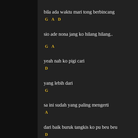
bila ada waktu mari tong berbincang
G
A
D
sio ade nona jang ko hilang hilang..
G
A
yeah nah ko pigi cari
D
yang lebih dari
G
sa ini sudah yang paling mengerti
A
dari baik buruk tangkis ko pu beu beu
D