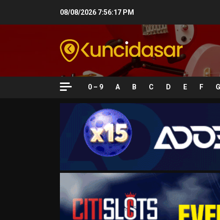
Skip
08/08/2026
7:56:18 PM
to
content
0 – 9
A
B
C
D
E
F