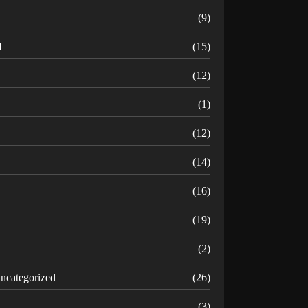
(9)
M
(15)
N
(12)
O
(1)
(12)
R
(14)
(16)
(19)
U
(2)
ncategorized
(26)
V
(3)