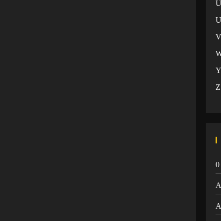
U
Z
0
A