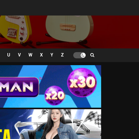
U
V
W
X
Y
Z