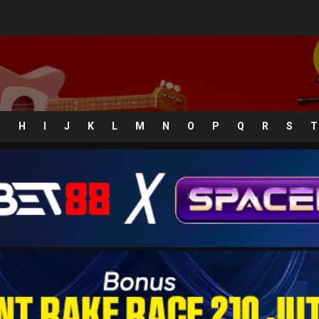
G
H
I
J
K
L
M
N
O
P
Q
R
S
T