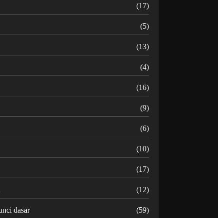
B
(17)
C
(5)
D
(13)
(4)
(16)
G
(9)
H
(6)
(10)
(17)
K
(12)
unci dasar
(59)