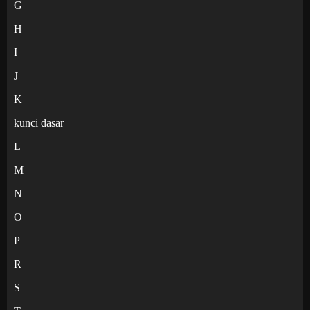
G
H
I
J
K
kunci dasar
L
M
N
O
P
R
S