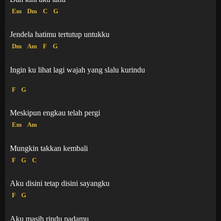
Em
Dm
C
G
Jendela hatimu tertutup untukku
Dm
Am
F
G
Ingin ku lihat lagi wajah yang slalu kurindu
F
G
Meskipun engkau telah pergi
Em
Am
Mungkin takkan kembali
F
G
C
Aku disini tetap disini sayangku
F
G
Aku masih rindu padamu