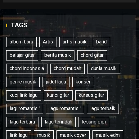
TAGS
album baru
Artis
artis musik
band
belajar gitar
berita musik
chord gitar
chord indonesia
chord mudah
dunia musik
genre musik
judul lagu
konser
kuci lirik lagu
kunci gitar
kursus gitar
lagi romantis '
lagu romantis '
lagu terbaik
lagu terbaru
lagu terindah
lesung pipi
lirik lagu
musik
musik cover
musik edm