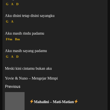
G
A
D
Aku disini tetap disini sayangku
G
A
Aku masih rindu padamu
F#m
Bm
Aku masih sayang padamu
G
A
D
Meski kini cintamu bukan aku
Yovie & Nuno – Mengejar Mimpi
Post
Previous
navigation
Pr
Mahalini – Mati-Matian
po