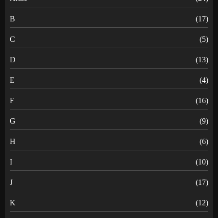
B
(17)
C
(5)
D
(13)
E
(4)
F
(16)
G
(9)
H
(6)
I
(10)
J
(17)
K
(12)