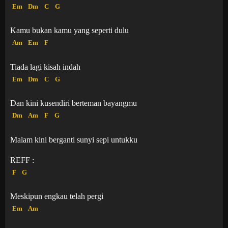
Em
Dm
C
G
Kamu bukan kamu yang seperti dulu
Am
Em
F
Tiada lagi kisah indah
Em
Dm
C
G
Dan kini kusendiri berteman bayangmu
Dm
Am
F
G
Malam kini berganti sunyi sepi untukku
REFF :
F
G
Meskipun engkau telah pergi
Em
Am