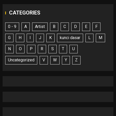
CATEGORIES
0 - 9
A
Artist
B
C
D
E
F
G
H
I
J
K
kunci dasar
L
M
N
O
P
R
S
T
U
Uncategorized
V
W
Y
Z