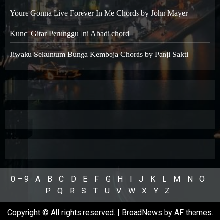
Youre Gonna Live Forever In Me Chords by John Mayer
Kunci Gitar Perunggu Ini Abadi chord
Jiwaku Sekuntum Bunga Kemboja Chords by Panji Sakti
0 – 9
A
B
C
D
E
F
G
H
I
J
K
L
M
N
O
P
Q
R
S
T
U
V
W
X
Y
Z
Copyright © All rights reserved.
|
BroadNews
by AF themes.