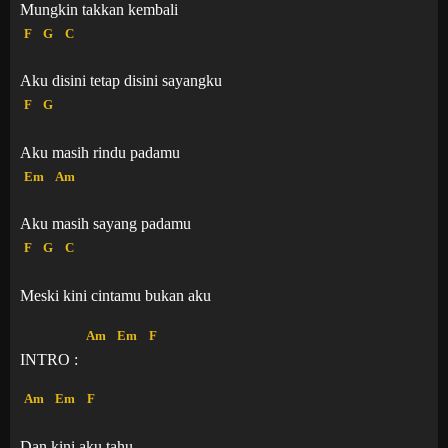
Mungkin takkan kembali
F
G
C
Aku disini tetap disini sayangku
F
G
Aku masih rindu padamu
Em
Am
Aku masih sayang padamu
F
G
C
Meski kini cintamu bukan aku
Am
Em
F
INTRO :
Am
Em
F
Dan kini aku tahu