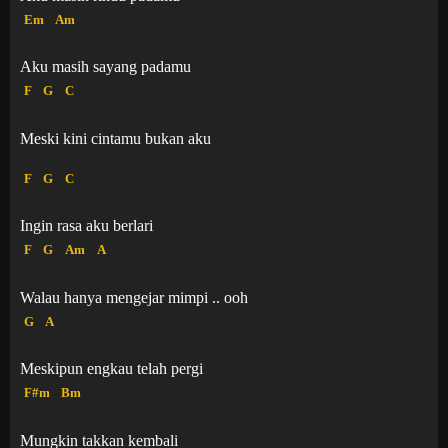
Em
Am
Aku masih sayang padamu
F
G
C
Meski kini cintamu bukan aku
F
G
C
Ingin rasa aku berlari
F
G
Am
A
Walau hanya mengejar mimpi .. ooh
G
A
Meskipun engkau telah pergi
F#m
Bm
Mungkin takkan kembali