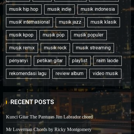
musik hip hop
musik indie
musik indonesia
musik internasional
musik jazz
musik klasik
musik kpop
musik pop
musik populer
musik remix
musik rock
musik streaming
penyanyi
petikan gitar
playlist
raim laode
rekomendasi lagu
review album
video musik
RECENT POSTS
Kunci Gitar The Panturas Jim Labrador chord
Mr Loverman Chords by Ricky Montgomery