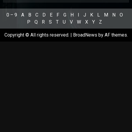
0 – 9
A
B
C
D
E
F
G
H
I
J
K
L
M
N
O
P
Q
R
S
T
U
V
W
X
Y
Z
Copyright © All rights reserved.
|
BroadNews
by AF themes.