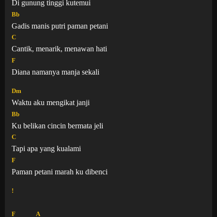
Di gunung tinggi kutemui
Bb
Gadis manis putri paman petani
C
Cantik, menarik, menawan hati
F
Diana namanya manja sekali
Dm
Waktu aku mengikat janji
Bb
Ku belikan cincin bermata jeli
C
Tapi apa yang kualami
F
Paman petani marah ku dibenci
!
F
A