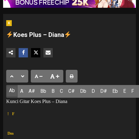
K
Koes Plus – Diana
Ab
A
A#
Bb
B
C
C#
Db
D
D#
Eb
E
F
Kunci Gitar Koes Plus – Diana
!
F
Dm