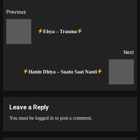
Post
Previous
navigation
Pr
Elsya – Trauma
po
Next
Next
Hanin Dhiya – Suatu Saat Nanti
post:
Leave a Reply
You must be
logged in
to post a comment.