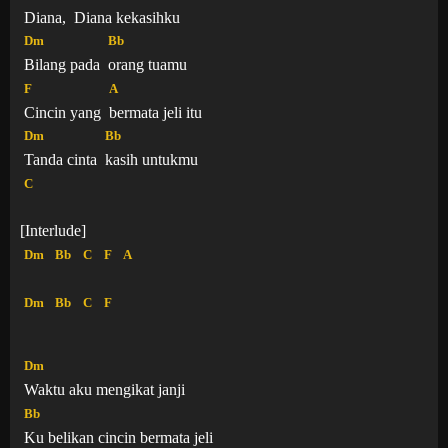
Diana,
Diana kekasihku
Dm
Bb
Bilang pada
orang tuamu
F
A
Cincin yang
bermata jeli itu
Dm
Bb
Tanda cinta
kasih untukmu
C
[Interlude]
Dm
Bb
C
F
A
Dm
Bb
C
F
Dm
Waktu aku mengikat janji
Bb
Ku belikan cincin bermata jeli