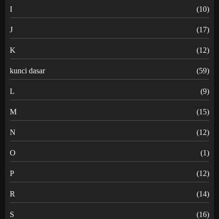
I
(10)
J
(17)
K
(12)
kunci dasar
(59)
L
(9)
M
(15)
N
(12)
O
(1)
P
(12)
R
(14)
S
(16)