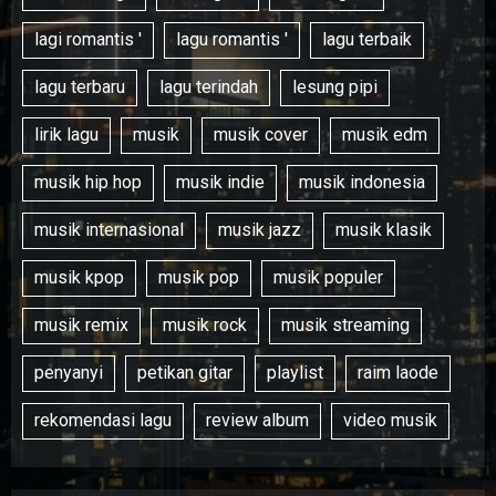
lagi romantis '
lagu romantis '
lagu terbaik
lagu terbaru
lagu terindah
lesung pipi
lirik lagu
musik
musik cover
musik edm
musik hip hop
musik indie
musik indonesia
musik internasional
musik jazz
musik klasik
musik kpop
musik pop
musik populer
musik remix
musik rock
musik streaming
penyanyi
petikan gitar
playlist
raim laode
rekomendasi lagu
review album
video musik