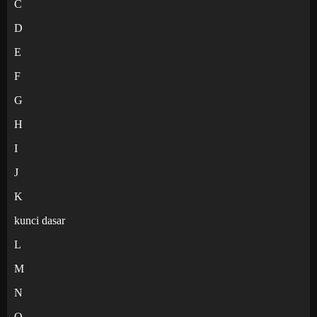
C
D
E
F
G
H
I
J
K
kunci dasar
L
M
N
O