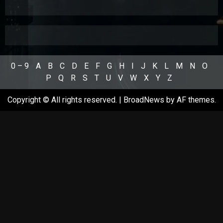
0 – 9
A
B
C
D
E
F
G
H
I
J
K
L
M
N
O
P
Q
R
S
T
U
V
W
X
Y
Z
Copyright © All rights reserved.
|
BroadNews
by AF themes.