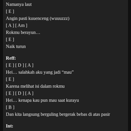
Namanya laut
[ E ]
Angin pasti kuuenceng (wuuuzzz)
[ A ] [ Am ]
Rokmu berayun…
[ E ]
Naik turun
Reff:
[ E ] [ D ] [ A ]
Hei… salahkah aku yang jadi “mau”
[ E ]
Karena melihat isi dalam rokmu
[ E ] [ D ] [ A ]
Hei… kenapa kau pun mau saat kurayu
[ B ]
Dan kita langsung berguling bergerak bebas di atas pasir
Int: