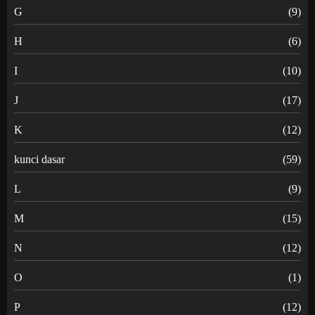
G
(9)
H
(6)
I
(10)
J
(17)
K
(12)
kunci dasar
(59)
L
(9)
M
(15)
N
(12)
O
(1)
P
(12)