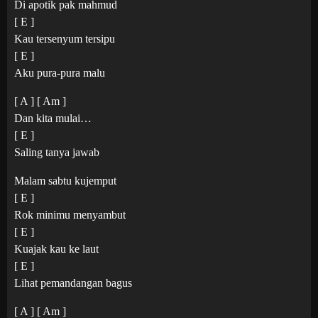
Di apotik pak mahmud
[ E ]
Kau tersenyum tersipu
[ E ]
Aku pura-pura malu
[ A ] [ Am ]
Dan kita mulai…
[ E ]
Saling tanya jawab
Malam sabtu kujemput
[ E ]
Rok minimu menyambut
[ E ]
Kuajak kau ke laut
[ E ]
Lihat pemandangan bagus
[ A ] [ Am ]