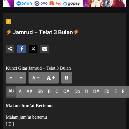
J
Jamrud – Telat 3 Bulan
Kunci Gitar Jamrud – Telat 3 Bulan
Ab
A
A#
Bb
B
C
C#
Db
D
D#
Eb
E
F
Malam Jum’at Bertemu
Malam jum’at bertemu
[ E ]