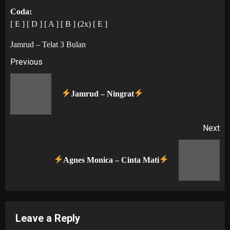
Coda:
[ E ] [ D ] [ A ] [ B ] (2x) [ E ]
Jamrud – Telat 3 Bulan
Post
Previous
navigation
Pr
Jamrud – Ningrat
po
Next
Next
Agnes Monica – Cinta Mati
post:
Leave a Reply