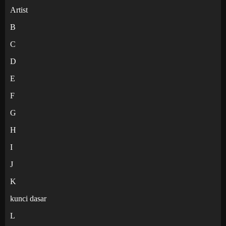
Artist
B
C
D
E
F
G
H
I
J
K
kunci dasar
L