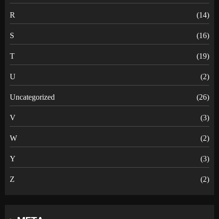
R
(14)
S
(16)
T
(19)
U
(2)
Uncategorized
(26)
V
(3)
W
(2)
Y
(3)
Z
(2)