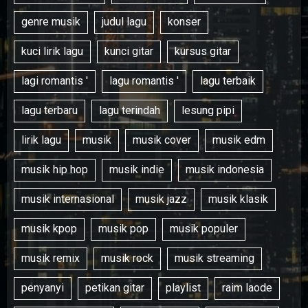
genre musik
judul lagu
konser
kuci lirik lagu
kunci gitar
kursus gitar
lagi romantis '
lagu romantis '
lagu terbaik
lagu terbaru
lagu terindah
lesung pipi
lirik lagu
musik
musik cover
musik edm
musik hip hop
musik indie
musik indonesia
musik internasional
musik jazz
musik klasik
musik kpop
musik pop
musik populer
musik remix
musik rock
musik streaming
penyanyi
petikan gitar
playlist
raim laode