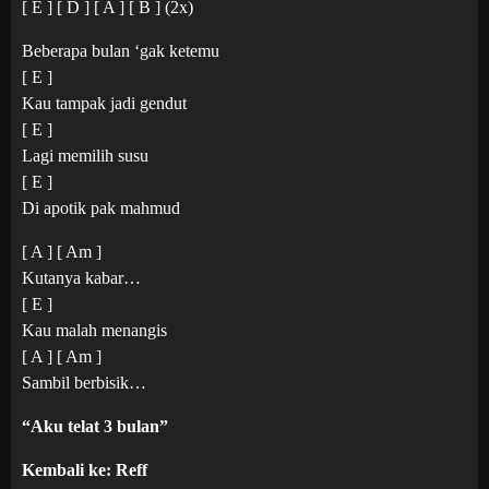
[ E ] [ D ] [ A ] [ B ] (2x)
Beberapa bulan ‘gak ketemu
[ E ]
Kau tampak jadi gendut
[ E ]
Lagi memilih susu
[ E ]
Di apotik pak mahmud
[ A ] [ Am ]
Kutanya kabar…
[ E ]
Kau malah menangis
[ A ] [ Am ]
Sambil berbisik…
“Aku telat 3 bulan”
Kembali ke: Reff