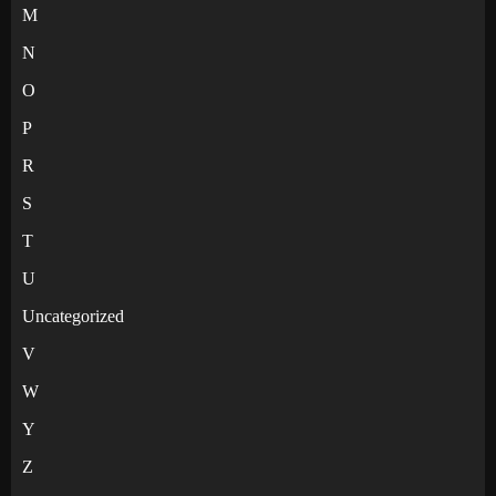
M
N
O
P
R
S
T
U
Uncategorized
V
W
Y
Z