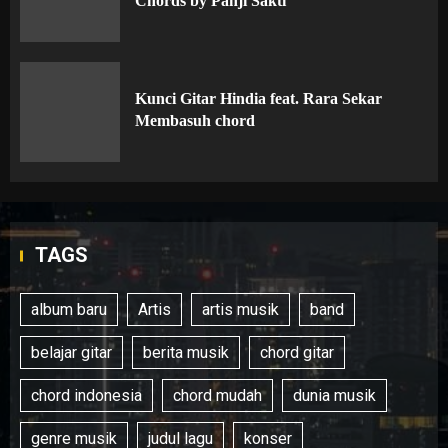
Chords by Panji Sakti
Kunci Gitar Hindia feat. Rara Sekar
Membasuh chord
TAGS
album baru
Artis
artis musik
band
belajar gitar
berita musik
chord gitar
chord indonesia
chord mudah
dunia musik
genre musik
judul lagu
konser