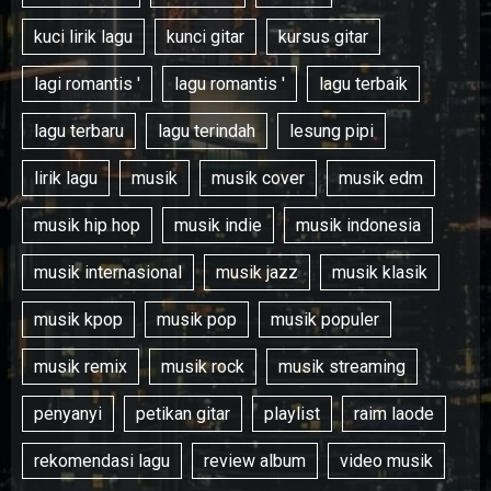
kuci lirik lagu
kunci gitar
kursus gitar
lagi romantis '
lagu romantis '
lagu terbaik
lagu terbaru
lagu terindah
lesung pipi
lirik lagu
musik
musik cover
musik edm
musik hip hop
musik indie
musik indonesia
musik internasional
musik jazz
musik klasik
musik kpop
musik pop
musik populer
musik remix
musik rock
musik streaming
penyanyi
petikan gitar
playlist
raim laode
rekomendasi lagu
review album
video musik