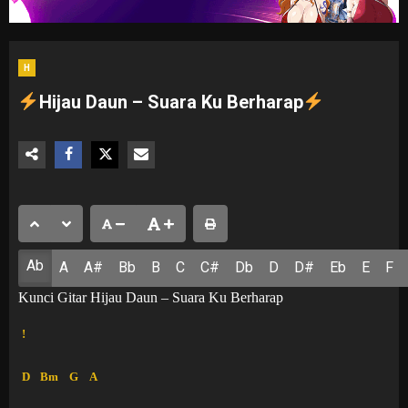
H
Hijau Daun – Suara Ku Berharap
Ab
A
A#
Bb
B
C
C#
Db
D
D#
Eb
E
F
Kunci Gitar Hijau Daun – Suara Ku Berharap
!
D
Bm
G
A