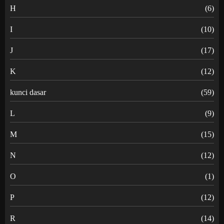
H
(6)
I
(10)
J
(17)
K
(12)
kunci dasar
(59)
L
(9)
M
(15)
N
(12)
O
(1)
P
(12)
R
(14)