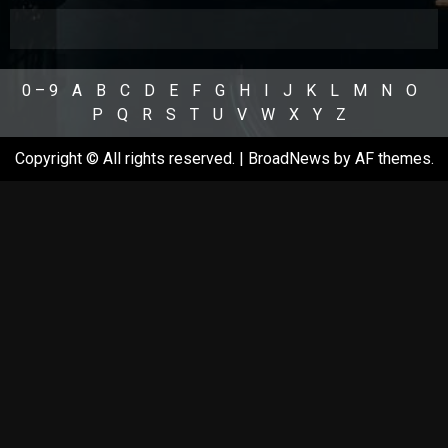
0 – 9
A
B
C
D
E
F
G
H
I
J
K
L
M
N
O
P
Q
R
S
T
U
V
W
X
Y
Z
Copyright © All rights reserved.
|
BroadNews
by AF themes.