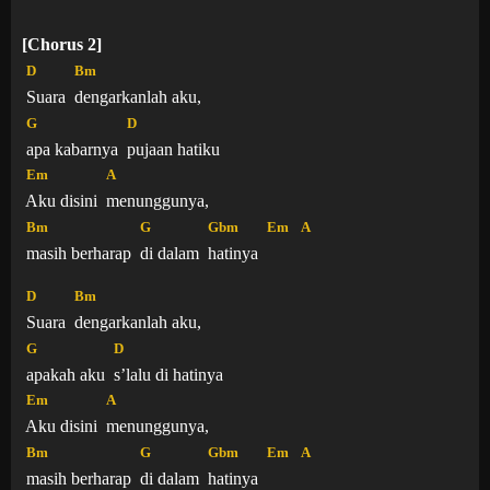
[Chorus 2]
D
Bm
Suara
dengarkanlah aku,
G
D
apa kabarnya
pujaan hatiku
Em
A
Aku disini
menunggunya,
Bm
G
Gbm
Em
A
masih berharap
di dalam
hatinya
D
Bm
Suara
dengarkanlah aku,
G
D
apakah aku
s’lalu di hatinya
Em
A
Aku disini
menunggunya,
Bm
G
Gbm
Em
A
masih berharap
di dalam
hatinya