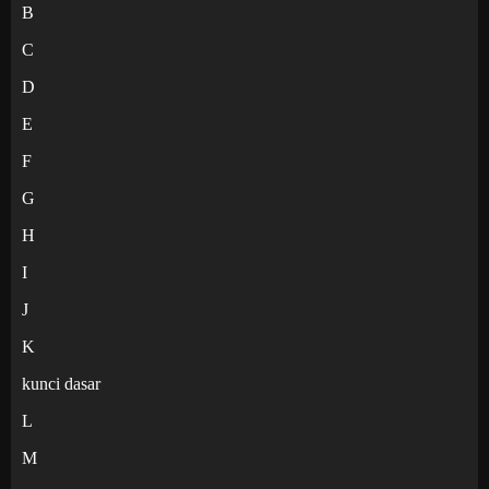
B
C
D
E
F
G
H
I
J
K
kunci dasar
L
M