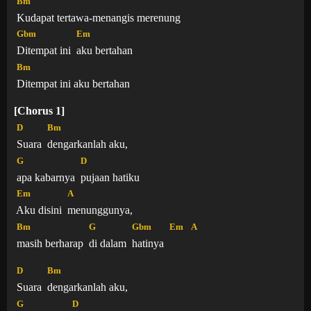
Bm
Kudapat tertawa-menangis merenung
Gbm
Em
Ditempat ini
aku bertahan
Bm
Ditempat ini aku bertahan
[Chorus 1]
D
Bm
Suara
dengarkanlah aku,
G
D
apa kabarnya
pujaan hatiku
Em
A
Aku disini
menunggunya,
Bm
G
Gbm
Em
A
masih berharap
di dalam
hatinya
D
Bm
Suara
dengarkanlah aku,
G
D