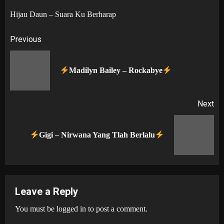
Hijau Daun – Suara Ku Berharap
Post
Previous
navigation
Pr
Madilyn Bailey – Rockabye
po
Next
Next
Gigi – Nirwana Yang Tlah Berlalu
post:
Leave a Reply
You must be
logged in
to post a comment.