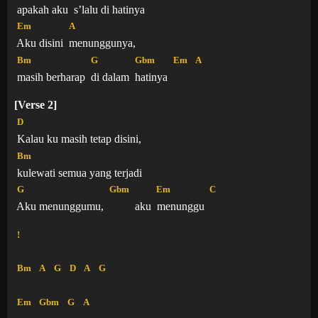
apakah aku
s’lalu di hatinya
Em
A
Aku disini
menunggunya,
Bm
G
Gbm
Em
A
masih berharap
di dalam
hatinya
[Verse 2]
D
Kalau ku masih tetap disini,
Bm
kulewati semua yang terjadi
G
Gbm
Em
C
Aku menunggumu,
aku
menunggu
!
Bm
A
G
D
A
G
Em
Gbm
G
A