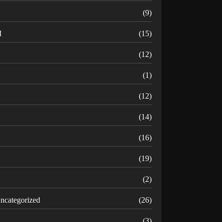
(9)
M
(15)
N
(12)
O
(1)
(12)
R
(14)
(16)
(19)
U
(2)
ncategorized
(26)
V
(3)