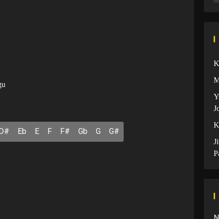
K
M
gu
Y
J
K
D#
Eb
E
F
F#
Gb
G
G#
J
P
N