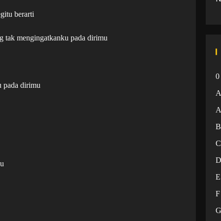
itu berarti
g tak mengingatkanku pada dirimu
0
 pada dirimu
A
gu
E
F