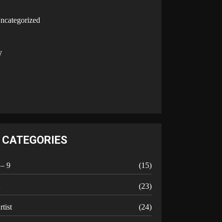
U
ncategorized
V
W
Y
CATEGORIES
 – 9
(15)
A
(23)
rtist
(24)