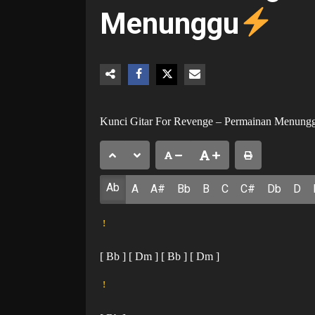
Menunggu
Kunci Gitar For Revenge – Permainan Menung
Ab
A
A#
Bb
B
C
C#
Db
D
!
[ Bb ] [ Dm ] [ Bb ] [ Dm ]
!