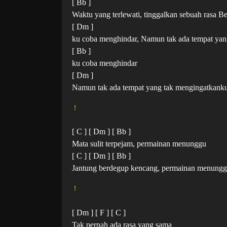
[ Bb ]
Waktu yang terlewati, tinggalkan sebuah rasa Beg
[ Dm ]
ku coba menghindar, Namun tak ada tempat yan
[ Bb ]
ku coba menghindar
[ Dm ]
Namun tak ada tempat yang tak mengingatkanku
!
[ C ] [ Dm ] [ Bb ]
Mata sulit terpejam, permainan menunggu
[ C ] [ Dm ] [ Bb ]
Jantung berdegup kencang, permainan menung
!
[ Dm ] [ F ] [ C ]
Tak pernah ada rasa yang sama