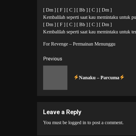
[ Dm ] [ F ] [ C ] [ Bb ] [ C ] [ Dm ]
Kembalilah seperti saat kau memintaku untuk p
[ Dm ] [ F ] [ C ] [ Bb ] [ C ] [ Dm ]
Kembalilah seperti saat kau memintaku untuk te
For Revenge – Permainan Menunggu
Post
Previous
navigation
Nanaku – Parcuma
Leave a Reply
You must be
logged in
to post a comment.