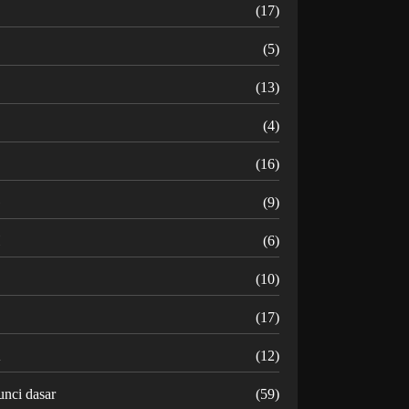
B
(17)
C
(5)
D
(13)
(4)
(16)
G
(9)
H
(6)
(10)
(17)
K
(12)
unci dasar
(59)