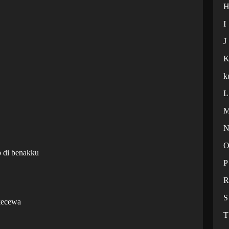
I
J
k
L
ap di benakku
P
S
 kecewa
T