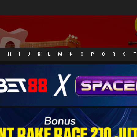
G
H
I
J
K
L
M
N
O
P
Q
R
S
T