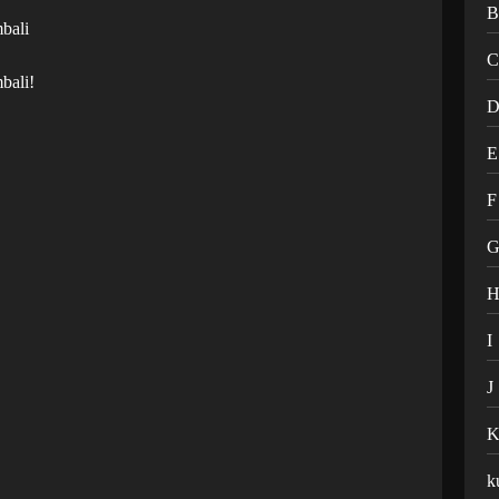
mbali
bali!
E
F
I
J
k