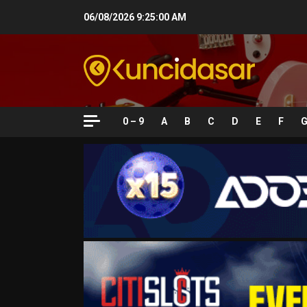
Skip
06/08/2026
9:25:01 AM
to
content
0 – 9
A
B
C
D
E
F