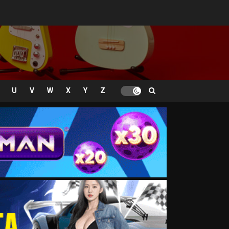
U
V
W
X
Y
Z