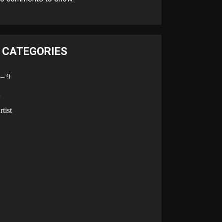
CATEGORIES
 – 9
A
rtist
B
C
D
G