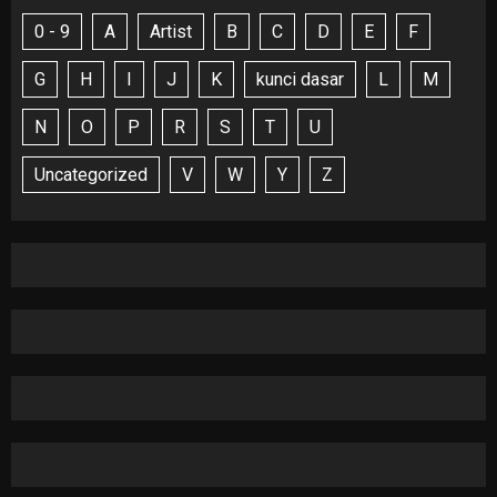
0 - 9
A
Artist
B
C
D
E
F
G
H
I
J
K
kunci dasar
L
M
N
O
P
R
S
T
U
Uncategorized
V
W
Y
Z