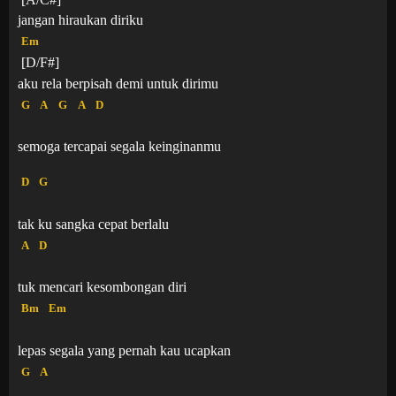
jangan hiraukan diriku
Em
[D/F#]
aku rela berpisah demi untuk dirimu
G
A
G
A
D
semoga tercapai segala keinginanmu
D
G
tak ku sangka cepat berlalu
A
D
tuk mencari kesombongan diri
Bm
Em
lepas segala yang pernah kau ucapkan
G
A