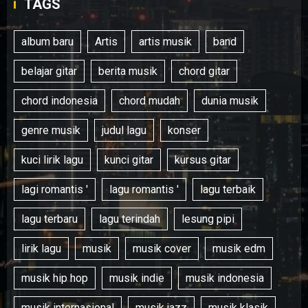
TAGS
album baru
Artis
artis musik
band
belajar gitar
berita musik
chord gitar
chord indonesia
chord mudah
dunia musik
genre musik
judul lagu
konser
kuci lirik lagu
kunci gitar
kursus gitar
lagi romantis '
lagu romantis '
lagu terbaik
lagu terbaru
lagu terindah
lesung pipi
lirik lagu
musik
musik cover
musik edm
musik hip hop
musik indie
musik indonesia
musik internasional
musik jazz
musik klasik