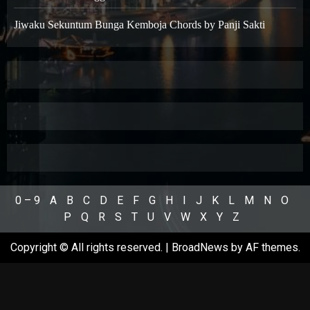
Jiwaku Sekuntum Bunga Kemboja Chords by Panji Sakti
0 – 9
A
B
C
D
E
F
G
H
I
J
K
L
M
N
O
P
Q
R
S
T
U
V
W
X
Y
Z
Copyright © All rights reserved.
|
BroadNews
by AF themes.