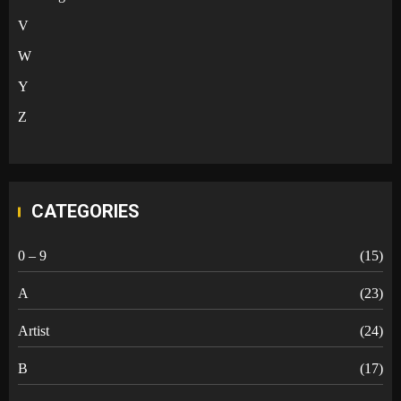
V
W
Y
Z
CATEGORIES
0 – 9
(15)
A
(23)
Artist
(24)
B
(17)