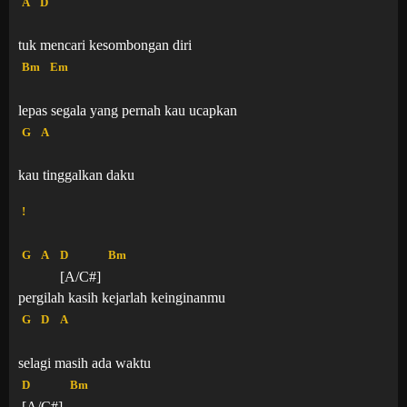
A
D
tuk mencari kesombongan diri
Bm
Em
lepas segala yang pernah kau ucapkan
G
A
kau tinggalkan daku
!
G
A
D
Bm
[A/C#]
pergilah kasih kejarlah keinginanmu
G
D
A
selagi masih ada waktu
D
Bm
[A/C#]