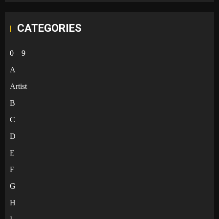
CATEGORIES
0 – 9
A
Artist
B
C
D
E
F
G
H