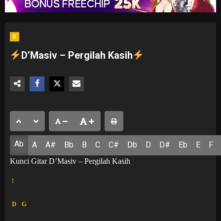
D
D’Masiv – Pergilah Kasih
Ab
A
A#
Bb
B
C
C#
Db
D
D#
Eb
E
F
Kunci Gitar D’Masiv – Pergilah Kasih
!
D
G