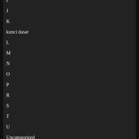
I
J
K
kunci dasar
L
M
N
O
P
R
S
T
U
Uncategorized