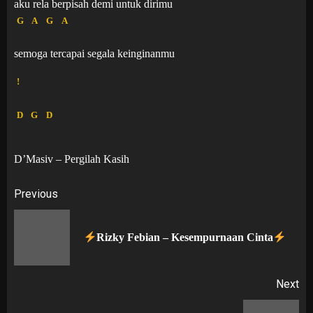
aku rela berpisah demi untuk dirimu
G
A
G
A
semoga tercapai segala keinginanmu
!
D
G
D
D’Masiv – Pergilah Kasih
Post
Previous
navigation
Pr
Rizky Febian – Kesempurnaan Cinta
po
Next