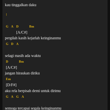
kau tinggalkan daku
!
G
A
D
Bm
[A/C#]
pergilah kasih kejarlah keinginanmu
G
D
A
selagi masih ada waktu
D
Bm
[A/C#]
jangan hiraukan diriku
Em
[D/F#]
aku rela berpisah demi untuk dirimu
G
A
G
A
semoga tercapai segala keinginanmu