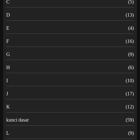
C
(5)
D
(13)
E
(4)
F
(16)
G
(9)
H
(6)
I
(10)
J
(17)
K
(12)
kunci dasar
(59)
L
(9)