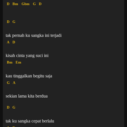
D
Bm
Gbm
G
D
D
G
tak pernah ku sangka ini terjadi
A
D
kisah cinta yang suci ini
Bm
Em
kau tinggalkan begitu saja
G
A
sekian lama kita berdua
D
G
tak ku sangka cepat berlalu