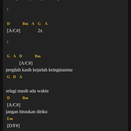
!
D
Bm
A
G
A
[A/C#]
2x
!
G
A
D
Bm
[A/C#]
pergilah kasih kejarlah keinginanmu
G
D
A
selagi masih ada waktu
D
Bm
[A/C#]
jangan hiraukan diriku
Em
[D/F#]