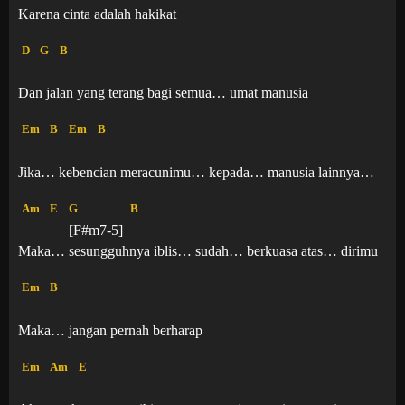
Karena cinta adalah hakikat
D
G
B
Dan jalan yang terang bagi semua… umat manusia
Em
B
Em
B
Jika… kebencian meracunimu… kepada… manusia lainnya…
Am
E
G
B
[F#m7-5]
Maka… sesungguhnya iblis… sudah… berkuasa atas… dirimu
Em
B
Maka… jangan pernah berharap
Em
Am
E