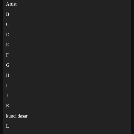
Artist
B
C
D
E
F
G
H
I
J
K
kunci dasar
L