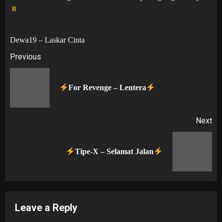
B
Dewa19 – Laskar Cinta
Post
Previous
navigation
Pr
For Revenge – Lentera
po
Next
Next
Tipe-X – Selamat Jalan
post:
Leave a Reply