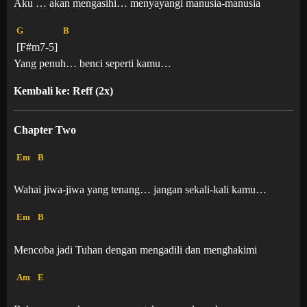
Aku … akan mengasihi… menyayangi manusia-manusia
G
B
[F#m7-5]
Yang penuh… benci seperti kamu…
Kembali ke: Reff (2x)
Chapter Two
Em
B
Wahai jiwa-jiwa yang tenang… jangan sekali-kali kamu…
Em
B
Mencoba jadi Tuhan dengan mengadili dan menghakimi
Am
E