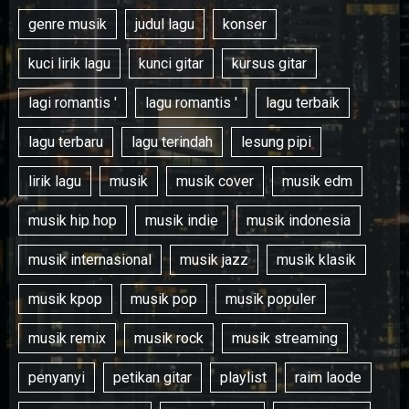
genre musik
judul lagu
konser
kuci lirik lagu
kunci gitar
kursus gitar
lagi romantis '
lagu romantis '
lagu terbaik
lagu terbaru
lagu terindah
lesung pipi
lirik lagu
musik
musik cover
musik edm
musik hip hop
musik indie
musik indonesia
musik internasional
musik jazz
musik klasik
musik kpop
musik pop
musik populer
musik remix
musik rock
musik streaming
penyanyi
petikan gitar
playlist
raim laode