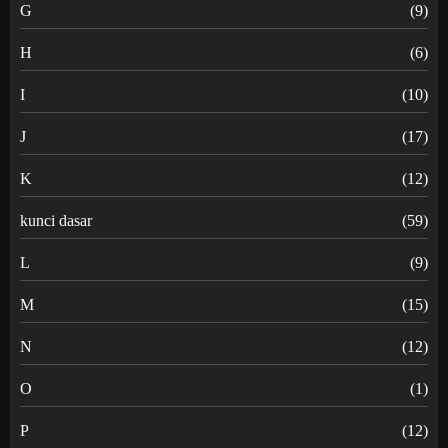
G
(9)
H
(6)
I
(10)
J
(17)
K
(12)
kunci dasar
(59)
L
(9)
M
(15)
N
(12)
O
(1)
P
(12)