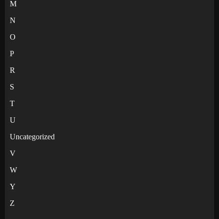
M
N
O
P
R
S
T
U
Uncategorized
V
W
Y
Z