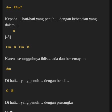
Am
F#m7
Kepada… hati-hati yang penuh… dengan kebencian yang
dalam…
B
[-5]
Em
B
Em
B
Karena sesungguhnya iblis… ada dan bersemayam
Am
Di hati… yang penuh… dengan benci…
G
B
Di hati… yang penuh… dengan prasangka