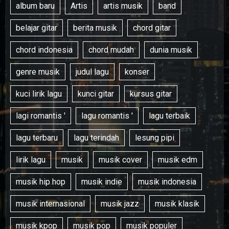
album baru
Artis
artis musik
band
belajar gitar
berita musik
chord gitar
chord indonesia
chord mudah
dunia musik
genre musik
judul lagu
konser
kuci lirik lagu
kunci gitar
kursus gitar
lagi romantis '
lagu romantis '
lagu terbaik
lagu terbaru
lagu terindah
lesung pipi
lirik lagu
musik
musik cover
musik edm
musik hip hop
musik indie
musik indonesia
musik internasional
musik jazz
musik klasik
musik kpop
musik pop
musik populer