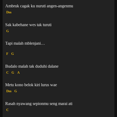
Ambruk cagak ku nuruti angen-angenmu
Dm
Sak kabehane wes tak turuti
G
Tapi malah mblenjani…
F
G
Budalo malah tak duduhi dalane
C
G
A
Metu kono belok kiri lurus wae
Dm
G
Rasah nyawang sepionmu seng marai ati
C