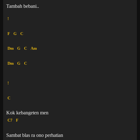
Tambah bebani..
!
F
G
C
Dm
G
C
Am
Dm
G
C
!
C
Kok kebangeten men
C7
F
Sambat blas ra ono perhatian