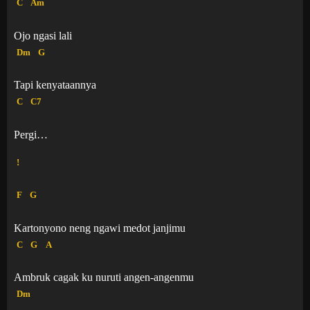
C
Am
Ojo ngasi lali
Dm
G
Tapi kenyataannya
C
C7
Pergi…
!
F
G
Kartonyono neng ngawi medot janjimu
C
G
A
Ambruk cagak ku nuruti angen-angenmu
Dm