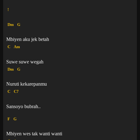
!
Dm
G
Mbiyen aku jek betah
C
Am
Suwe suwe wegah
Dm
G
Nuruti kekarepanmu
C
C7
Sansoyo bubrah..
F
G
Mbiyen wes tak wanti wanti