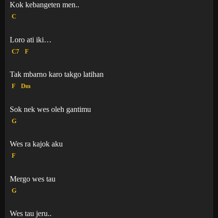
Kok kebangeten men..
C
Loro ati iki…
C7
F
Tak mbarno karo takgo latihan
F
Dm
Sok nek wes oleh gantimu
G
Wes ra kajok aku
F
Mergo wes tau
G
Wes tau jeru..