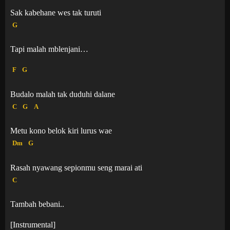
Sak kabehane wes tak turuti
G
Tapi malah mblenjani…
F
G
Budalo malah tak duduhi dalane
C
G
A
Metu kono belok kiri lurus wae
Dm
G
Rasah nyawang sepionmu seng marai ati
C
Tambah bebani..
[Instrumental]