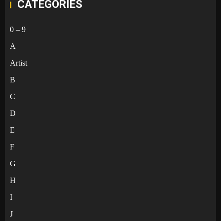
CATEGORIES
0 – 9
A
Artist
B
C
D
E
F
G
H
I
J