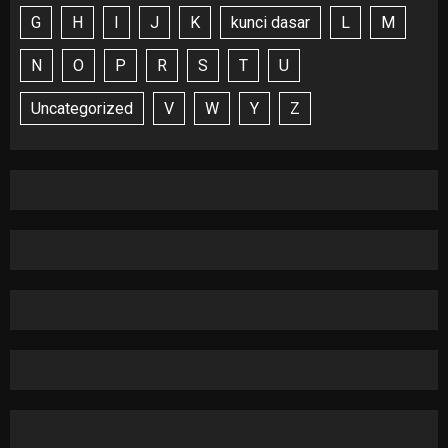
G
H
I
J
K
kunci dasar
L
M
N
O
P
R
S
T
U
Uncategorized
V
W
Y
Z