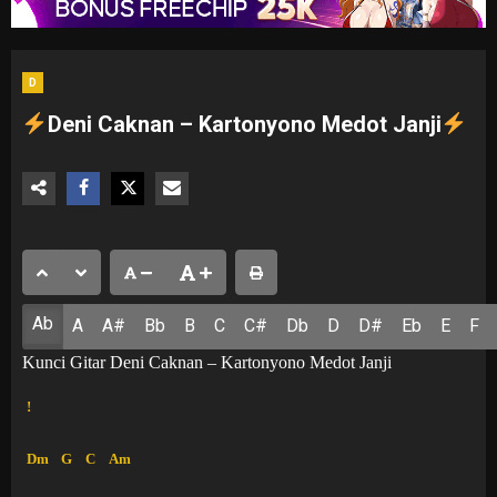
D
Deni Caknan – Kartonyono Medot Janji
Ab
A
A#
Bb
B
C
C#
Db
D
D#
Eb
E
F
Kunci Gitar Deni Caknan – Kartonyono Medot Janji
!
Dm
G
C
Am