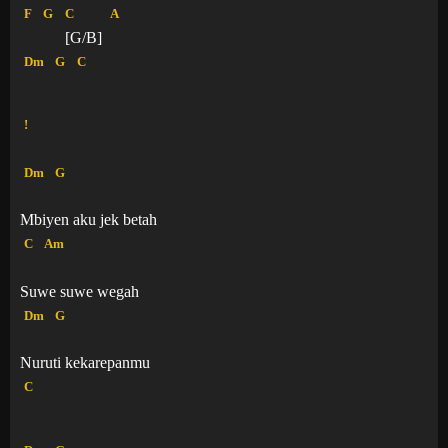
F
G
C
A
[G/B]
Dm
G
C
!
Dm
G
Mbiyen aku jek betah
C
Am
Suwe suwe wegah
Dm
G
Nuruti kekarepanmu
C