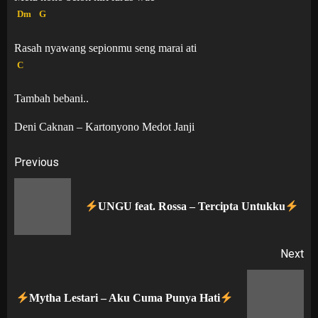
Dm
G
Rasah nyawang sepionmu seng marai ati
C
Tambah bebani..
Deni Caknan – Kartonyono Medot Janji
Post
Previous
navigation
Pr
UNGU feat. Rossa – Tercipta Untukku
po
Next
Next
Mytha Lestari – Aku Cuma Punya Hati
post: