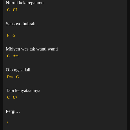
Nuruti kekarepanmu
C
C7
Sansoyo bubrah..
F
G
Mbiyen wes tak wanti wanti
C
Am
Ojo ngasi lali
Dm
G
Tapi kenyataannya
C
C7
Pergi…
!