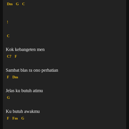
Dm
G
C
!
C
Kok kebangeten men
C7
F
Sambat blas ra ono perhatian
F
Dm
Jelas ku butuh atimu
G
Ku butuh awakmu
F
Fm
G