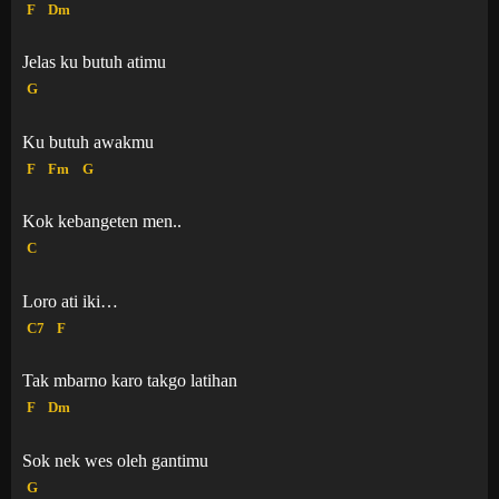
F
Dm
Jelas ku butuh atimu
G
Ku butuh awakmu
F
Fm
G
Kok kebangeten men..
C
Loro ati iki…
C7
F
Tak mbarno karo takgo latihan
F
Dm
Sok nek wes oleh gantimu
G