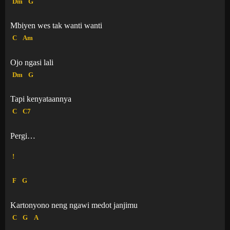
Dm
G
Mbiyen wes tak wanti wanti
C
Am
Ojo ngasi lali
Dm
G
Tapi kenyataannya
C
C7
Pergi…
!
F
G
Kartonyono neng ngawi medot janjimu
C
G
A