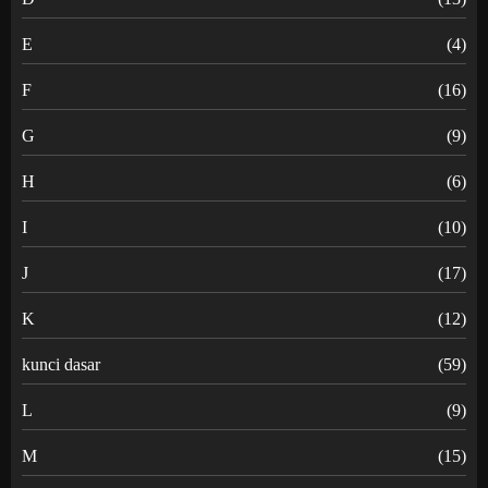
E
(4)
F
(16)
G
(9)
H
(6)
I
(10)
J
(17)
K
(12)
kunci dasar
(59)
L
(9)
M
(15)