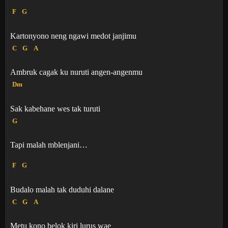
F
G
Kartonyono neng ngawi medot janjimu
C
G
A
Ambruk cagak ku nuruti angen-angenmu
Dm
Sak kabehane wes tak turuti
G
Tapi malah mblenjani…
F
G
Budalo malah tak duduhi dalane
C
G
A
Metu kono belok kiri lurus wae