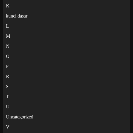
K
kunci dasar
L
M
N
O
P
R
S
T
U
Uncategorized
V