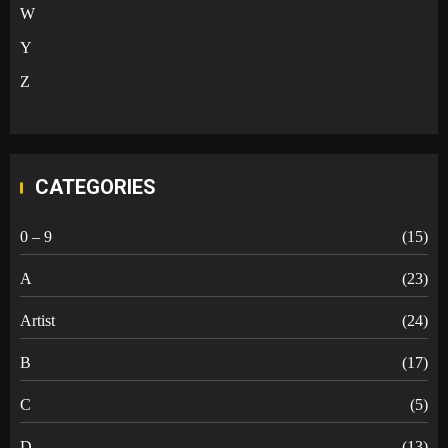
W
Y
Z
CATEGORIES
0 – 9
(15)
A
(23)
Artist
(24)
B
(17)
C
(5)
D
(13)