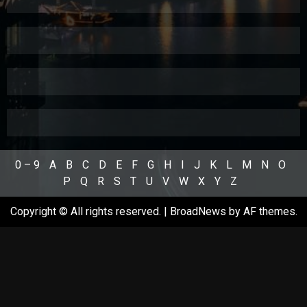
0 – 9
A
B
C
D
E
F
G
H
I
J
K
L
M
N
O
P
Q
R
S
T
U
V
W
X
Y
Z
Copyright © All rights reserved.
|
BroadNews
by AF themes.