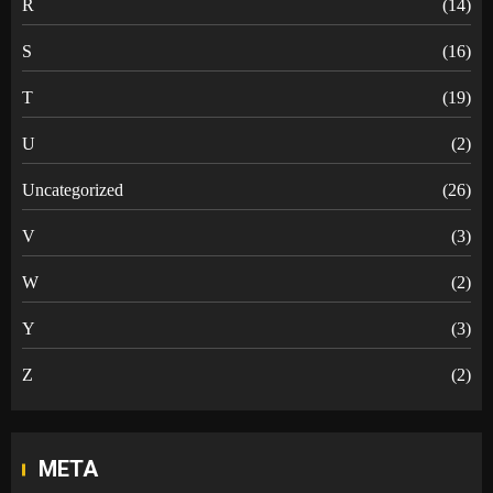
R
(14)
S
(16)
T
(19)
U
(2)
Uncategorized
(26)
V
(3)
W
(2)
Y
(3)
Z
(2)
META