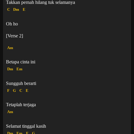
Takkan pernah hilang tuk selamanya
C
Dm
E
Oh ho
[Verse 2]
Am
Betapa cinta ini
Dm
Em
Sungguh berarti
F
G
C
E
Tetaplah terjaga
Am
Selamat tinggal kasih
Dm
Em
F
G