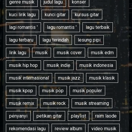
genre musik
judul lagu
konser
kuci lirik lagu
kunci gitar
kursus gitar
lagi romantis '
lagu romantis '
lagu terbaik
lagu terbaru
lagu terindah
lesung pipi
lirik lagu
musik
musik cover
musik edm
musik hip hop
musik indie
musik indonesia
musik internasional
musik jazz
musik klasik
musik kpop
musik pop
musik populer
musik remix
musik rock
musik streaming
penyanyi
petikan gitar
playlist
raim laode
rekomendasi lagu
review album
video musik