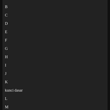
B
C
D
E
F
G
H
I
J
K
kunci dasar
L
M