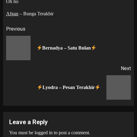
Oh ho
Afgan
– Bunga Terakhir
Post
Previous
navigation
Pr
Bernadya – Satu Bulan
po
Next
Next
Lyodra – Pesan Terakhir
post:
Leave a Reply
You must be
logged in
to post a comment.