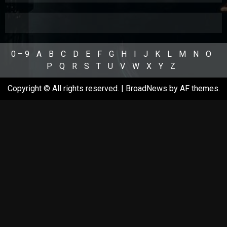
0 – 9
A
B
C
D
E
F
G
H
I
J
K
L
M
N
O
P
Q
R
S
T
U
V
W
X
Y
Z
Copyright © All rights reserved.
|
BroadNews
by AF themes.