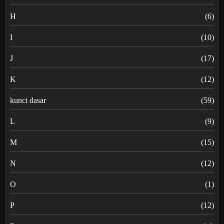
H
(6)
I
(10)
J
(17)
K
(12)
kunci dasar
(59)
L
(9)
M
(15)
N
(12)
O
(1)
P
(12)