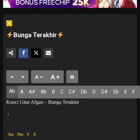
A
Bunga Terakhir
Ab
A
A#
Bb
B
C
C#
Db
D
D#
Eb
E
F
Kunci Gitar Afgan – Bunga Terakhir
!
Am
Dm
F
E