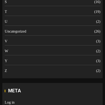
S
(16)
T
(19)
U
(2)
Uncategorized
(26)
V
(3)
W
(2)
Y
(3)
Z
(2)
META
Log in