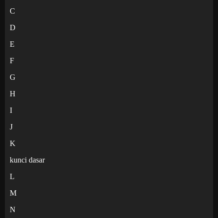
C
D
E
F
G
H
I
J
K
kunci dasar
L
M
N