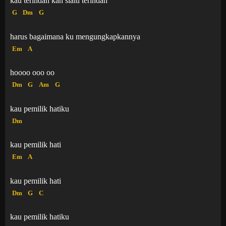
kau terindah kan slalu terindah
G
Dm
G
harus bagaimana ku mengungkapkannya
Em
A
hoooo ooo oo
Dm
G
Am
G
kau pemilik hatiku
Dm
kau pemilik hati
Em
A
kau pemilik hati
Dm
G
C
kau pemilik hatiku