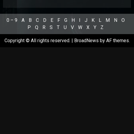
0 – 9
A
B
C
D
E
F
G
H
I
J
K
L
M
N
O
P
Q
R
S
T
U
V
W
X
Y
Z
Copyright © All rights reserved.
|
BroadNews
by AF themes.