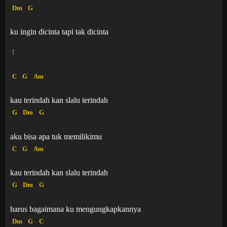
Dm
G
ku ingin dicinta tapi tak dicinta
!
C
G
Am
kau terindah kan slalu terindah
G
Dm
G
aku bisa apa tuk memilikimu
C
G
Am
kau terindah kan slalu terindah
G
Dm
G
harus bagaimana ku mengungkapkannya
Dm
G
C