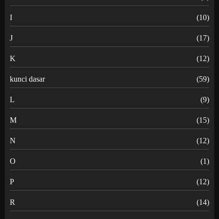
I
(10)
J
(17)
K
(12)
kunci dasar
(59)
L
(9)
M
(15)
N
(12)
O
(1)
P
(12)
R
(14)