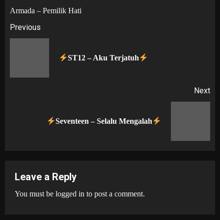
Armada – Pemilik Hati
Post
Previous
navigation
Pr
ST12 – Aku Terjatuh
po
Next
Next
Seventeen – Selalu Mengalah
post:
Leave a Reply
You must be
logged in
to post a comment.