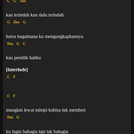
C
G
Am
kau terindah kan slalu terindah
G
Dm
G
harus bagaimana ku mengungkapkannya
Dm
G
C
kau pemilik hatiku
[Interlude]
C
F
C
F
mungkin lewat mimpi kubisa tuk memberi
Dm
G
ku ingin bahagia tapi tak bahagia