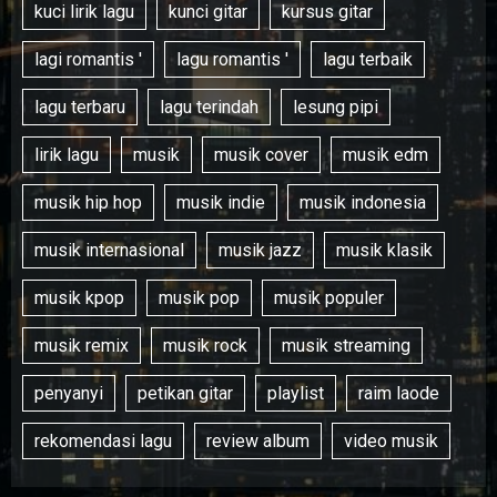
kuci lirik lagu
kunci gitar
kursus gitar
lagi romantis '
lagu romantis '
lagu terbaik
lagu terbaru
lagu terindah
lesung pipi
lirik lagu
musik
musik cover
musik edm
musik hip hop
musik indie
musik indonesia
musik internasional
musik jazz
musik klasik
musik kpop
musik pop
musik populer
musik remix
musik rock
musik streaming
penyanyi
petikan gitar
playlist
raim laode
rekomendasi lagu
review album
video musik