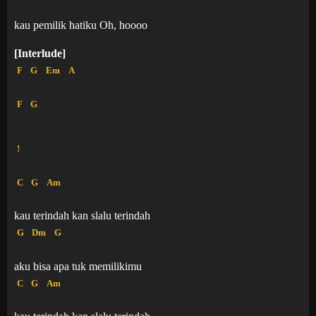
kau pemilik hatiku Oh, hoooo
[Interlude]
F
G
Em
A
F
G
!
C
G
Am
kau terindah kan slalu terindah
G
Dm
G
aku bisa apa tuk memilikimu
C
G
Am