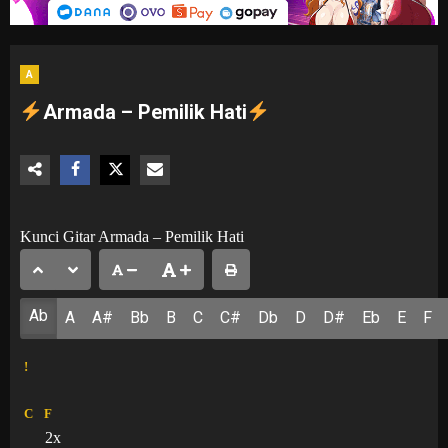
A
Armada – Pemilik Hati
Kunci Gitar Armada – Pemilik Hati
Ab
A
A#
Bb
B
C
C#
Db
D
D#
Eb
E
F
!
C
F
2x