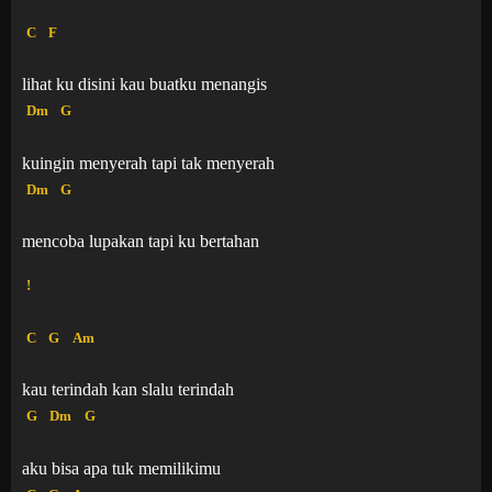
C
F
lihat ku disini kau buatku menangis
Dm
G
kuingin menyerah tapi tak menyerah
Dm
G
mencoba lupakan tapi ku bertahan
!
C
G
Am
kau terindah kan slalu terindah
G
Dm
G
aku bisa apa tuk memilikimu