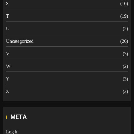
S
(16)
T
(19)
U
(2)
Uncategorized
(26)
V
(3)
W
(2)
Y
(3)
Z
(2)
META
Log in