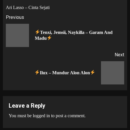
Ari Lasso – Cinta Sejati
Post
Previous
navigation
Tenxi, Jemsii, Naykilla – Garam And
Pr
Madu
po
Next
Next
Ilux – Mundur Alon Alon
post:
Leave a Reply
You must be
logged in
to post a comment.