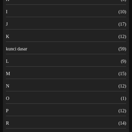
I
(10)
J
(17)
K
(12)
kunci dasar
(59)
L
(9)
M
(15)
N
(12)
O
(1)
P
(12)
R
(14)