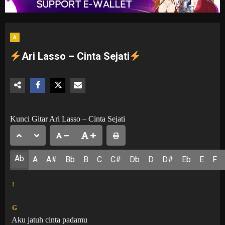
A
Ari Lasso – Cinta Sejati
Kunci Gitar Ari Lasso – Cinta Sejati
Ab
A
A#
Bb
B
C
C#
Db
D
D#
Eb
E
F
!
G
Aku jatuh cinta padamu