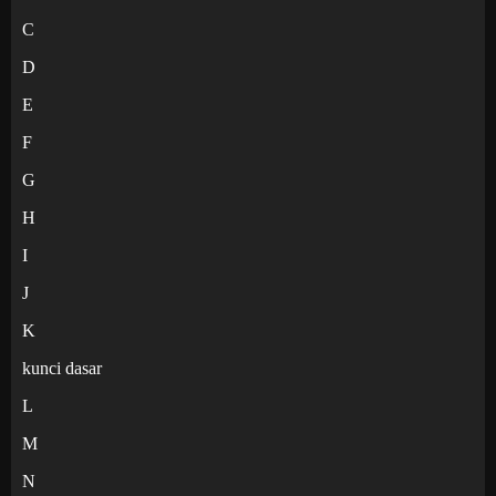
C
D
E
F
G
H
I
J
K
kunci dasar
L
M
N