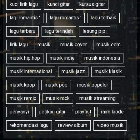
kuci lirik lagu
kunci gitar
kursus gitar
lagi romantis '
lagu romantis '
lagu terbaik
lagu terbaru
lagu terindah
lesung pipi
lirik lagu
musik
musik cover
musik edm
musik hip hop
musik indie
musik indonesia
musik internasional
musik jazz
musik klasik
musik kpop
musik pop
musik populer
musik remix
musik rock
musik streaming
penyanyi
petikan gitar
playlist
raim laode
rekomendasi lagu
review album
video musik