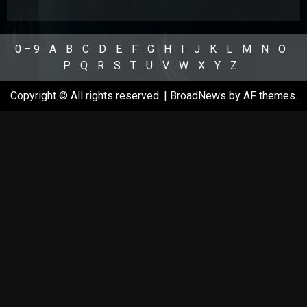
0 – 9
A
B
C
D
E
F
G
H
I
J
K
L
M
N
O
P
Q
R
S
T
U
V
W
X
Y
Z
Copyright © All rights reserved.
|
BroadNews
by AF themes.