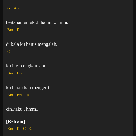
G
Am
bertahan untuk di hatimu.. hmm..
Bm
D
di kala ku harus mengalah..
C
ku ingin engkau tahu..
Bm
Em
ku harap kau mengerti..
Am
Bm
D
cin..taku.. hmm..
[Refrain]
Em
D
C
G