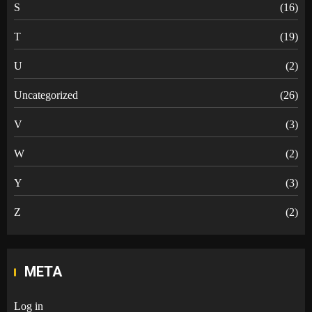
S
(16)
T
(19)
U
(2)
Uncategorized
(26)
V
(3)
W
(2)
Y
(3)
Z
(2)
META
Log in