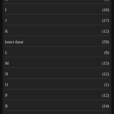
I
(10)
J
(17)
K
(12)
kunci dasar
(59)
L
(9)
M
(15)
N
(12)
O
(1)
P
(12)
R
(14)