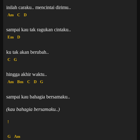
inilah caraku.. mencintai dirimu..
Am
C
D
sampai kau tak ragukan cintaku..
Em
D
ku tak akan berubah..
C
G
hingga akhir waktu..
Am
Bm
C
D
G
sampai kau bahagia bersamaku..
(kau bahagia bersamaku..)
!
G
Am