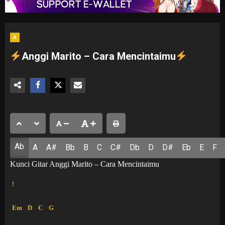
A
Anggi Marito – Cara Mencintaimu
Ab
A
A#
Bb
B
C
C#
Db
D
D#
Eb
E
F
Kunci Gitar Anggi Marito – Cara Mencintaimu
!
Em
D
C
G