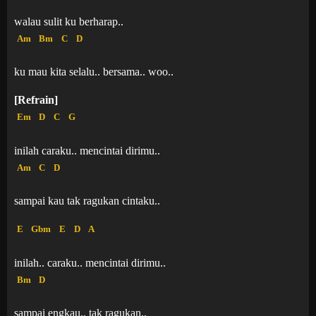
walau sulit ku berharap..
Am
Bm
C
D
ku mau kita selalu.. bersama.. woo..
[Refrain]
Em
D
C
G
inilah caraku.. mencintai dirimu..
Am
C
D
sampai kau tak ragukan cintaku..
E
Gbm
E
D
A
inilah.. caraku.. mencintai dirimu..
Bm
D
sampai engkau.. tak ragukan..