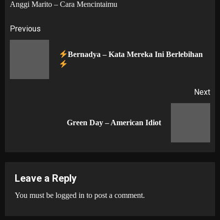
Anggi Marito – Cara Mencintaimu
Post
Previous
navigation
Bernadya – Kata Mereka Ini Berlebihan
Pr
po
Next
Next
Green Day – American Idiot
post:
Leave a Reply
You must be
logged in
to post a comment.