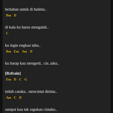
bertahan untuk di hatimu..
Bm
D
di kala ku harus mengalah..
C
ku ingin engkau tahu..
Bm
Em
Am
D
ku harap kau mengerti.. cin..taku..
[Refrain]
Em
D
C
G
inilah caraku.. mencintai dirimu..
Am
C
D
sampai kau tak ragukan cintaku..