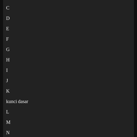
C
D
E
F
G
H
I
J
K
kunci dasar
L
M
N