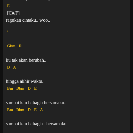
E
[C#/F]
ragukan cintaku.. woo..
!
Gbm
D
ku tak akan berubah..
D
A
hingga akhir waktu..
Bm
Dbm
D
E
sampai kau bahagia bersamaku..
Bm
Dbm
D
E
A
sampai kau bahagia.. bersamaku..