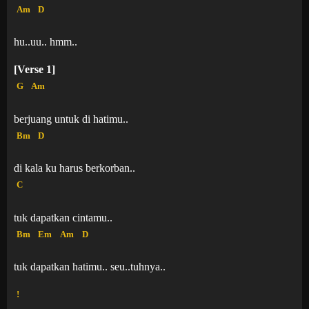
Am
D
hu..uu.. hmm..
[Verse 1]
G
Am
berjuang untuk di hatimu..
Bm
D
di kala ku harus berkorban..
C
tuk dapatkan cintamu..
Bm
Em
Am
D
tuk dapatkan hatimu.. seu..tuhnya..
!