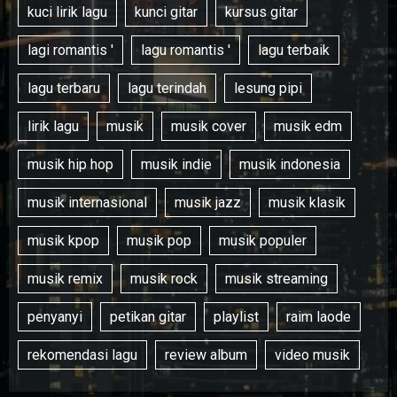
kuci lirik lagu
kunci gitar
kursus gitar
lagi romantis '
lagu romantis '
lagu terbaik
lagu terbaru
lagu terindah
lesung pipi
lirik lagu
musik
musik cover
musik edm
musik hip hop
musik indie
musik indonesia
musik internasional
musik jazz
musik klasik
musik kpop
musik pop
musik populer
musik remix
musik rock
musik streaming
penyanyi
petikan gitar
playlist
raim laode
rekomendasi lagu
review album
video musik