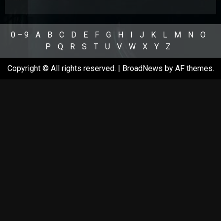
0 – 9
A
B
C
D
E
F
G
H
I
J
K
L
M
N
O
P
Q
R
S
T
U
V
W
X
Y
Z
Copyright © All rights reserved.
|
BroadNews
by AF themes.