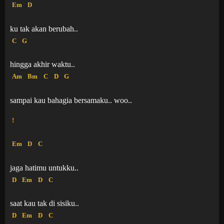
Em
D
ku tak akan berubah..
C
G
hingga akhir waktu..
Am
Bm
C
D
G
sampai kau bahagia bersamaku.. woo..
!
Em
D
C
jaga hatimu untukku..
D
Em
D
C
saat kau tak di sisiku..
D
Em
D
C