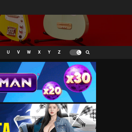
U
V
W
X
Y
Z