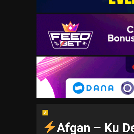
A
Afgan – Ku D