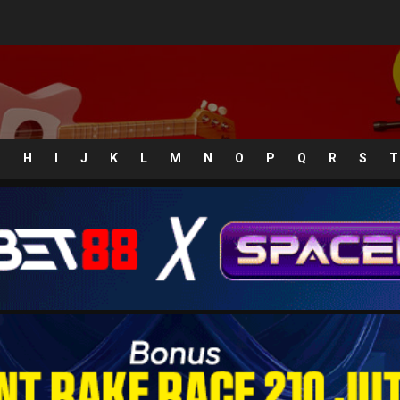
G
H
I
J
K
L
M
N
O
P
Q
R
S
T