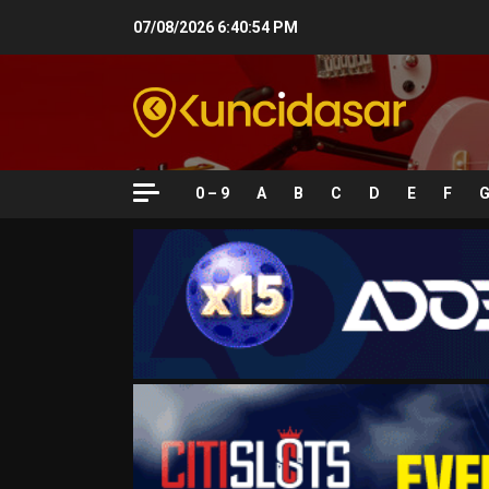
Skip
07/08/2026
6:40:55 PM
to
content
0 – 9
A
B
C
D
E
F