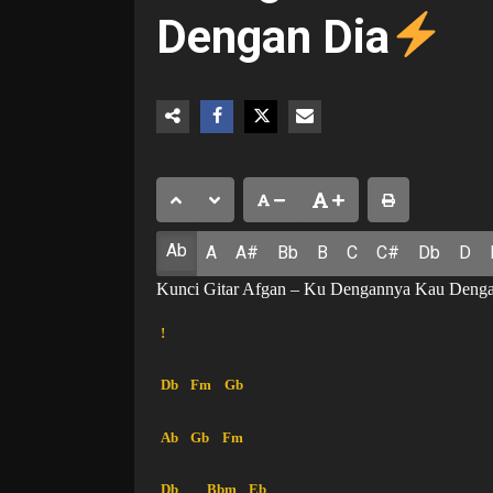
Dengan Dia
Ab
A
A#
Bb
B
C
C#
Db
D
Kunci Gitar Afgan – Ku Dengannya Kau Deng
!
Db
Fm
Gb
Ab
Gb
Fm
Db
Bbm
Eb