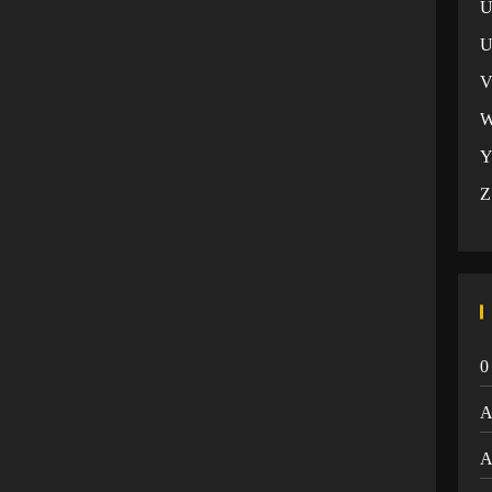
U
Z
0
A