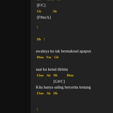
[F/C]
Gb
Ab
[F#m/A]
!
Db
!
awalnya ku tak bermaksud apapun
Bbm
Fm
Gb
saat ku kenal dirimu
Ebm
Ab
Db
Bbm
[G#/C]
Kita hanya saling bercerita tentang
Ebm
Ab
Db
!