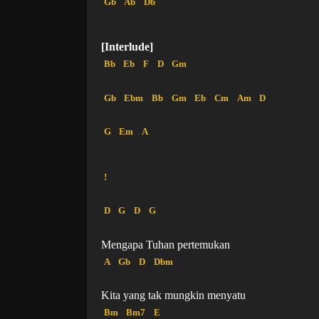
Gb
Ab
Db
[Interlude]
Bb
Eb
F
D
Gm
Gb
Ebm
Bb
Gm
Eb
Cm
Am
D
G
Em
A
!
D
G
D
G
Mengapa Tuhan pertemukan
A
Gb
D
Dbm
Kita yang tak mungkin menyatu
Bm
Bm7
E