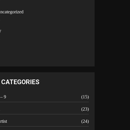
U
ncategorized
V
W
Y
CATEGORIES
 – 9
(15)
A
(23)
rtist
(24)