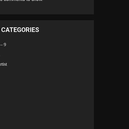
CATEGORIES
 – 9
A
rtist
B
C
D
G