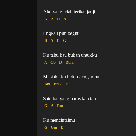
Aku yang telah terikat janji
G
A
D
A
Engkau pun begitu
D
A
D
G
Ku tahu kau bukan untukku
A
Gb
D
Dbm
Mustahil ku hidup denganmu
Bm
Bm7
E
Satu hal yang harus kau tau
G
A
Bm
Ku mencintaimu
G
Gm
D