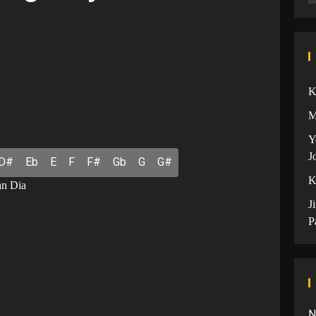
K
M
Y
J
D#
Eb
E
F
F#
Gb
G
G#
K
an Dia
J
P
N