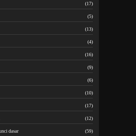
B
(17)
C
(5)
D
(13)
(4)
(16)
G
(9)
H
(6)
(10)
(17)
K
(12)
unci dasar
(59)