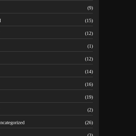
(9)
M
(15)
N
(12)
O
(1)
(12)
R
(14)
(16)
(19)
U
(2)
ncategorized
(26)
V
(3)