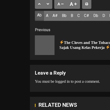
Ab
A
A#
Bb
B
C
C#
Db
D
Post
Previous
navigation
The Cloves and The Tobacc
Sajak Usang Kelas Pekerja
Leave a Reply
You must be
logged in
to post a comment.
RELATED NEWS