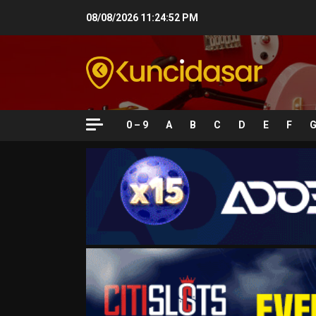
Skip
08/08/2026
11:24:53 PM
to
content
0 – 9
A
B
C
D
E
F