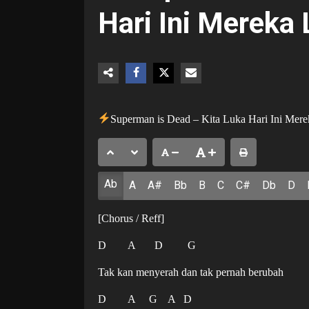
Hari Ini Mereka
Superman is Dead – Kita Luka Hari Ini Me
Ab
A
A#
Bb
B
C
C#
Db
D
[Chorus / Reff]
D A D G
Tak kan menyerah dan tak pernah berubah
D A G A D