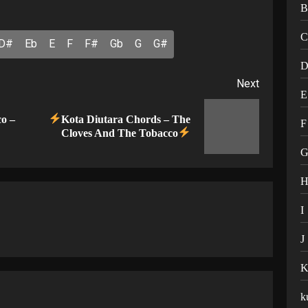
D#
Eb
E
F
F#
Gb
G
G#
Next
E
o –
Kota Diutara Chords – The
Previous
Next
F
Cloves And The Tobacco
post:
post:
I
J
k