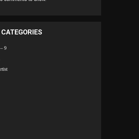
CATEGORIES
 – 9
A
rtist
B
C
D
G