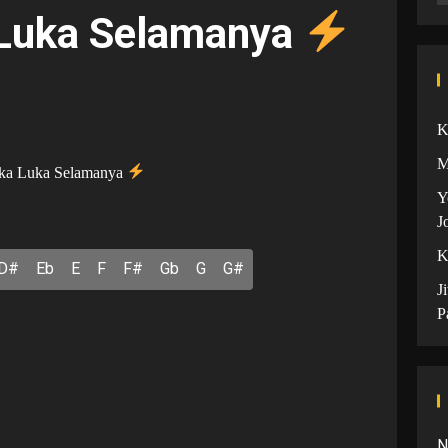
 Luka Selamanya
K
M
reka Luka Selamanya
Y
J
K
D#
Eb
E
F
F#
Gb
G
G#
J
P
N