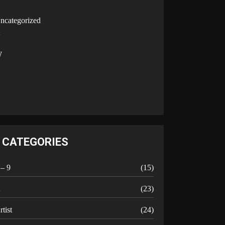
U
ncategorized
V
W
Y
CATEGORIES
 – 9
(15)
A
(23)
rtist
(24)