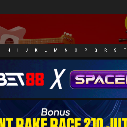
G
H
I
J
K
L
M
N
O
P
Q
R
S
T