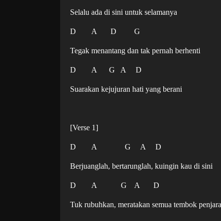
Selalu ada di sini untuk selamanya
D A D G
Tegak menantang dan tak pernah berhenti
D A G A D
Suarakan kejujuran hati yang berani
[Verse 1]
D A G A D
Berjuanglah, bertarunglah, kuingin kau di sini
D A G A D
Tuk rubuhkan, meratakan semua tembok penja