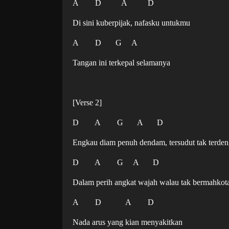
A D A D
Di sini kuberpijak, nafasku untukmu
A D G A
Tangan ini terkepal selamanya
[Verse 2]
D A G A D
Engkau diam penuh dendam, tersudut tak terde
D A G A D
Dalam perih angkat wajah walau tak bermahko
A D A D
Nada arus yang kian menyakitkan