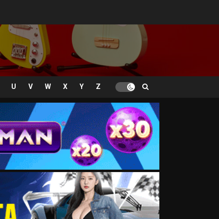
U
V
W
X
Y
Z