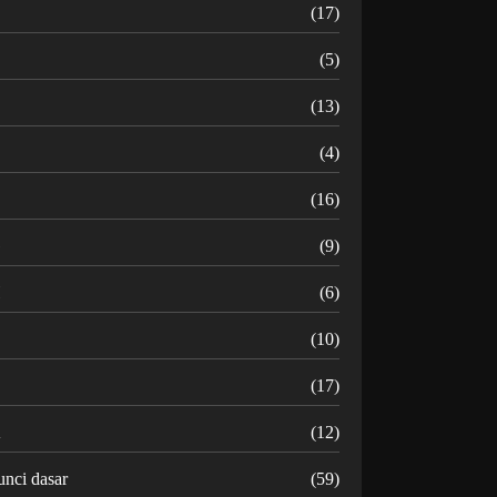
B
(17)
C
(5)
D
(13)
(4)
(16)
G
(9)
H
(6)
(10)
(17)
K
(12)
unci dasar
(59)