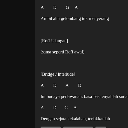
A D G A
Ambil alih gelombang tuk menyerang
[Reff Ulangan]
(sama seperti Reff awal)
[Bridge / Interlude]
A D A D
Ini budaya perlawanan, basa-basi enyahlah su
A D G A
Dengan sejuta kekalahan, teriakkanlah