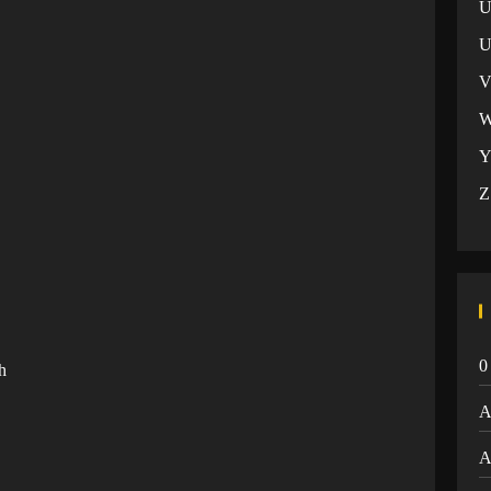
U
Z
0
dah
A