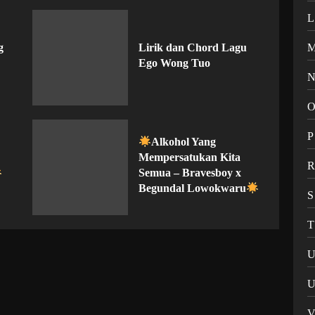
L
g
Lirik dan Chord Lagu
Ego Wong Tuo
P
Alkohol Yang
Mempersatukan Kita
Semua – Bravesboy x
Begundal Lowokwaru
S
T
U