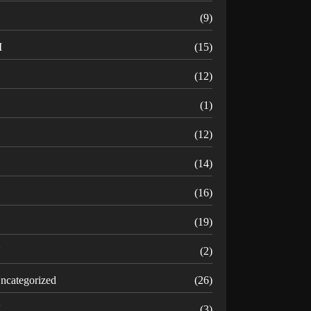
(9)
M
(15)
N
(12)
O
(1)
(12)
R
(14)
(16)
(19)
U
(2)
ncategorized
(26)
V
(3)