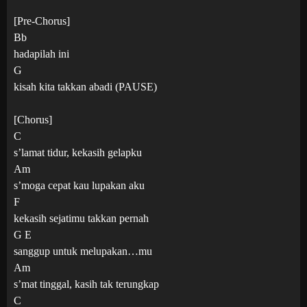
[Pre-Chorus]
Bb
hadapilah ini
G
kisah kita takkan abadi (PAUSE)
[Chorus]
C
s’lamat tidur, kekasih gelapku
Am
s’moga cepat kau lupakan aku
F
kekasih sejatimu takkan pernah
G E
sanggup untuk melupakan…mu
Am
s’mat tinggal, kasih tak terungkap
C