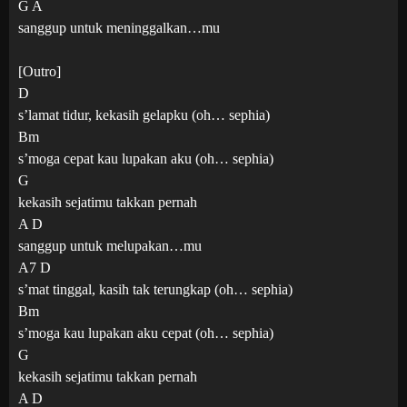
G A
sanggup untuk meninggalkan…mu
[Outro]
D
s’lamat tidur, kekasih gelapku (oh… sephia)
Bm
s’moga cepat kau lupakan aku (oh… sephia)
G
kekasih sejatimu takkan pernah
A D
sanggup untuk melupakan…mu
A7 D
s’mat tinggal, kasih tak terungkap (oh… sephia)
Bm
s’moga kau lupakan aku cepat (oh… sephia)
G
kekasih sejatimu takkan pernah
A D