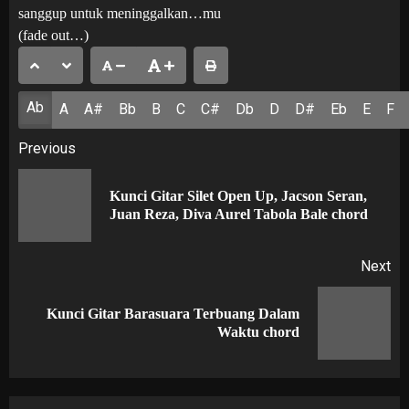
sanggup untuk meninggalkan…mu
(fade out…)
Ab
A
A#
Bb
B
C
C#
Db
D
D#
Eb
E
F
Post
Previous
navigation
Kunci Gitar Silet Open Up, Jacson Seran,
Pr
Juan Reza, Diva Aurel Tabola Bale chord
po
Next
Kunci Gitar Barasuara Terbuang Dalam
Next
Waktu chord
post: