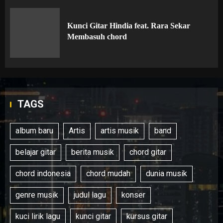
Kunci Gitar Hindia feat. Rara Sekar
Membasuh chord
TAGS
album baru
Artis
artis musik
band
belajar gitar
berita musik
chord gitar
chord indonesia
chord mudah
dunia musik
genre musik
judul lagu
konser
kuci lirik lagu
kunci gitar
kursus gitar