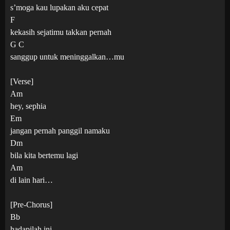
s’moga kau lupakan aku cepat
F
kekasih sejatimu takkan pernah
G C
sanggup untuk meninggalkan…mu
[Verse]
Am
hey, sephia
Em
jangan pernah panggil namaku
Dm
bila kita bertemu lagi
Am
di lain hari…
[Pre-Chorus]
Bb
hadapilah ini