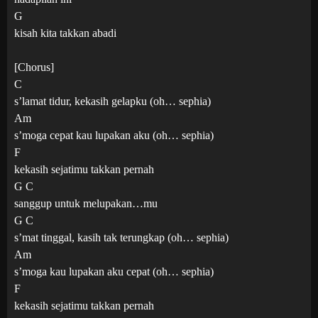
G
kisah kita takkan abadi
[Chorus]
C
s’lamat tidur, kekasih gelapku (oh… sephia)
Am
s’moga cepat kau lupakan aku (oh… sephia)
F
kekasih sejatimu takkan pernah
G C
sanggup untuk melupakan…mu
G C
s’mat tinggal, kasih tak terungkap (oh… sephia)
Am
s’moga kau lupakan aku cepat (oh… sephia)
F
kekasih sejatimu takkan pernah