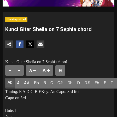
Uncategorized
Kunci Gitar Sheila on 7 Sephia chord
Kunci Gitar Sheila on 7 Sephia chord
Ab
A
A#
Bb
B
C
C#
Db
D
D#
Eb
E
F
Tuning: E A D G B EKey: AmCapo: 3rd fret
Capo on 3rd
[Intro]
Am