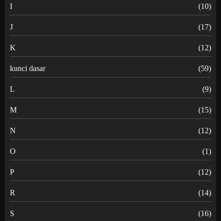
I
(10)
J
(17)
K
(12)
kunci dasar
(59)
L
(9)
M
(15)
N
(12)
O
(1)
P
(12)
R
(14)
S
(16)