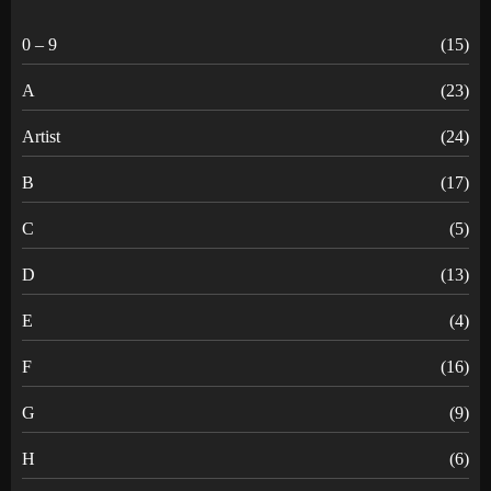
0 – 9
(15)
A
(23)
Artist
(24)
B
(17)
C
(5)
D
(13)
E
(4)
F
(16)
G
(9)
H
(6)