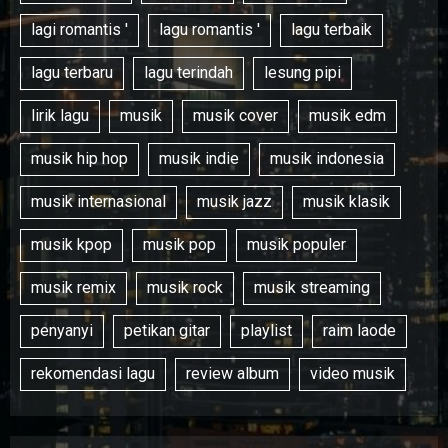
lagi romantis '
lagu romantis '
lagu terbaik
lagu terbaru
lagu terindah
lesung pipi
lirik lagu
musik
musik cover
musik edm
musik hip hop
musik indie
musik indonesia
musik internasional
musik jazz
musik klasik
musik kpop
musik pop
musik populer
musik remix
musik rock
musik streaming
penyanyi
petikan gitar
playlist
raim laode
rekomendasi lagu
review album
video musik