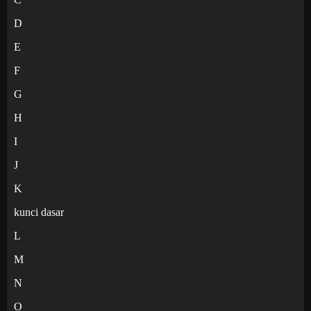
D
E
F
G
H
I
J
K
kunci dasar
L
M
N
O