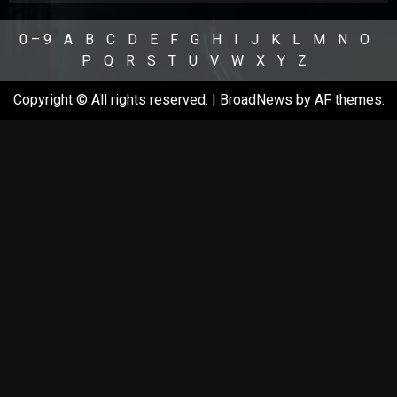
0 – 9
A
B
C
D
E
F
G
H
I
J
K
L
M
N
O
P
Q
R
S
T
U
V
W
X
Y
Z
Copyright © All rights reserved.
|
BroadNews
by AF themes.