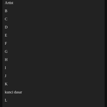
Artist
B
C
D
E
F
G
H
I
J
K
kunci dasar
L