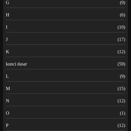
G
(9)
H
(6)
I
(10)
J
(17)
K
(12)
kunci dasar
(59)
L
(9)
M
(15)
N
(12)
O
(1)
P
(12)