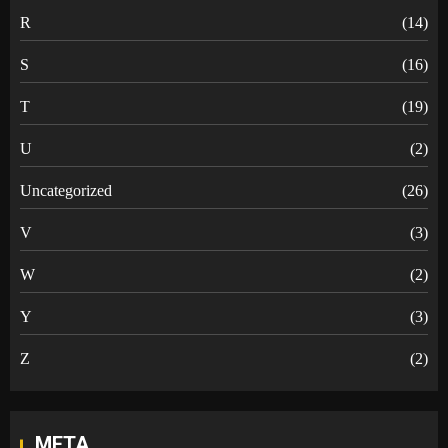
R
(14)
S
(16)
T
(19)
U
(2)
Uncategorized
(26)
V
(3)
W
(2)
Y
(3)
Z
(2)
META