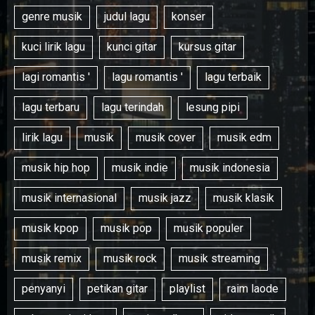
genre musik
judul lagu
konser
kuci lirik lagu
kunci gitar
kursus gitar
lagi romantis '
lagu romantis '
lagu terbaik
lagu terbaru
lagu terindah
lesung pipi
lirik lagu
musik
musik cover
musik edm
musik hip hop
musik indie
musik indonesia
musik internasional
musik jazz
musik klasik
musik kpop
musik pop
musik populer
musik remix
musik rock
musik streaming
penyanyi
petikan gitar
playlist
raim laode