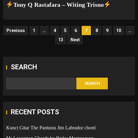
Tony Q Rastafara – Witing Trisno
Posts
Previous
1
…
4
5
6
7
8
9
10
…
13
Next
pagination
SEARCH
SEARCH
RECENT POSTS
Kunci Gitar The Panturas Jim Labrador chord