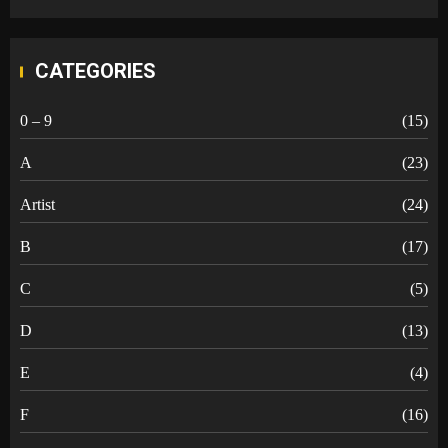
CATEGORIES
0 – 9
(15)
A
(23)
Artist
(24)
B
(17)
C
(5)
D
(13)
E
(4)
F
(16)