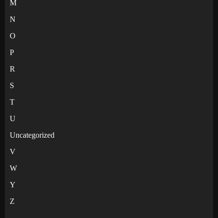
M
N
O
P
R
S
T
U
Uncategorized
V
W
Y
Z